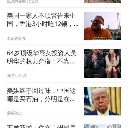
照亮你的前行之路
美国一家人不顾警告来中
国，香港3小时吃12顿，
直飞上海想定居
老逊谈历史
64岁顶级华裔女投资人吴
明华的权力穿搭：不靠
logo，珠宝才是语言
陈意小可爱
美媒终于回过味：中国这
哪是买石油，分明是在给
俄进行“大换血”
麓谷隐士
五羊新城：住在广州最贵