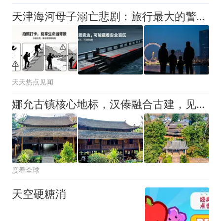
天津海河母子溺亡悲剧：旅行最大的警示，永远别乐极忘危
天天热点见闻
娜允古镇核心地标，汉傣融合古建，见证 28 任土司统治兴衰！
度看全球
天空硬糖消