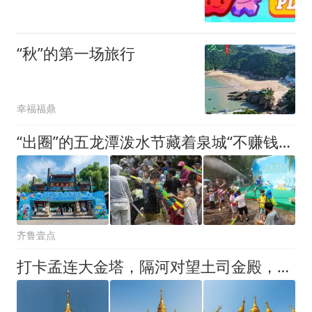
“秋”的第一场旅行
幸福福鼎
“出圈”的五龙潭泼水节藏着泉城“不赚钱”的暖心账
齐鲁壹点
打卡孟连大金塔，隔河对望土司金殿，读懂 700 年娜允往事！