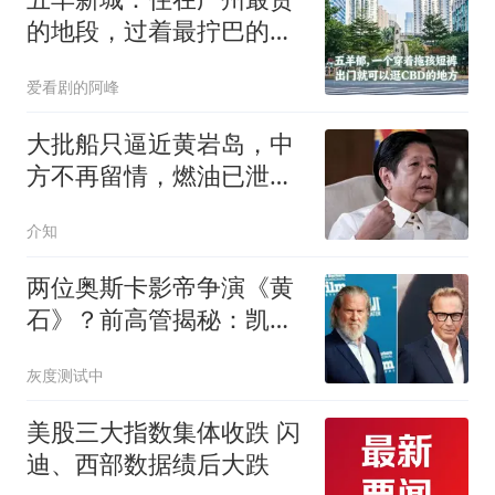
的地段，过着最拧巴的生
活
爱看剧的阿峰
大批船只逼近黄岩岛，中
方不再留情，燃油已泄
漏，菲律宾戏演砸了
介知
两位奥斯卡影帝争演《黄
石》？前高管揭秘：凯文·
科斯特纳差点被杰夫·布里
灰度测试中
吉斯取代
美股三大指数集体收跌 闪
迪、西部数据绩后大跌