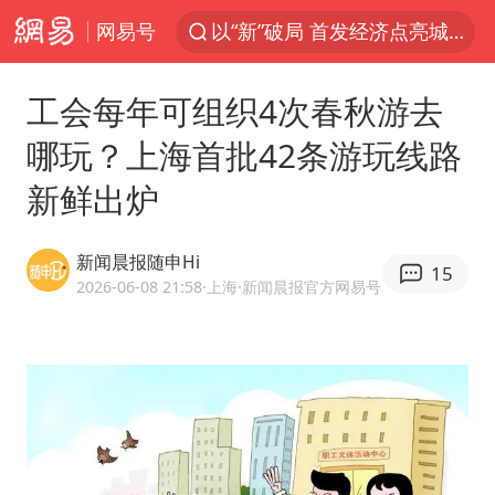
网易号
U17国足三战全胜
青海海西州茫崖市发生3.1级地震
工会每年可组织4次春秋游去
我国编制完成新版全月地质图
哪玩？上海首批42条游玩线路
台风白海豚登陆地点更新
新鲜出炉
巡查组提问 工作人员偷用手机查答案
看守所辅警收受10万获刑1年
新闻晨报随申Hi
15
多地要求领导干部带头休假
2026-06-08 21:58
·上海
·新闻晨报官方网易号
台风白海豚进入48小时警戒线
宇树科技发行价格150.80元/股
外交部发言人就广岛核爆81周年等答记者问
佛得角门将亮相智利俱乐部主场