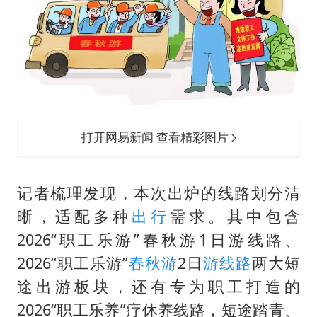
首次证实！“胶球”存在
民警发现救助的拾荒老人是逃犯
中方回应是否在太平洋海底开采稀土
27岁女子成组织卖淫集团主犯被通缉
法国将禁止“未经同意的电话营销”
奋进开新局 实干挑大梁
打开网易新闻 查看精彩图片
记者梳理发现，本次出炉的线路划分清
晰，适配多种
出行
需求。其中包含
2026“职工乐游”春秋游1日游线路、
2026“职工乐游”
春秋游
2日
游线路
两大短
途出游板块，还有专为职工打造的
2026“职工乐养”疗休养线路，短途踏青、