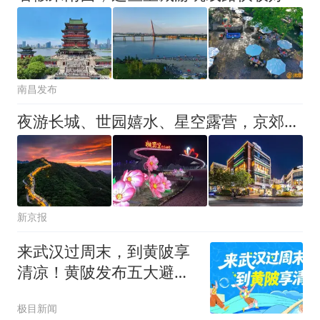
南昌发布
夜游长城、世园嬉水、星空露营，京郊夏夜“微度假”火了
新京报
来武汉过周末，到黄陂享
清凉！黄陂发布五大避暑
主题线路、五条精品游玩
极目新闻
线路