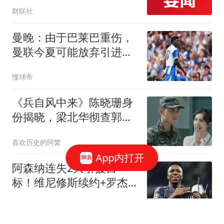
财联社
曼晚：由于巴莱巴重伤，
曼联今夏可能放弃引进计
划
懂球帝
《兵自风中来》陈晓珊身
份揭晓，梁北华彻查郭子
剑被诬告一案
喜欢历史的阿繁
App内打开
阿森纳连失2大引援目
标！维尼修斯续约+罗杰
斯1.17亿投切尔西，阿尔
甜度百分百21
特塔如何补救？