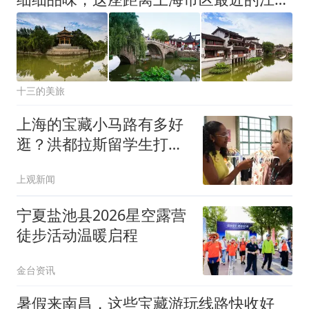
十三的美旅
上海的宝藏小马路有多好
逛？洪都拉斯留学生打卡
安福路｜新民侨梁
上观新闻
宁夏盐池县2026星空露营
徒步活动温暖启程
金台资讯
暑假来南昌，这些宝藏游玩线路快收好