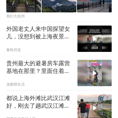
我们大杭州
外国老丈人来中国探望女
儿，没想到被上海夜景看
哭，直呼这里是天堂
春秋历史
（2）
贵州最大的避暑房车露营
基地在那里？里面住着多
少人？
龙眼唠生活
都说上海外滩比武汉江滩
好，刚去了趟武汉江滩，
彻底颠覆我的认知