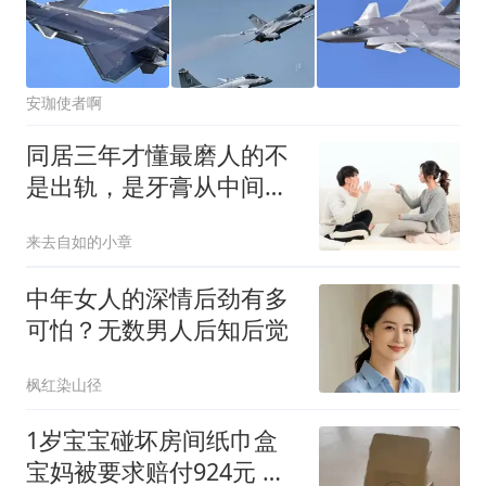
安珈使者啊
同居三年才懂最磨人的不
是出轨，是牙膏从中间挤
都要吵三天的小事
来去自如的小章
中年女人的深情后劲有多
可怕？无数男人后知后觉
枫红染山径
1岁宝宝碰坏房间纸巾盒
宝妈被要求赔付924元 酒