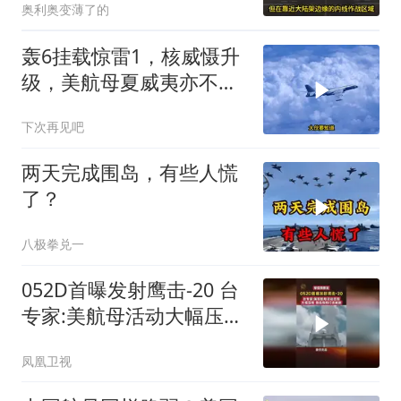
奥利奥变薄了的
轰6挂载惊雷1，核威慑升
级，美航母夏威夷亦不安
全
下次再见吧
两天完成围岛，有些人慌
了？
八极拳兑一
052D首曝发射鹰击-20 台
专家:美航母活动大幅压缩
面临饱和打击
凤凰卫视