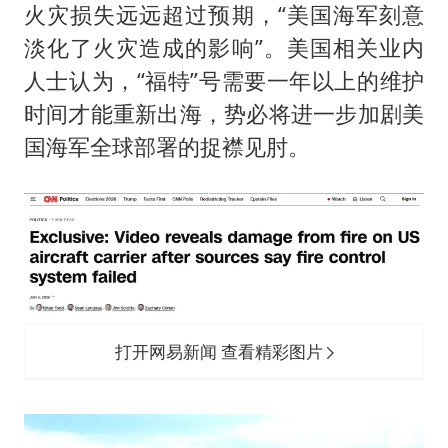
台风白海豚最新路径研判来了
火灾损失远远超过预期，“美国海军刻意
OpenAI为免费用户升级GPT-5.6 Luna
淡化了火灾造成的影响”。美国相关业内
船舶避风项目停工 多地全力防台风
人士认为，“福特”号需要一年以上的维护
时间才能重新出海，势必将进一步加剧美
我国编制完成新版全月地质图
国海军全球部署的捉襟见肘。
“深圳地面沉降致车辆损坏”不实
男子结婚8年发现3个女儿均非亲生
奋进开新局 实干挑大梁
打开网易新闻 查看精彩图片