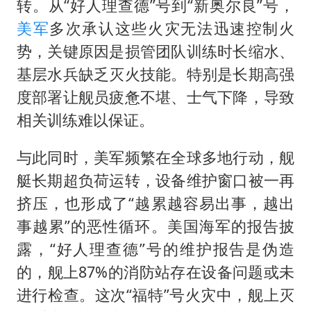
转。从“好人理查德”号到“新奥尔良”号，
美军
多次承认这些火灾无法迅速控制火
势，关键原因是损管团队训练时长缩水、
基层水兵缺乏灭火技能。特别是长期高强
度部署让舰员疲惫不堪、士气下降，导致
相关训练难以保证。
与此同时，美军频繁在全球多地行动，舰
艇长期超负荷运转，设备维护窗口被一再
挤压，也形成了“越累越容易出事，越出
事越累”的恶性循环。美国海军的报告披
露，“好人理查德”号的维护报告是伪造
的，舰上87%的消防站存在设备问题或未
进行检查。这次“福特”号火灾中，舰上灭