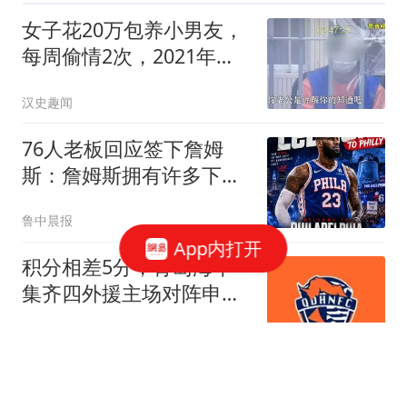
女子花20万包养小男友，
每周偷情2次，2021年丈
夫问妻钱怎么少了
汉史趣闻
76人老板回应签下詹姆
斯：詹姆斯拥有许多下家
选择，他觉得我们有能力
鲁中晨报
夺冠
App内打开
积分相差5分，青岛海牛
集齐四外援主场对阵申
花，抢分刻不容缓
老觷系戏精北鼻
高铁站偶遇成诀别！湖北