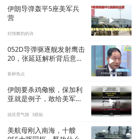
伊朗导弹轰平5座美军兵
营
封情舞韵的诗
052D导弹驱逐舰发射鹰击
20，张延廷解析背后意图
与震慑力！
新鲜热点
伊朗要杀鸡儆猴，保加利
亚就是例子，敢给美军加
油等着挨打！
搞笑受气猫
3跟贴
美航母刚入南海，十艘