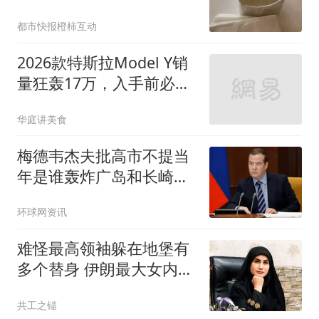
店回应
都市快报橙柿互动
2026款特斯拉Model Y销
量狂轰17万，入手前必须
知道的3个残酷真相
华庭讲美食
梅德韦杰夫批高市不提当
年是谁轰炸广岛和长崎：
耻辱
环球网资讯
难怪最高领袖躲在地堡有
多个替身 伊朗最大女内鬼
落网
共工之锚