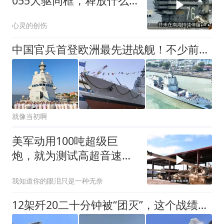
055大驱同框，释放什么
信号？
心灵的创伤
中国官兵首登欧洲最先进战舰！不少前卫设计，也让我军开了眼界
就像当初啊
美军动用100吨超级巨
炮，就为测试高超音速导
弹？
我知道你的眼泪只是一种无奈
12架歼20二十分钟被“团灭”，这个战绩，美军看后却高兴不起来！