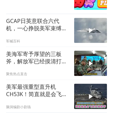
GCAP日英意联合六代
机，一心挣脱美军束缚，
反而越绑越紧
军械百科
美海军寄予厚望的三板
斧，解放军已经摸清打
法，海空一体联手接下
聚焦热点直击
美军最强重型直升机
CH53K！简直就是会飞的
空投机甲
脑洞编剧小剧场