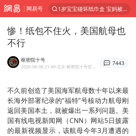
网易号
以“新”破局 首发经济点亮城市消费活力
Meta被判支付5.67亿美元
惨！纸包不住火，美国航母也
台风白海豚逼近 暴雨大暴雨来袭
不行
47岁妈妈突然产女 26岁女儿：很震惊
阿根廷足协发文力挺因凡蒂诺
枢密院十号
7443
中国稀土盘中涨停
2026-06-08 21:49
·北京
·枢密院十号官方网易号
A股开盘：民爆、CPO等概念走强
不久前创造了美国海军航母数十年以来最
日本广岛民众举行游行反对政府行径
长海外部署纪录的“福特”号核动力航母刚
21楼高空抛物嫌疑人被拘留
返回美国本土，就被爆出一系列问题。美
男子杀人后逃进深山21年活得像野人
国有线电视新闻网（CNN）网站5日披露
日韩股市高开跳水 SK海力士下挫转跌
的最新视频显示，该航母今年3月遭遇的