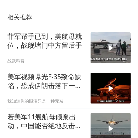
相关推荐
菲军帮手已到，美航母就
位，战舰堵门中方留后手
战武科普
美军视频曝光F-35致命缺
陷，恐成伊朗击落下一战
机
我知道你的眼泪只是一种无奈
若美军11艘航母倾巢出
动，中国能否绝地反击？
真相让你脊背发凉