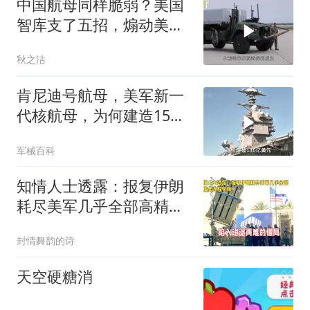
中国航母同样脆弱？美国
智库支了五招，煽动美军
主动发起袭击
秋之洁
肯尼迪号航母，美军新一
代核航母，为何建造15年
麻烦不断？
军械百科
知情人士透露：报复伊朗
耗尽美军几乎全部高精度
远程导弹
封情舞韵的诗
天空硬糖消