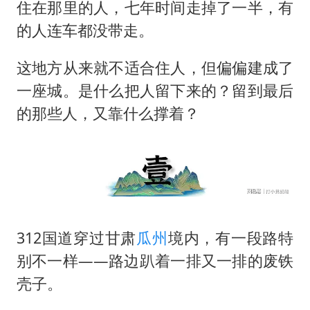
新华社权威快报|我国编制完成新版全月地质图
住在那里的人，七年时间走掉了一半，有
80后女柜员逆袭成4200亿银行副行长
的人连车都没带走。
山东财大教授刘海明逝世 终年38岁
这地方从来就不适合住人，但偏偏建成了
银行午休1.5小时 留个窗口行不行
一座城。是什么把人留下来的？留到最后
李嫣近照曝光
的那些人，又靠什么撑着？
总书记关心百姓身边这些民生大事
312国道穿过甘肃
瓜州
境内，有一段路特
别不一样——路边趴着一排又一排的废铁
壳子。