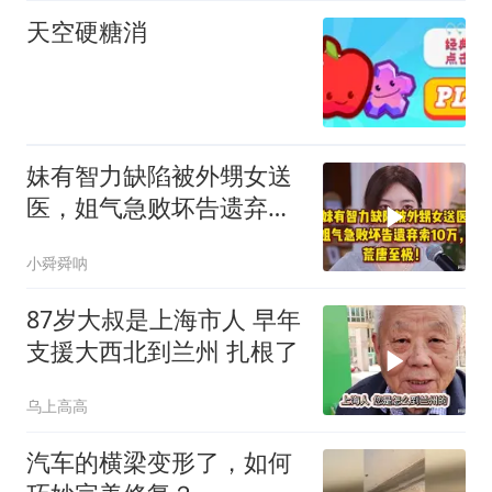
天空硬糖消
妹有智力缺陷被外甥女送
医，姐气急败坏告遗弃索
10万，荒唐至极！
小舜舜呐
87岁大叔是上海市人 早年
支援大西北到兰州 扎根了
乌上高高
汽车的横梁变形了，如何