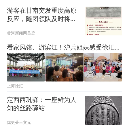
游客在甘南突发重度高原
反应，随团领队及时将患
者送往医院彻夜守护
黄河新闻网吕梁
看家风馆、游滨江！沪兵姐妹感受徐汇发展魅力
上海徐汇
定西西巩驿：一座鲜为人
知的丝路驿站
陇史荟王文元