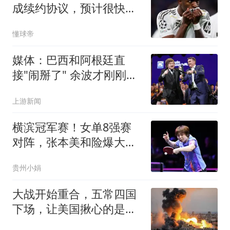
成续约协议，预计很快可
以签署
懂球帝
媒体：巴西和阿根廷直
接"闹掰了" 余波才刚刚开
始扩散
上游新闻
横滨冠军赛！女单8强赛
对阵，张本美和险爆大
冷，王艺迪大战伊藤
贵州小娟
大战开始重合，五常四国
下场，让美国揪心的是：
中国依旧稳如泰山