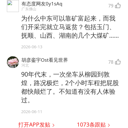
有态度网友0y1sAq
79
广东佛山
为什么中东可以靠矿富起来，而我
们开采完就立马返贫？包括玉门、
抚顺、山西、湖南的几个大煤矿……
2026-06-13
胡彦銮宇Ost看见世界
78
河北
90年代末，一次坐车从柳园到敦
煌，路况极烂，2个小时车程把屁股
都快颠烂了。不知道有没有人体验
过。
2026-06-11
打开APP发贴
1073
条跟贴