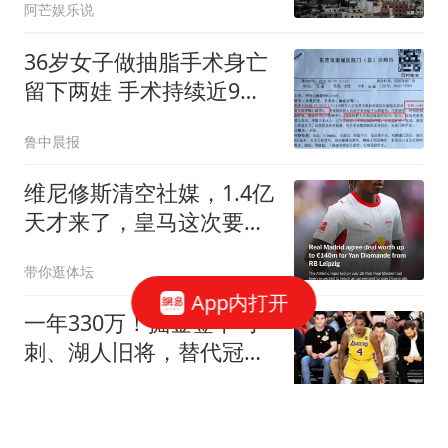
阿芒娱乐说
36岁女子做抽脂手术身亡
留下两娃 手术持续近9个
小时
鲁中晨报
维尼修斯清空社媒，1.4亿
天才来了，皇马这次要变
天？皇马这个夏天够热闹
带你逛体坛
啊
App内打开
一年330万！掘金签下马
刺、湖人旧将，替代冠军
功臣
夜白侃球