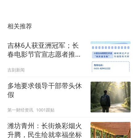
相关推荐
吉林6人获亚洲冠军；长
春电影节官宣志愿者推广
大使；长清公路启动全封
吉刻新闻
闭大修
多地要求领导干部带头休
假
第一财经资讯
1001跟贴
潍坊青州：长街焕彩烟火
升腾，民生绘就幸福坐标