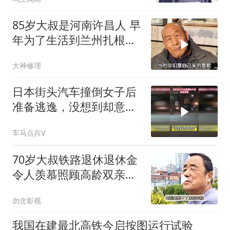
85岁大叔是河南许昌人 早
年为了生活到兰州扎根一
辈子
大神修理
日本街头汽车撞倒女子后
准备逃逸，没想到却意外
撞到路边的树上
车马点兵V
70岁大叔铁路退休退休金
令人羡慕照顾高龄双亲感
慨未来支持安
勿念影视
我国在建最北高铁今启按图运行试验