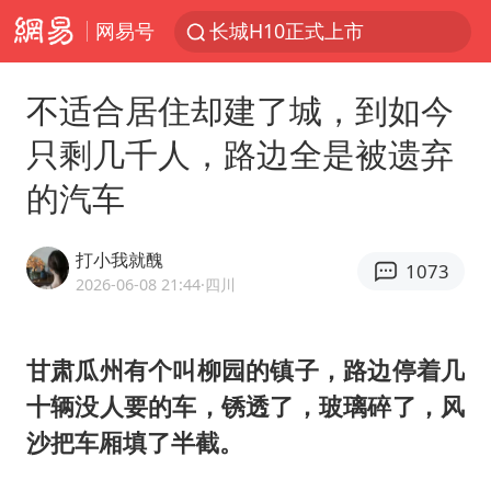
网易号
长城H10正式上市
维持强台风级！白海豚直奔华东沿海
不适合居住却建了城，到如今
山东日照市委副书记王峰被查
只剩几千人，路边全是被遗弃
印度暴发金迪普拉病毒
的汽车
41岁女子为鼓励女儿考上985研究生
美国退回1000亿美元关税
打小我就醜
1073
24小时不关空调 电费反而更低？
2026-06-08 21:44
·四川
“事业单位招聘不是人情买卖”
涨价1元的冰红茶 两年少赚了15亿
甘肃瓜州有个叫柳园的镇子，路边停着几
十辆没人要的车，锈透了，玻璃碎了，风
小伙靠AI减肥 45天瘦40斤进了ICU
沙把车厢填了半截。
李亚鹏向地铁吐血女孩捐99999元