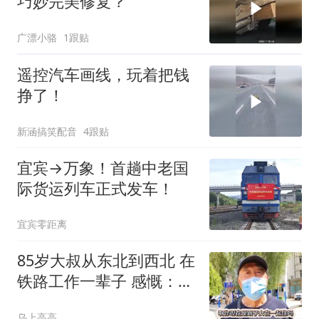
巧妙完美修复？
广漂小骆
1跟贴
遥控汽车画线，玩着把钱
挣了！
新涵搞笑配音
4跟贴
宜宾→万象！首趟中老国
际货运列车正式发车！
宜宾零距离
85岁大叔从东北到西北 在
铁路工作一辈子 感慨：同
学大多
乌上高高