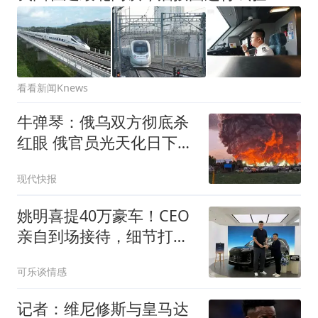
看看新闻Knews
牛弹琴：俄乌双方彻底杀
红眼 俄官员光天化日下被
暗杀
现代快报
姚明喜提40万豪车！CEO
亲自到场接待，细节打破
赠车传闻
可乐谈情感
记者：维尼修斯与皇马达