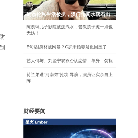
周杰伦私生活被扒，澳门传闻水落石出
陈凯琳儿子影院被泼汽水，管教孩子虎一点也
无妨！
防
刮
E句话|身材被网暴？C罗未婚妻疑似回应了
艺人何与、刘些宁双双否认恋情：单身，勿扰
荷兰弟遭“河南弟”抢功 导演，演员证实亲自上
阵
财经要闻