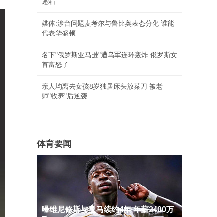
递箱
媒体:涉台问题麦考尔与鲁比奥表态分化 谁能
代表华盛顿
名下"俄罗斯亚马逊"遭乌军连环轰炸 俄罗斯女
首富怒了
亲人均离去女孩8岁独居床头放菜刀 被老
师"收养"后逆袭
体育要闻
曝维尼修斯与皇马续约4年 年薪2400万