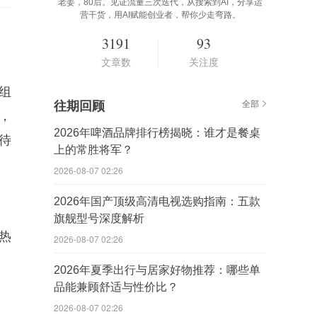
老姜，80后。见证流量三次迭代，从搜索到AI，分享运
营干货，用AI赋能创业者，帮你少走弯路。
3191
93
文章数
关注度
组
往期回顾
全部
，
2026年啤酒品牌排行榜揭晓：谁才是餐桌
待
上的常胜将军？
2026-08-07 02:26
2026年国产顶级高清电视选购指南：五款
旗舰型号深度解析
热
2026-08-07 02:26
2026年夏季出行与居家好物推荐：哪些单
品能兼顾舒适与性价比？
2026-08-07 02:26