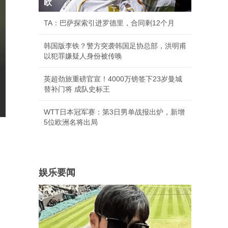
欧
TA：巴萨探索引进罗德里，合同剩12个月
韩国版李铁？警方突袭韩国足协总部，洪明甫
以犯罪嫌疑人身份被传唤
英超劲旅重磅官宣！4000万镑签下23岁曼城
替补门将 成队史标王
WTT日本冠军赛：第3日男单战报出炉，新增
5位欧洲名将出局
娱乐要闻