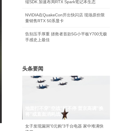
缩SDK 加速布局RTX Spark笔记本生态
NVIDIA在QuakeCon开出快闪店 现场原价限
量销售RTX 50系显卡
告别压手厚重 拯救者首款5G小平板Y700无极
手感史上最佳
头条要闻
地面打不穿"空战"打不停 普京高调"换
将"或直面消耗战
女子发现漏洞"0元购"3千台电器 家中堆满快