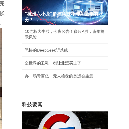
完
候
"杭州六小龙"群核科技物理AI故事有水
分?
。
10连板大牛股，今夜公告！多只A股，密集提
示风险
恐怖的DeepSeek斩杀线
全世界的丑鞋，都让北漂买走了
办一场亏百亿，无人接盘的奥运会生意
科技要闻