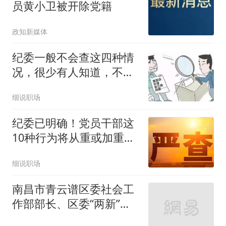
员黄小卫被开除党籍
政知新媒体
纪委一般不会查这四种情
况，很少有人知道，不要
自己吓自己！
细说职场
纪委已明确！党员干部这
10种行为将从重或加重处
分，碰不得！
细说职场
南昌市青云谱区委社会工
作部部长、区委“两新”工
委书记付琨接受纪律审查