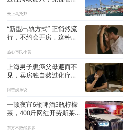
直接跟大陆对着干
云上乌托邦
“新型出轨方式” 正悄然流
行，不约会开房，这种背
叛正在掏空婚姻
热心市民小黄
上海男子患癌父母避而不
见，卖房独自熬过化疗，
6年后他突然来电
阿芒娱乐说
一顿夜宵6瓶啤酒5瓶柠檬
茶，400斤网红开劳斯莱
斯，33岁一口牙
东方不败然多多