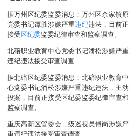
高铁双人座被免票儿童挤成3人座
易烊千玺金鸡百花双料影帝
据万州区纪委监委消息：万州区余家镇原
党委书记谭胜涉嫌严重
违纪
违法，目前正
中方：奉劝美方解除对古巴制裁封锁
接受
区纪委
监委纪律审查和监察调查。
警惕！我国境内发现多起“Sorry”勒索病毒攻击事件
我国民营企业创新动能持续增强
北碚职业教育中心党委书记潘松涉嫌严重
上海将苏州河水强排至黄浦江
违纪违法接受审查调查
“老戏骨”秦焰去世
据北碚区纪委监委消息：北碚职业教育中
真理之光，何以能照亮复兴之路？
心党委书记潘松涉嫌严重违纪违法，主动
投案，目前正接受区纪委监委纪律审查和
监察调查。
重庆高新区管委会二级巡视员傅岗涉嫌严
重违纪违法接受审查调查