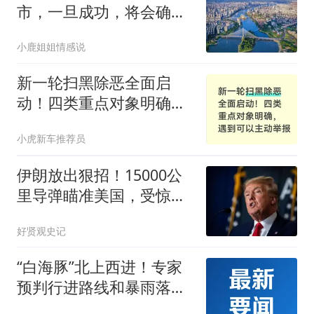
市，一旦成功，将会确定
核心城市位置！
小鹿姐姐情感说
新一轮扫黑除恶全面启
动！四类重点对象明确，
遇到可以主动举报
小虎新车推荐员
伊朗放出狠招！15000公
里导弹瞄准美国，受惊特
朗普紧急重建防御
好贤观史记
“白海豚”北上西进！专家
预判行进路线和暴雨落
区：“白海豚”将在鄂豫皖