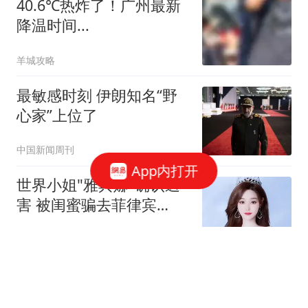
40.6℃热炸了！广州最新
降温时间...
羊城攻略
最敏感时刻 伊朗知名“野
心家”上位了
中国新闻周刊
App内打开
世界小姐"雅典娜"确认遇
害 被闺蜜骗去菲律宾
遭"撕票"
扬子晚报
张柏芝曝儿子病情，谢霆
锋演唱会出状况，一个细