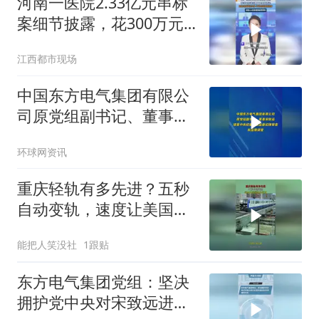
河南一医院2.33亿元串标
案细节披露，花300万元
行贿医院党组书记，厕所
江西都市现场
协商
中国东方电气集团有限公
司原党组副书记、董事宋
致远接受中央纪委国家监
环球网资讯
委纪律审查和监察调查
重庆轻轨有多先进？五秒
自动变轨，速度让美国望
尘莫及
能把人笑没社
1跟贴
东方电气集团党组：坚决
拥护党中央对宋致远进行