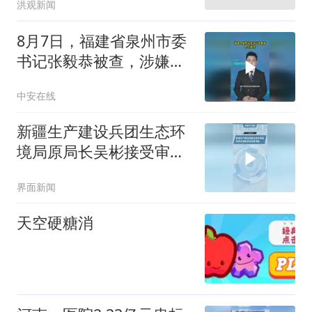
洪观新闻
和监察调查
8月7日，福建省泉州市委
书记张毅恭被查，涉嫌严
重违纪违法
中安在线
新疆生产建设兵团生态环
境局原局长吴彬接受审查
调查
界面新闻
天空硬糖消