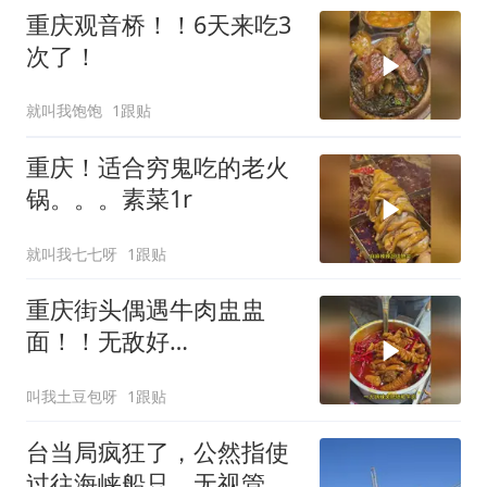
重庆观音桥！！6天来吃3
次了！
就叫我饱饱
1跟贴
重庆！适合穷鬼吃的老火
锅。。。素菜1r
就叫我七七呀
1跟贴
重庆街头偶遇牛肉盅盅
面！！无敌好
吃！！！！！
叫我土豆包呀
1跟贴
台当局疯狂了，公然指使
过往海峡船只，无视管制