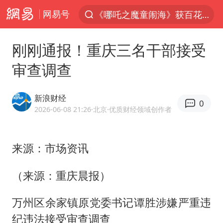
网易号
《哪吒之魔童闹海》获百花奖最佳影片
7月份居民消费价格指数保持温和上涨
刚刚通报！重庆三名干部接受
外交部：百余名菲律宾公民因非法就业、非法居留被依法处理
审查调查
重大涉诈逃犯檀某落网
哥伦比亚发生7.5级地震
新浪财经
0
独闯南太行失联女子遗体已找到
2026-06-08 21:26
·北京
·优质财经领域创作者
哥伦比亚强震已致超20人死亡
来源：市场资讯
台湾不是国家不存在“国格”
外交部：藏南地区是中国领土
（来源：重庆晨报）
伊朗最高领袖将任命数名高级指挥官
万州区余家镇原党委书记谭胜涉嫌严重违
广岛长崎的昨天未必不会是日本的明天
纪违法接受审查调查