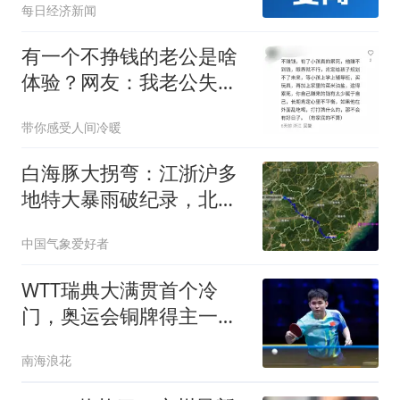
每日经济新闻
回旋滞留，鄂豫皖山区成
特大暴雨高发区域，京津
有一个不挣钱的老公是啥
冀地区将有暴雨到大暴
体验？网友：我老公失业
雨；水利部滚动会商部署
敢在家，我立马走
带你感受人间冷暖
白海豚大拐弯：江浙沪多
地特大暴雨破纪录，北方
暴雨启动或有三个重点
中国气象爱好者
WTT瑞典大满贯首个冷
门，奥运会铜牌得主一轮
游，中国选手3胜2负
南海浪花