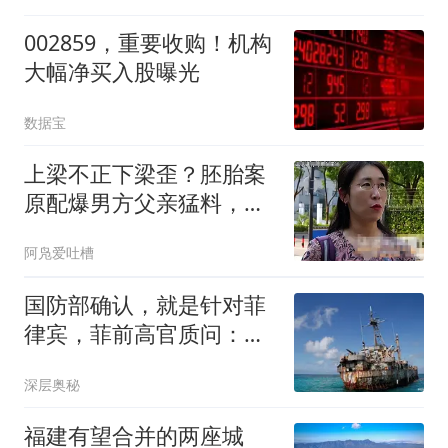
002859，重要收购！机构
大幅净买入股曝光
数据宝
上梁不正下梁歪？胚胎案
原配爆男方父亲猛料，全
家里子面子都没了
阿凫爱吐槽
国防部确认，就是针对菲
律宾，菲前高官质问：谁
敢阻止中国拖船？
深层奥秘
福建有望合并的两座城