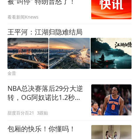
被“叫停” 特朗普怒了！
看看新闻Knews
王平河：江湖归隐难结局
金昔
NBA总决赛落后29分大逆
转，OG阿奴诺比1.2秒绝
杀助尼克斯53年首冠
甜度百分百21
3跟贴
包厢的快乐！你懂吗！