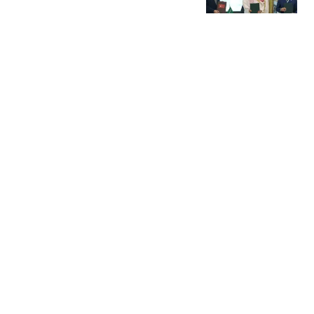
张了
参考消息
40年前，他预言苏联十年
后灭亡，20年后他预言：
美国在2025年崩溃
疯狂的小历史
2026年，一场“有退休金
也养不起老”的现实正在千
万家庭上演
大鱼简科
横滨冠军赛：炸锅了！女
队“不败金身”告破，日本
逆转却惹怒球迷
米果说识
热搜