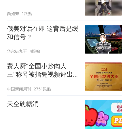
颜如卿
1跟贴
俄美对话在即 这背后是缓
和信号？
华尔街九哥
4跟贴
费大厨"全国小炒肉大
王"称号被指凭视频评出
官方回应
中国新闻周刊
2751跟贴
天空硬糖消