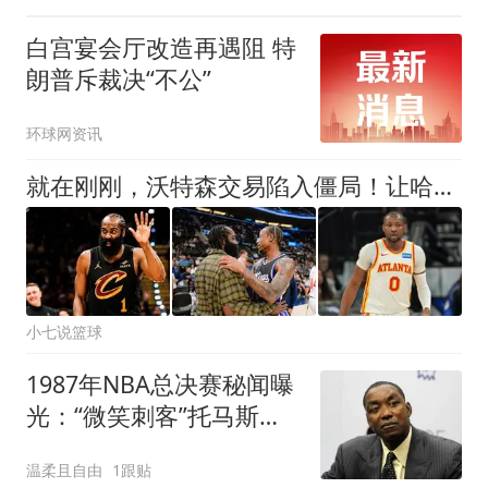
白宫宴会厅改造再遇阻 特
朗普斥裁决“不公”
环球网资讯
就在刚刚，沃特森交易陷入僵局！让哈登白白等待两月，骑士该醒悟了，争取库明加
小七说篮球
1987年NBA总决赛秘闻曝
光：“微笑刺客”托马斯承
认咬过“酋长”帕里什
温柔且自由
1跟贴