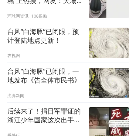
糕”上热搜，网友：天塌
了！
环球网资讯
108跟贴
台风“白海豚”已闭眼，预
计登陆地点更新！
农视网
台风“白海豚”已闭眼，一
地发布《告全体市民书》
澎湃新闻
后续来了！捐日军罪证的
浙江少年国家这次出手
了：查到底，护到底
番外行