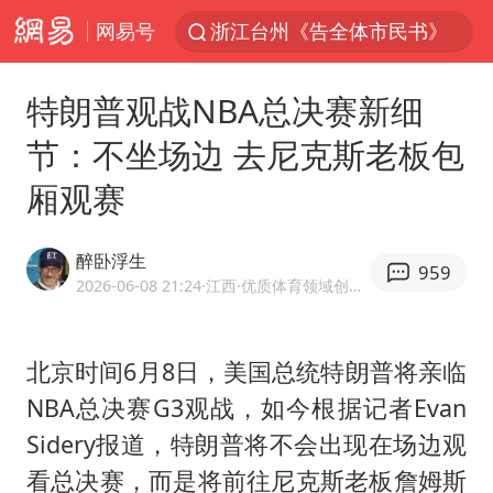
网易号
浙江台州《告全体市民书》
美拟年底前首次测试“金穹”反导系统
特朗普观战NBA总决赛新细
四川宜宾3.4级地震
节：不坐场边 去尼克斯老板包
网约车司机充电时猝死保险拒赔
厢观赛
陕西柞水泥石流已致2死 仍有1人失联
泰国初中生饮弹自尽前开了26枪
醉卧浮生
959
多所高校取消艺考
2026-06-08 21:24
·江西
·优质体育领域创作者
店主称换“青海拉面”招牌后生意更好
伊斯兰版北约来了吗
北京时间6月8日，美国总统特朗普将亲临
NBA总决赛G3观战，如今根据记者Evan
上半年国内居民出游人次34.63亿
Sidery报道，特朗普将不会出现在场边观
22岁女生独闯南太行失联12天
看总决赛，而是将前往
尼克斯
老板詹姆斯