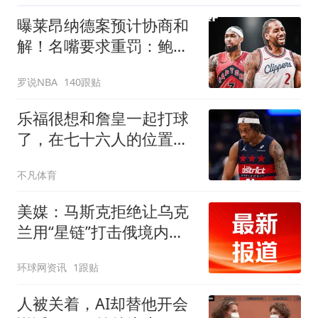
曝莱昂纳德案预计协商和
解！名嘴要求重罚：鲍尔
默和小卡都该禁赛一年
罗说NBA
140跟贴
乐福很想和詹皇一起打球
了，在七十六人的位置上
已经满了的情况下，老将
不凡体育
还有没有机会再创造奇迹
呢？
美媒：马斯克拒绝让乌克
兰用“星链”打击俄境内目
标
环球网资讯
1跟贴
人被关着，AI却替他开会