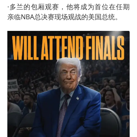
薛之谦杭州站演唱会取消
·多兰的包厢观赛，他将成为首位在任期
张本智和：零封向鹏不意外
亲临NBA总决赛现场观战的美国总统。
今年第二强台风将带来多大影响
“准2万亿”之城点名支持三所大学
习近平心系体育强国建设