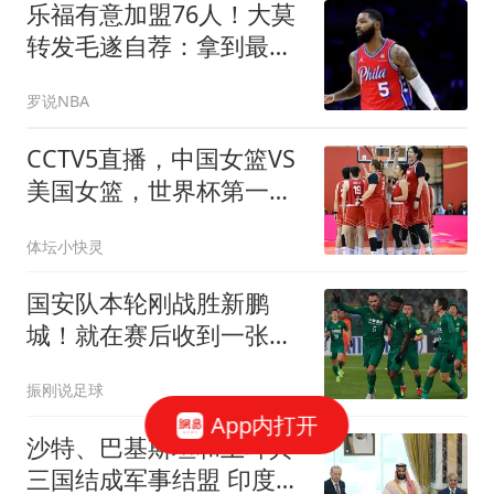
乐福有意加盟76人！大莫
转发毛遂自荐：拿到最后
这个名额的必须是我
罗说NBA
CCTV5直播，中国女篮VS
美国女篮，世界杯第一
战，宫鲁鸣要站着输
体坛小快灵
国安队本轮刚战胜新鹏
城！就在赛后收到一张罚
单，拉莫斯将被停赛
振刚说足球
App内打开
沙特、巴基斯坦和土耳其
三国结成军事结盟 印度紧