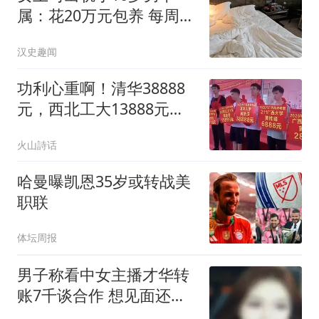
属：花20万元包养 每周偷
情2次
汉史趣闻
功利心重啊！清华38888
元，西北工大13888元，
广西大学6888元，普通本
火山詩话
科2888元，贵港黄氏宗祠
学子表彰，引争议
哈曼曝凯恩35岁或转战美
职联
体坛周报
男子称看中女主播才华转
账7千谈合作 想见面还得
转5千