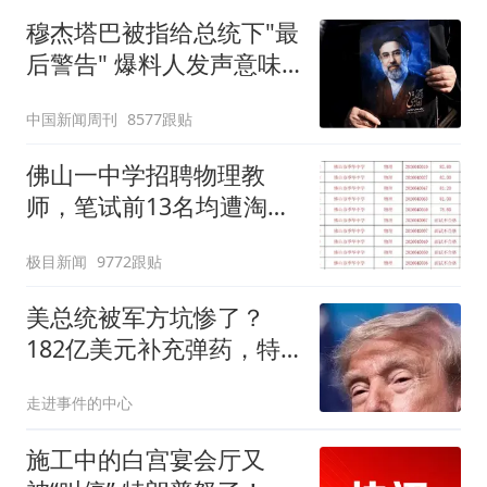
穆杰塔巴被指给总统下"最
后警告" 爆料人发声意味
深长
中国新闻周刊
8577跟贴
佛山一中学招聘物理教
师，笔试前13名均遭淘
汰？教育局：已叫停招
极目新闻
9772跟贴
聘，成立调查组全面核查
美总统被军方坑惨了？
182亿美元补充弹药，特
朗普与防长起冲突？
走进事件的中心
施工中的白宫宴会厅又