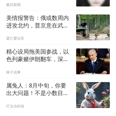
极目新闻
美情报警告：俄或数周内
进攻北约，普京意在武器
短缺之际试探联盟
梁伫爱玩车
精心设局拖美国参战，以
色列豪赌伊朗翻车，深陷
打不赢谈不拢死局
林子说事
属兔人：8月中旬，你要
出大问题！不是小数目，
千万别不当回事
叮当当科技