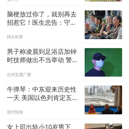
脑梗放过你了，就别再去
招惹它！医生忠告：守住
这4条底线
阿兵科普
男子称凌晨到足浴店加钟
时技师做出不当举动 警方
回应
台州交通广播
牛弹琴：中东迎来历史性
一天 美国以色列肯定五味
杂陈
现代快报
女上司出轨小10岁男下