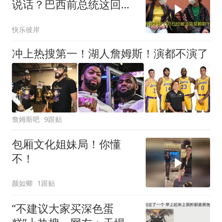
说话？巴西前总统这回麻
烦大了
快乐彼岸
冲上热搜第一！湖人詹姆斯！演都不演了
詹姆斯吧
9跟贴
包厢文化姐妹局！你懂
不！
颜如卿
1跟贴
“不建议大家买深色蛋