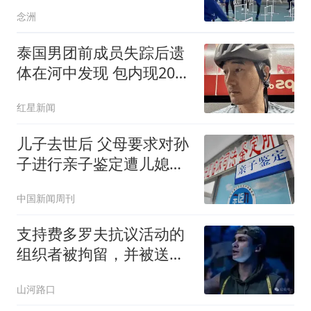
专业 与董路不同
念洲
泰国男团前成员失踪后遗
体在河中发现 包内现20公
斤砖
红星新闻
儿子去世后 父母要求对孙
子进行亲子鉴定遭儿媳拒
绝
中国新闻周刊
支持费多罗夫抗议活动的
组织者被拘留，并被送往
征兵中心
山河路口