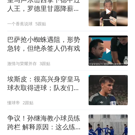
人王，罗德里甘愿降薪投
靠，维尼危险了！
一个香蕉说球
5跟贴
巴萨抢小蜘蛛遇阻，形势
急转，但绝杀签人仍有戏
激情与荣耀并存
3跟贴
埃斯皮：很高兴身穿皇马
球衣取得进球；队友们帮
了我很多
懂球帝
2跟贴
争议！孙继海教小球员练
跨栏 解释原因：这么练才