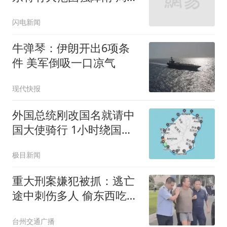
特大暴雨！#天气#白海豚
闪电新闻
#暴雨
牛弹琴：伊朗开出6项条
件 美军倒吸一口凉气
现代快报
外国总统刚改国名就请中
国大使骑行 1小时绕国境
线1圈
极目新闻
重大刑案嫌犯被抓：逃亡
途中刺伤多人 偷东西吃被
发现
台州交通广播