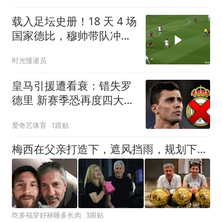
载入足坛史册！18 天 4 场
国家德比，穆帅带队冲破
巴萨垄断
时光慢递员
皇马引援遭看衰：错失罗
德里 新赛季恐再度四大皆
空
爱奇艺体育
1跟贴
梅西在父亲打造下，遮风挡雨，规划下成为足坛最伟大的球员
吃多福穿好禄睡多长肉
3跟贴