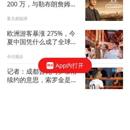
200 万，与勒布朗詹姆斯
成为跨界同事
姜大叔侃球
欧洲游客暴涨 275%，今
夏中国凭什么成了全球避
暑刚需
今日观众
App内打开
记者：成都暂无与罗慕洛
续约的意思，索罗金是中
超薪水最高的中卫
懂球帝
随着王艺迪2-4日本名将，
国乒无缘包揽WTT横滨冠
军赛女单冠亚军