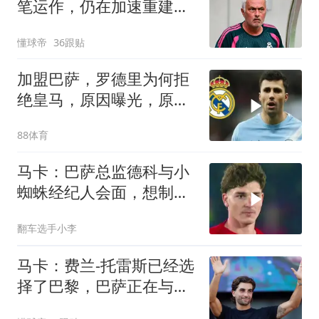
笔运作，仍在加速重建阵
容
懂球帝
36跟贴
加盟巴萨，罗德里为何拒
绝皇马，原因曝光，原已
基本确定加盟
88体育
马卡：巴萨总监德科与小
蜘蛛经纪人会面，想制定
策略迫使马竞放人
翻车选手小李
马卡：费兰-托雷斯已经选
择了巴黎，巴萨正在与巴
黎谈判