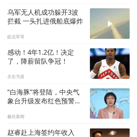
乌军无人机成功躲开3波
拦截 一头扎进俄船底爆炸
皖北军哥
感动！4年1.2亿！决定
了，降薪留队争冠！
左右为篮
“白海豚”将登陆，中央气
象台升级发布红色预警！
浙江宁波、温州、金华、
极目新闻
舟山、台州、丽水、绍兴
等市市长发表电视讲话
赵睿赴上海签约年收入