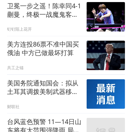
卫冕一步之遥！陈幸同4-1
蒯曼，终极一战魔鬼客场
对阵张本美和
钉钉陌上花开
美方连投86票不准中国买
俄油 中方已做最坏打算
共工之锚
美国务院通知国会：拟从
土耳其调拨美制武器移交
乌克兰
财联社
台风蓝色预警 11—14日山
东将有大范围强降雨 局部