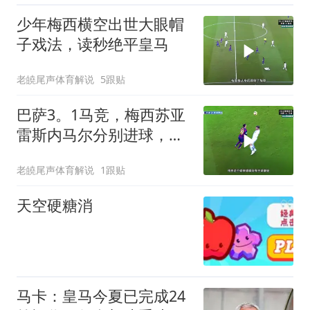
少年梅西横空出世大眼帽
子戏法，读秒绝平皇马
老皢尾声体育解说
5跟贴
巴萨3。1马竞，梅西苏亚
雷斯内马尔分别进球，
MSN组合做出经典庆祝动
老皢尾声体育解说
1跟贴
作
天空硬糖消
马卡：皇马今夏已完成24