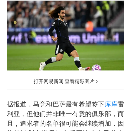
杭州部分地铁高架段临时停运
2025年小学教师减少13.19万
武契奇会见泽连斯基有何意图
上海大部迎大暴雨
《龙餐馆》 冲奖
“伊斯兰版北约”出现
构建更高水平的全民健身公共服务体系
打开网易新闻 查看精彩图片
据报道，马竞和巴萨最有希望签下
库库
雷
利亚，但他们并非唯一有意的俱乐部，而
且，追求者的名单很可能会继续增加，因