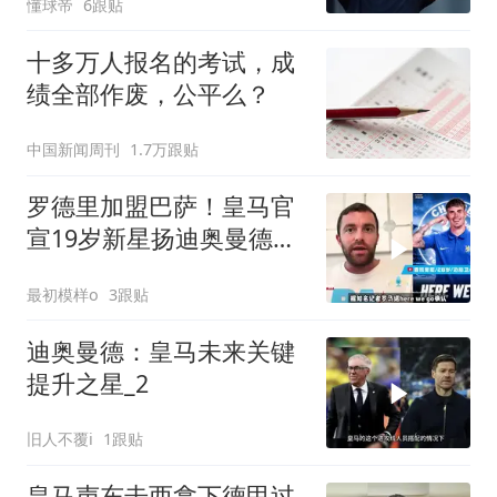
懂球帝
6跟贴
十多万人报名的考试，成
绩全部作废，公平么？
中国新闻周刊
1.7万跟贴
罗德里加盟巴萨！皇马官
宣19岁新星扬迪奥曼德加
盟
最初模样o
3跟贴
迪奥曼德：皇马未来关键
提升之星_2
旧人不覆i
1跟贴
皇马声东击西拿下德甲过