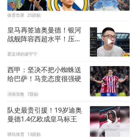
体育世界
25跟贴
皇马再签迪奥曼德！银河
战舰阵容西超水平！压不
住巴萨就是失败
爱足球的谢宇宁
西甲：坚决不把小蜘蛛送
给巴萨！马竞态度很强硬
消保宣教
7跟贴
队史最贵引援！19岁迪奥
曼德1.4亿欧成皇马标王
咪咕体育
13跟贴