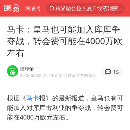
网易号
跨界融合拉长夏日经济消费链条
上海：5号线16号线浦江线全线停运
马卡：皇马也可能加入库库争
白海豚预计将在浙江苍南到三门一带登陆
夺战，转会费可能在4000万欧
上海有出现龙卷潜势
左右
《披荆斩棘》阵容官宣
国足U17与阿森纳决赛取消 并列冠军
懂球帝
15
王艺迪2-4不敌张本美和止步4强
2026-06-08 21:13
·北京
·懂球帝官方网易号
白海豚或提早3小时登陆
“白海豚”来了！第一批飞机已绑好
根据《
马卡
报》的最新报道，皇马也有可
能加入对库库雷利亚的争夺战，转会费可
白海豚5次眼壁置换
能在4000万欧元左右。
王艺迪无缘横滨赛决赛