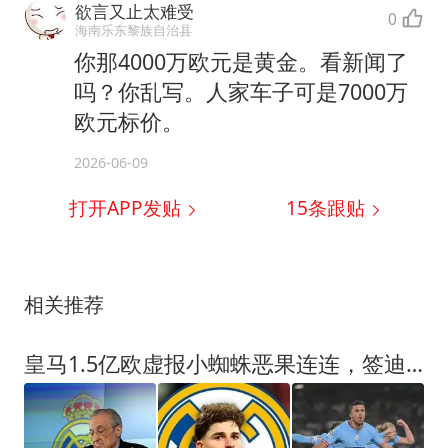
欲言又止太难受
0
海南乐东黎族自治县
你那4000万欧元是黄金。看新闻了
吗？你乱写。人家车子可是7000万
欧元标价。
2026-06-09
打开APP发贴
15
条跟贴
相关推荐
皇马1.5亿欧虚报小蜘蛛恶果连连，签迪奥曼德挨宰，将罗德里推向巴萨