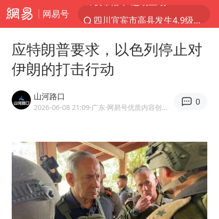
网易号
四川宜宾市高县发生4.9级地震
佛山通报笔试前13被淘汰后5名进体检
应特朗普要求，以色列停止对
97岁英国奶奶飞上天再破吉尼斯纪录
伊朗的打击行动
27岁女子组织卖淫集团被悬赏通缉
泰国校园枪击案死亡人数升至7人
山河路口
0
泸溪河：桃酥吃出金属牙冠视频不实
2026-06-08 21:09
·广东
·网易号优质内容创作者
美国将对多晶硅衍生品加征15%关税
改名后的“青海拉面”店
女子开一天一夜空调后二氧化碳中毒
泰高官回应中国人在泰遭歧视：全面调查
河南某医院2.33亿工程串标案细节披露