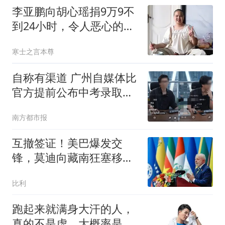
李亚鹏向胡心瑶捐9万9不
到24小时，令人恶心的事
发生，还不止一件
寒士之言本尊
自称有渠道 广州自媒体比
官方提前公布中考录取分
数线
南方都市报
互撤签证！美巴爆发交
锋，莫迪向藏南狂塞移
民，中国在下一盘大棋
比利
跑起来就满身大汗的人，
真的不是虚，大概率是深