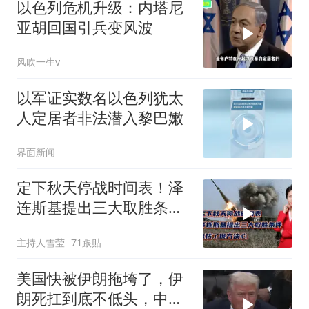
以色列危机升级：内塔尼
亚胡回国引兵变风波
风吹一生v
以军证实数名以色列犹太
人定居者非法潜入黎巴嫩
界面新闻
定下秋天停战时间表！泽
连斯基提出三大取胜条
件，低估了俄方决心
主持人雪莹
71跟贴
美国快被伊朗拖垮了，伊
朗死扛到底不低头，中国