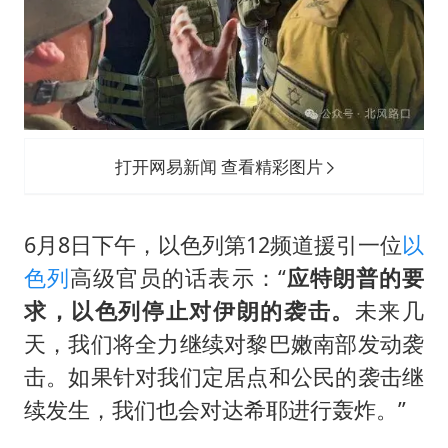
公司“上四休三”但要降薪1000元
台风灿鸿未来对中国无影响
美媒称美国想用战术核武器对抗中俄
985博士后被曝在妻子孕期出轨后续
“空调24小时开着更省电”不实
打开网易新闻 查看精彩图片
如何把百年大党建设得更加坚强有力？
6月8日下午，以色列第12频道援引一位
以
色列
高级官员的话表示：“
应特朗普的要
求，以色列停止对伊朗的袭击。
未来几
天，我们将全力继续对黎巴嫩南部发动袭
击。如果针对我们定居点和公民的袭击继
续发生，我们也会对达希耶进行轰炸。”