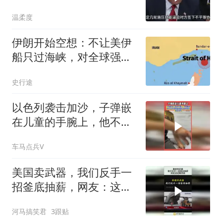
反而迎来新机遇？
温柔度
伊朗开始空想：不让美伊
船只过海峡，对全球强制
收费，违规罚20%
史行途
以色列袭击加沙，子弹嵌
在儿童的手腕上，他不喊
不闹含泪忍者疼痛
车马点兵V
美国卖武器，我们反手一
招釜底抽薪，网友：这招
果然高！
河马搞笑君
3跟贴