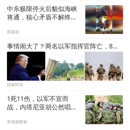
中东极限停火后貌似海峡
将通，核心矛盾不解终回
原点！#国际局势
雨果说
事情闹大了？两名以军指挥官阵亡，8国联手反制以色列，美失声了
回家阿哥
1死11伤，以军不宣而
战，内塔尼亚胡公然唱反
调，美以或将反目？
军情观察家