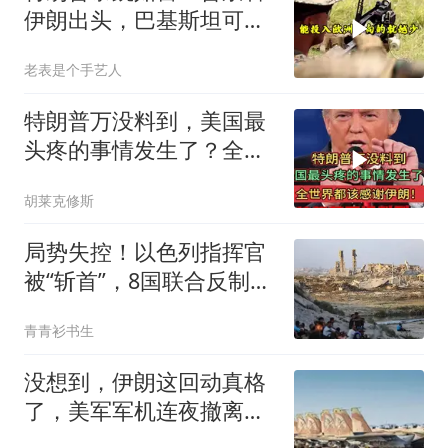
伊朗出头，巴基斯坦可能
上当
老表是个手艺人
特朗普万没料到，美国最
头疼的事情发生了？全世
界都该感谢伊朗！
胡莱克修斯
局势失控！以色列指挥官
被“斩首”，8国联合反制，
美国无力回天
青青衫书生
没想到，伊朗这回动真格
了，美军军机连夜撤离，
特朗普的反应亮了