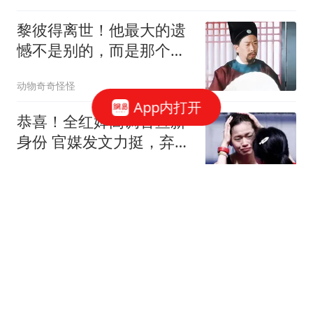
黎彼得离世！他最大的遗
憾不是别的，而是那个让
他烦恼痛心的儿子
动物奇奇怪怪
App内打开
恭喜！全红婵高调官宣新
身份 官媒发文力挺，弃用
传闻早已真相大白
揽星河的笔记
中国五招精准打疼美国，
不到24小时，美口风变
软：对中方很失望
谛听骨语本尊
反转！重庆游客睡车上伊