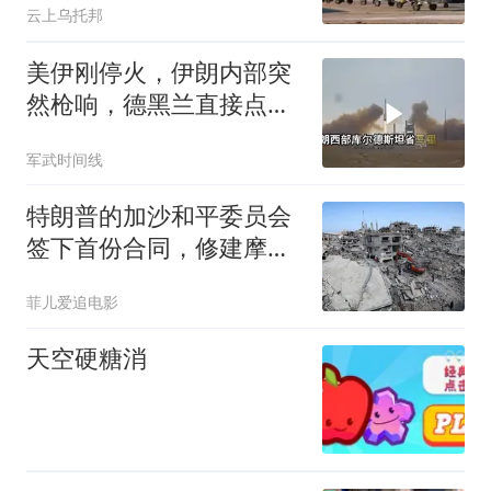
云上乌托邦
美伊刚停火，伊朗内部突
然枪响，德黑兰直接点名
以色列是幕后黑手
军武时间线
特朗普的加沙和平委员会
签下首份合同，修建摩洛
哥军队简易前哨
菲儿爱追电影
天空硬糖消