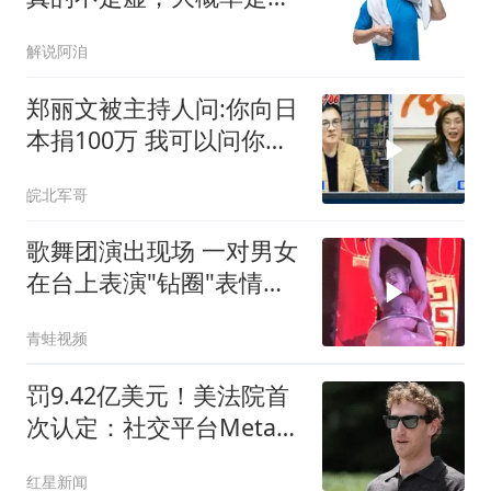
藏不露的运动大佬
解说阿洎
郑丽文被主持人问:你向日
本捐100万 我可以问你借
钱吗
皖北军哥
歌舞团演出现场 一对男女
在台上表演"钻圈"表情痛
苦
青蛙视频
罚9.42亿美元！美法院首
次认定：社交平台Meta如
同“公共危害”，对青少年
红星新闻
造成伤害