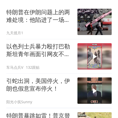
特朗普在伊朗问题上的两
难处境：他陷进了一场看
不见出路的战争
九天揽月1
以色列士兵暴力殴打巴勒
斯坦青年画面引网友不
满，纷纷为巴勒斯坦加油
车马点兵V
132跟贴
引蛇出洞，美国停火，伊
朗也假意宣布停火！
阳光小筑Sunny
特朗普暴跳如雷！普京替