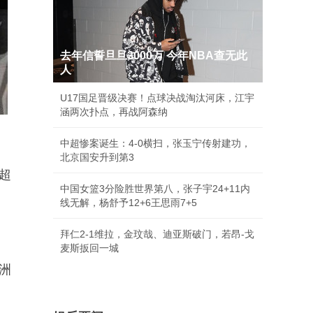
去年信誓旦旦3000万 今年NBA查无此
人
U17国足晋级决赛！点球决战淘汰河床，江宇
涵两次扑点，再战阿森纳
中超惨案诞生：4-0横扫，张玉宁传射建功，
北京国安升到第3
超
中国女篮3分险胜世界第八，张子宇24+11内
线无解，杨舒予12+6王思雨7+5
拜仁2-1维拉，金玟哉、迪亚斯破门，若昂-戈
麦斯扳回一城
洲