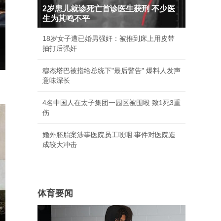
2岁患儿就诊死亡首诊医生获刑 不少医
生为其鸣不平
18岁女子遭已婚男强奸：被推到床上用皮带
抽打后强奸
穆杰塔巴被指给总统下"最后警告" 爆料人发声
意味深长
4名中国人在太子集团一园区被围殴 致1死3重
伤
婚外胚胎案涉事医院员工哽咽:事件对医院造
成较大冲击
体育要闻