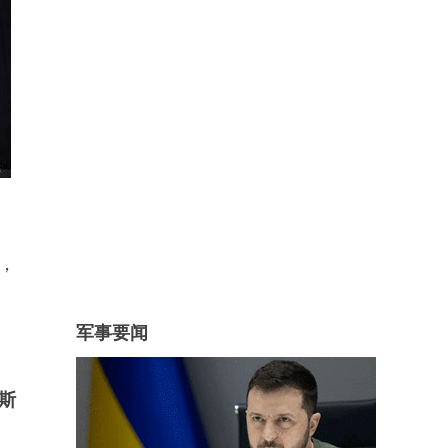
，
军事要闻
斯