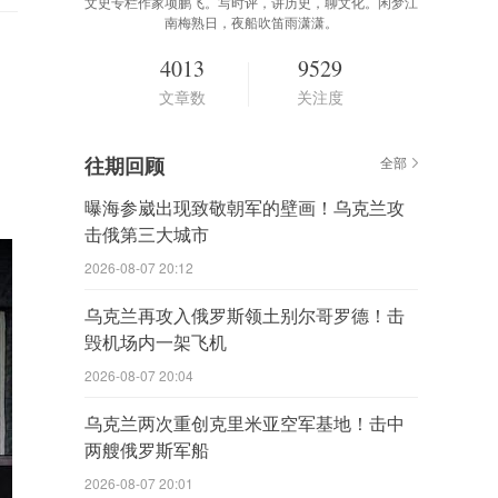
文史专栏作家项鹏飞。写时评，讲历史，聊文化。闲梦江
南梅熟日，夜船吹笛雨潇潇。
4013
9529
文章数
关注度
往期回顾
全部
曝海参崴出现致敬朝军的壁画！乌克兰攻
击俄第三大城市
2026-08-07 20:12
乌克兰再攻入俄罗斯领土别尔哥罗德！击
毁机场内一架飞机
2026-08-07 20:04
乌克兰两次重创克里米亚空军基地！击中
两艘俄罗斯军船
2026-08-07 20:01