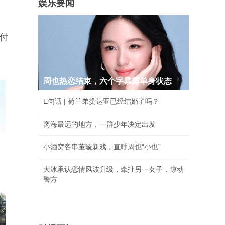
娱乐要闻
付
周也热恋结束，六个字暴露单身状态
E句话 | 荷兰弟赞达亚已经结婚了吗？
离海最远的地方，一群少年决定出发
小酒窝客串董璇新戏，直呼周也“小也”
大冰承认恋情风波升级，牵扯另一女子，惊动
警方