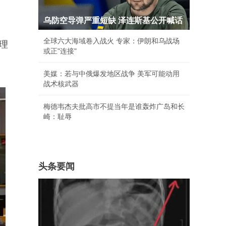
乌防空导弹严重短缺 泽连斯基公开喊话
全球六大海域卷入战火 专家：伊朗和乌战场
理
或正"连接"
美媒：若与中俄爆发地区战争 美军可能动用
战术核武器
梅德韦杰夫批高市不提当年是谁轰炸广岛和长
崎：耻辱
头条要闻