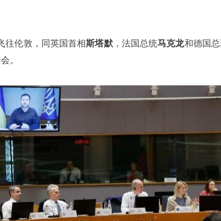
飞往伦敦，同英国首相
斯塔默
，法国总统
马克龙
和德国总
峰会。