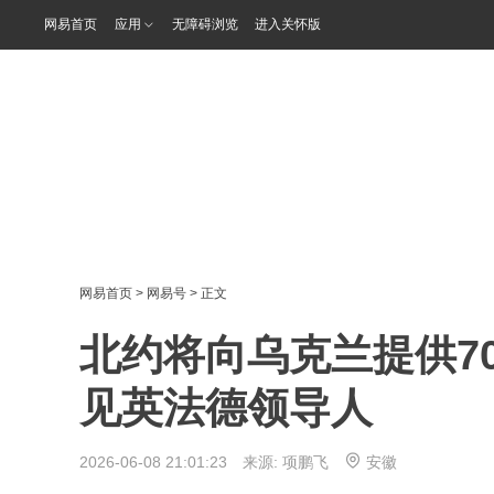
网易首页
应用
无障碍浏览
进入关怀版
网易首页
>
网易号
> 正文
北约将向乌克兰提供7
见英法德领导人
2026-06-08 21:01:23 来源:
项鹏飞
安徽