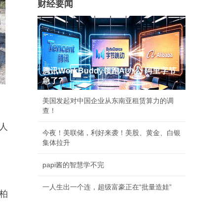
财经要闻
腾讯WorkBuddy领跑AI办公 阿里字节
急了?
美国发起对中国企业从东南亚租赁算力的调
查！
人
今夜！美联储，利好来袭！美股、黄金、白银
集体拉升
papi酱的智慧学不完
一人生出一个连，超级富豪正在“批量造娃”
柏