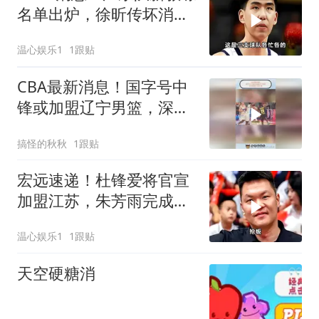
名单出炉，徐昕传坏消
息，山东签约亏大了
温心娱乐1
1跟贴
CBA最新消息！国字号中
锋或加盟辽宁男篮，深圳
官宣三名外援
搞怪的秋秋
1跟贴
宏远速递！杜锋爱将官宣
加盟江苏，朱芳雨完成交
接，徐杰深夜发声
温心娱乐1
1跟贴
天空硬糖消