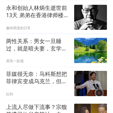
永和创始人林炳生逝世前
13天 弟弟在香港律师楼接
管了他打下的江山
趣味萌宠的日常
两性关系：男女一旦睡
过，就是暗夫妻，玄学绝
非迷信
周哥一影视
菲媒很无奈：马科斯想把
菲律宾变成乌克兰，但可
惜中国不是俄罗斯
比利
上流人尽做下流事？宗馥