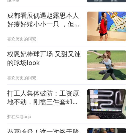
成都看展偶遇赵露思本人
好瘦好矮小小一只 ，但她
长相甜美皮肤巨好
喜欢历史的阿繁
权恩妃棒球开场 又甜又辣
的球场look
喜欢历史的阿繁
打工人集体破防：工资原
地不动，刚需三件套却已
高攀不起
梦在深巷aqa
恭喜哈登！这一次终于赌