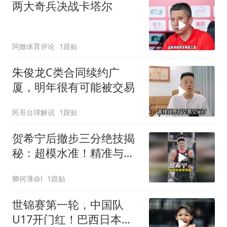
两大奇兵决战卡塔尔
阿嬍体育评论
1跟贴
朱俊龙C类合同续约广
厦，明年很有可能被交易
民哥台球解说
1跟贴
贺希宁后撤步三分绝技揭
秘：超模水准！精准与产
量双赢！
卿何薄命l
1跟贴
世锦赛第一轮，中国队
U17开门红！巴西日本爆