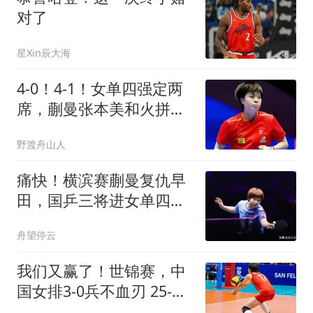
对了
星Xin辰大海
4-0！4-1！女单四强定两
席，蒯曼张本美和火拼最
后门票
野渡舟山人
痛快！横滨赛蒯曼复仇早
田，国乒三将进女单四
强，无孙王仍克日乒
舟望停云
我们又赢了！世锦赛，中
国女排3-0兵不血刃 25-
8+2连胜 日本女排2-0