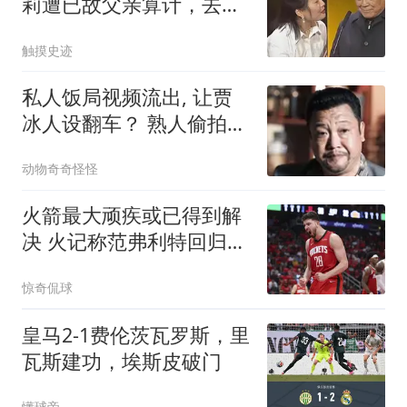
莉遭已故父亲算计，去世
2年还狠摆了一道
触摸史迹
私人饭局视频流出, 让贾
冰人设翻车？ 熟人偷拍撕
开酒局信任遮羞布
动物奇奇怪怪
火箭最大顽疾或已得到解
决 火记称范弗利特回归让
申京受益
惊奇侃球
皇马2-1费伦茨瓦罗斯，里
瓦斯建功，埃斯皮破门
懂球帝