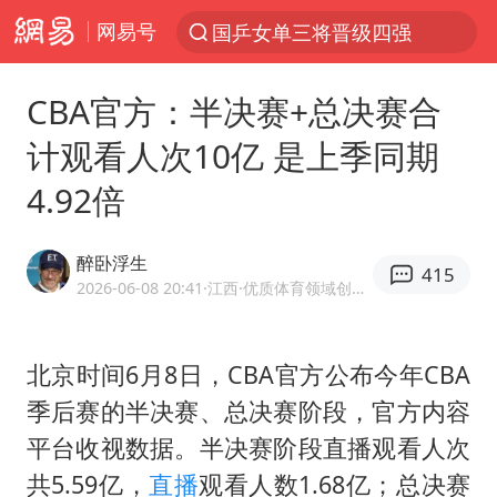
网易号
光影经济撬动暑期消费新蓝海
微信又有新功能，你可以“撤回”你的撤回了！
CBA官方：半决赛+总决赛合
陈思诚零点晒照为佟丽娅庆生
计观看人次10亿 是上季同期
新疆优化调整景区内自驾服务费
4.92倍
《欢迎来龙餐馆》口碑
情侣平潭拍日出坠崖1死1伤
醉卧浮生
415
白海豚将正面袭击贯穿浙江
2026-06-08 20:41
·江西
·优质体育领域创作者
黄金牛市回来了吗
夏日经济乘“热”而上 消费市场向“新”而行
北京时间6月8日，CBA官方公布今年CBA
季后赛的半决赛、总决赛阶段，官方内容
36岁男演员成景区NPC后人气爆棚
平台收视数据。半决赛阶段直播观看人次
宇树王兴兴被问了360多个问题
共5.59亿，
直播
观看人数1.68亿；总决赛