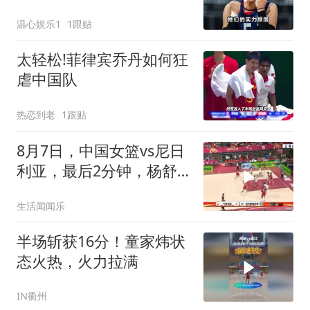
冷输球，意大利横扫对手
温心娱乐1
1跟贴
太轻松!菲律宾乔丹如何狂
虐中国队
热恋到老
1跟贴
8月7日，中国女篮vs尼日
利亚，最后2分钟，杨舒
予精彩中距离命中
生活闻闻乐
半场斩获16分！童家炜状
态火热，火力拉满
IN衢州