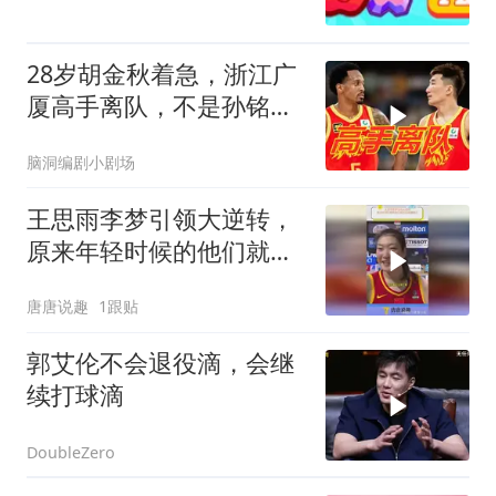
28岁胡金秋着急，浙江广
厦高手离队，不是孙铭
徽！
脑洞编剧小剧场
王思雨李梦引领大逆转，
原来年轻时候的他们就已
经初露锋芒
唐唐说趣
1跟贴
郭艾伦不会退役滴，会继
续打球滴
DoubleZero