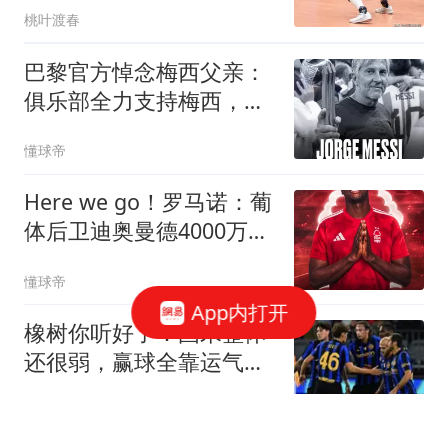
桃叶渡春
巴黎官方悼念梅西父亲：
俱乐部全力支持梅西，愿
豪尔赫安息
懂球帝
Here we go！罗马诺：葡
体后卫迪奥曼德4000万欧
转会森林
懂球帝
App内打开
橡树你听好了：国米整体
还很弱，赢球全靠运气！
我们需要引援！
狗哥是一名内拉