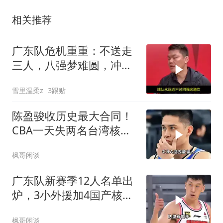
相关推荐
广东队危机重重：不送走
三人，八强梦难圆，冲冠
无望
雪里温柔z
3跟贴
陈盈骏收历史最大合同！
CBA一天失两名台湾核
心，吸引力迅速崩塌
枫哥闲谈
广东队新赛季12人名单出
炉，3小外援加4国产核
心，内线扶正两新人
枫哥闲谈