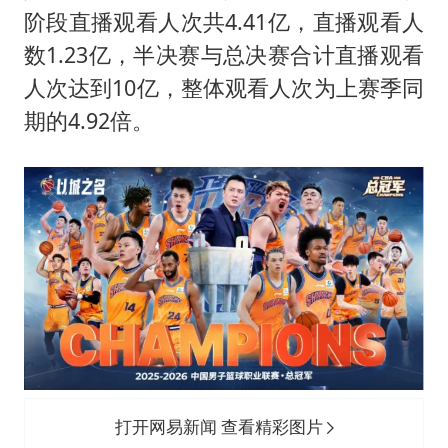
全民健身事业高质量发展
阶段直播观看人次共4.41亿，直播观看人
上四休三，但降薪1000元，你接受吗？
数1.23亿，半决赛与总决赛合计直播观看
唐田赛前发布会上引用《孙子兵法》
人次达到10亿，整体观看人次为上赛季同
台当局重金为“台独”织“皇帝新衣”
期的4.92倍。
检测列车撞人致11死2伤 涉事单位被罚
商场现钱学森巨幅海报 负责人回应
乐享全民健身 共筑健康中国
打开网易新闻 查看精彩图片