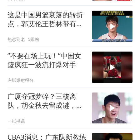
这是中国男篮衰落的转折
点，郭艾伦王哲林带有逼
宫要求换帅
热恋到老
5跟贴
“不要在场上玩！”中国女
篮疯狂一波流打爆对手
左脚爆射得分
广厦夺冠梦碎？三核离
队，胡金秋去留成谜，重
建or崛起？
一纸书谣
CBA3消息：广东队新教练