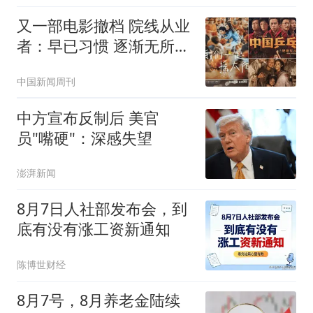
又一部电影撤档 院线从业
者：早已习惯 逐渐无所谓
了
中国新闻周刊
中方宣布反制后 美官
员"嘴硬"：深感失望
澎湃新闻
8月7日人社部发布会，到
底有没有涨工资新通知
陈博世财经
8月7号，8月养老金陆续