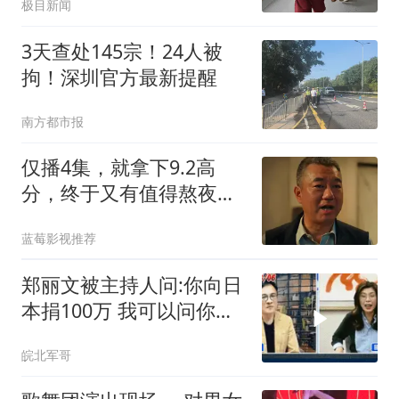
极目新闻
博后压力大经常熬夜，确
诊胃癌晚期
3天查处145宗！24人被
拘！深圳官方最新提醒
南方都市报
仅播4集，就拿下9.2高
分，终于又有值得熬夜狂
追的黑马剧了！
蓝莓影视推荐
郑丽文被主持人问:你向日
本捐100万 我可以问你借
钱吗
皖北军哥