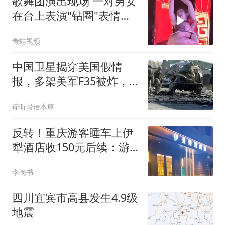
歌舞团演出现场 一对男女
在台上表演"钻圈"表情痛
苦
青蛙视频
中国卫星揭穿美国假情
报，多架美军F35被炸，
伊朗所言竟是真的？
谛听骨语本尊
反转！重庆游客睡车上伊
犁酒店收150元后续：游
客隐瞒事实，酒店方发
李晚书
声，大喊无辜
四川宜宾市高县发生4.9级
地震