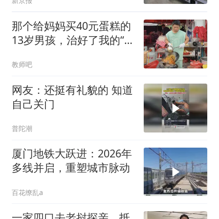
新京报
那个给妈妈买40元蛋糕的
13岁男孩，治好了我的“精
致养娃”焦虑
教师吧
网友：还挺有礼貌的 知道
自己关门
普陀潮
厦门地铁大跃进：2026年
多线并启，重塑城市脉动
百花缭乱a
一家四口去老挝探亲，抵