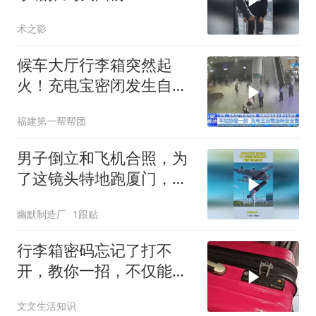
术之影
候车大厅行李箱突然起
火！充电宝密闭发生自
燃，民警十秒紧急扑救
福建第一帮帮团
男子倒立和飞机合照，为
了这镜头特地跑厦门，踢
到飞机怎么办
幽默制造厂
1跟贴
行李箱密码忘记了打不
开，教你一招，不仅能打
开还能轻松找回密码
文文生活知识