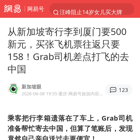
网易号
汪峰阻止14岁女儿买大牌
朱雨玲晋级WTT横滨冠军赛女单八强
从新加坡寄行李到厦门要500
美国将对多晶硅衍生品加征15%关税
新元，买张飞机票往返只要
陕西省委书记赶赴柞水县杏坪镇
158！Grab司机差点打飞的去
泰国校园枪击案死亡人数升至7人
中国
官方通报教师招聘笔试前13名被淘汰
27岁女子组织卖淫集团被悬赏通缉
新加坡眼
123
女孩摆摊卖菌子时收到北大通知书
2026-06-08 19:55
·重庆
·网易号旅游内容作者
改名后的“青海拉面”店
广岛核爆81周年央视播《奥本海默》
乘客把行李箱遗落在了车上，Grab司机
准备帮忙寄去中国，但算了笔账后，发现
公司“上四休三”但要降薪1000元
竟然自己亲自送过去更便宜！