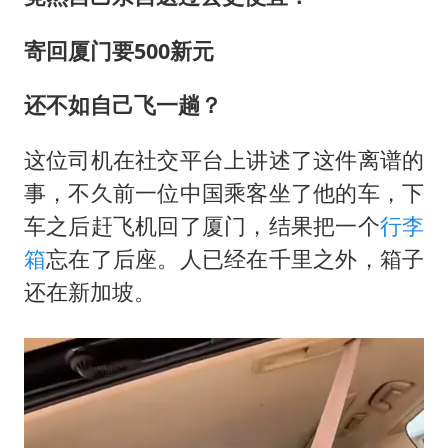
男子杀人后逃进深山21年活得像野人
70多岁父亲独自坐车到上海看望女儿
寄回厦门要500新元
OpenAI为免费用户升级GPT-5.6 Luna
还不如自己飞一趟？
“中国蔬菜之乡”最高温达41.8℃
985博士后被曝在妻子孕期出轨后续
这位司机在社交平台上讲述了这件离谱的
事，不久前一位中国乘客坐了他的车，下
如何把百年大党建设得更加坚强有力？
车之后赶飞机回了厦门，结果把一个
行李
箱
忘在了后座。人已经在千里之外，箱子
还在新加坡。