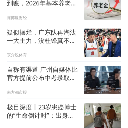
到账，2026年基本养老金
还有可能上涨吗？
陈博世财经
疑似摆烂，广东队再淘汰
一大主力，没杜锋真不
行，宏远季后赛难了
宗介说体育
自称有渠道 广州自媒体比
官方提前公布中考录取分
数线
南方都市报
极目深度丨23岁患癌博士
的“生命倒计时”：出身农
村苦读考上中山大学，直