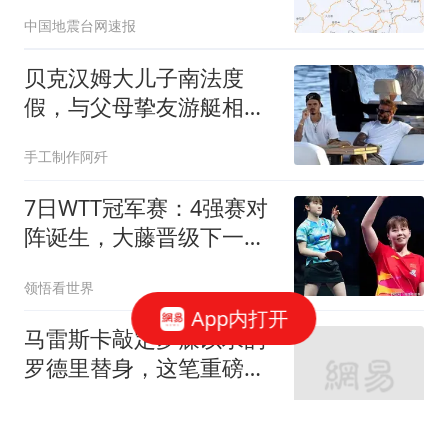
中国地震台网速报
贝克汉姆大儿子南法度
假，与父母挚友游艇相
聚，名门妻子瘦成皮包骨
手工制作阿歼
7日WTT冠军赛：4强赛对
阵诞生，大藤晋级下一
轮，陈幸同遇挑战！
领悟看世界
App内打开
马雷斯卡敲定梦寐以求的
罗德里替身，这笔重磅引
援或将震撼整个英超
夜白侃球