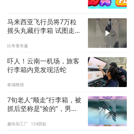
马来西亚飞行员将7万粒
摇头丸藏行李箱 试图走私
入境 被当场抓获
比奇看有趣
吓人！云南一机场，旅客
行李箱内竟发现活蛇
春城晚报
7旬老人“顺走”行李箱，被
抓后坚称是“捡的”，男子
直呼离谱
趣味加工厂
124跟贴