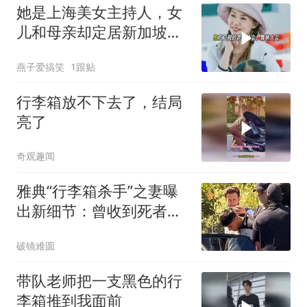
她是上海美女主持人，女
儿和母亲却定居新加坡，
离婚多年前夫成谜
燕子爱搞笑
1跟贴
行李箱放不下去了，结局
亮了
奇观趣闻
雅典“行李箱杀手”之妻曝
出新细节：曾收到死者手
机发的异常信息
破镜难圆
带队老师把一支黑色的行
李箱推到我面前