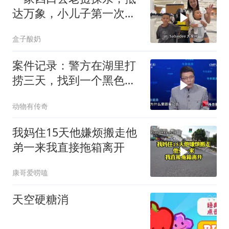
达万象，小儿子第一次坐
飞机表现棒
盒子酸奶
案件记录：警方在湖里打
捞三天，找到一个黑色行
李箱，打开后惊
动物有传奇
我妈住15天他嫌烦搬走他
弟一来我直接拖箱离开
康哥爱唠嗑
天空硬糖消