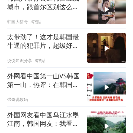
城市，跟首尔区别这么
大？
韩国大猪哥
4跟贴
太带劲了！这才是韩国最
牛逼的犯罪片，超级好
看，人不能太贪！
悦悦知识分享
3跟贴
外网看中国第一山VS韩国
第一山，热评：在韩国土
堆也算山？
强哥说数码
外国网友看中国乌江水墨
江南，韩国网友：我看见
了中国落后的一面