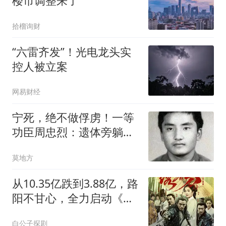
楼市调整来了
拾榴询财
“六雷齐发”！光电龙头实
控人被立案
网易财经
宁死，绝不做俘虏！一等
功臣周忠烈：遗体旁躺着
14具越军尸体
莫地方
从10.35亿跌到3.88亿，路
阳不甘心，全力启动《绣
春刀3》再战一把
白公子探剧