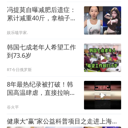
冯提莫自曝减肥后遗症：
累计减重40斤，拿柚子当
主食，压力大胃就不舒服
娱乐嗑学家.
韩国七成老年人希望工作
到73.6岁
RT今日俄罗斯
8年最热纪录被打破！韩
国高温肆虐，直接拉响国
家灾难警报03
谷火平
健康大“赢”家公益科普项目之走进上海大学医学院医大医院