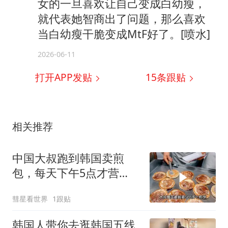
女的一旦喜欢让自己变成白幼瘦，
就代表她智商出了问题，那么喜欢
当白幼瘦干脆变成MtF好了。[喷水]
2026-06-11
打开APP发贴
15
条跟贴
相关推荐
中国大叔跑到韩国卖煎
包，每天下午5点才营
业，直言月赚5万很满足
彗星看世界
1跟贴
韩国人带你去逛韩国五线