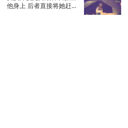
他身上 后者直接将她赶了
下去
汉史趣闻
维尼修斯续约6年，皇马
火力更猛，但落后巴萨8
分的症结解决了吗？
快乐加载中21
记者：皇马曾给罗德里开
1500万欧税后年薪，巴萨
给了同等条件
懂球帝
第一次带对象回家都发生
了啥？网友：我爸妈的操
作直接看呆我对象