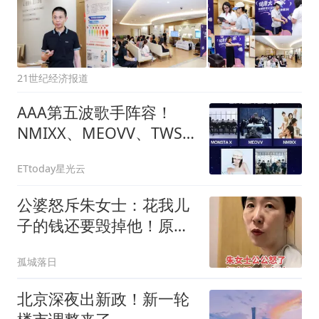
21世纪经济报道
AAA第五波歌手阵容！
NMIXX、MEOVV、TWS
等5组大势偶像登场
ETtoday星光云
公婆怒斥朱女士：花我儿
子的钱还要毁掉他！原配
曝光两次家暴细节
孤城落日
北京深夜出新政！新一轮