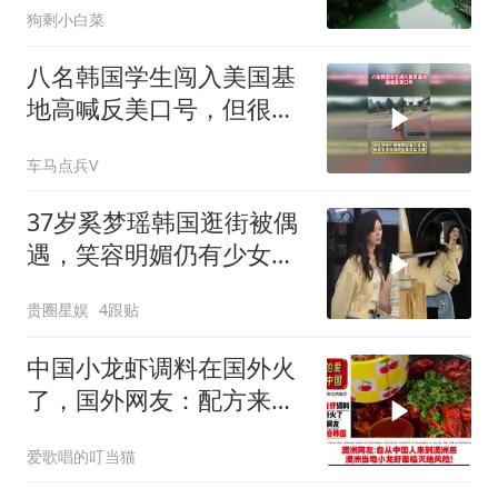
狗剩小白菜
八名韩国学生闯入美国基
地高喊反美口号，但很快
他们便被警方逮捕
车马点兵V
37岁奚梦瑶韩国逛街被偶
遇，笑容明媚仍有少女
感，超模身材太吸睛
贵圈星娱
4跟贴
中国小龙虾调料在国外火
了，国外网友：配方来自
韩国！
爱歌唱的叮当猫