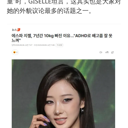
东航：国内客票提前14天免费退改
重”时，GISELLE坦言，这其实也是大家对
她的外貌议论最多的话题之一。
名创优品回应女子吐槽内裤质量差
日本试射“战斧”导弹，国防部回应
胡彦斌韩磊 谁帮谁
夯实基础开新局