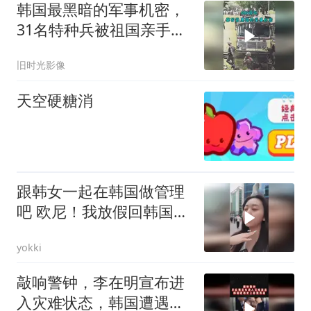
韩国最黑暗的军事机密，
31名特种兵被祖国亲手折
断销毁
旧时光影像
天空硬糖消
跟韩女一起在韩国做管理
吧 欧尼！我放假回韩国啦
我们一起在韩国变美吧
yokki
敲响警钟，李在明宣布进
入灾难状态，韩国遭遇史