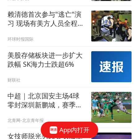
赖清德首次参与"逃亡"演
习 现场有美方人员全程观
察
环球时报国际
美股存储板块进一步扩大
跌幅 SK海力士跌超6%
财联社
中超｜北京国安主场4球
零封深圳新鹏城，赛季首
次升至积分榜第三
北青网-北京青年报
App内打开
女技师脱光男顾客衣服坐