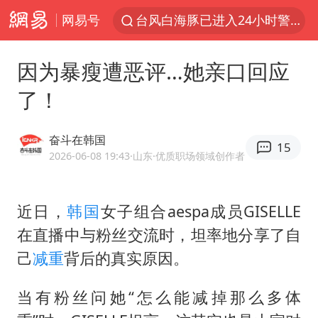
网易号
台风白海豚已进入24小时警戒线
“秋天的第一杯奶茶”6岁了
因为暴瘦遭恶评…她亲口回应
上海：台风白海豚或将带来龙卷风
了！
四川宜宾市高县4.9级地震致1人死亡
中巨芯：上半年归母净利润1405.77万元
奋斗在韩国
15
38岁演员求职万岁山NPC成功
2026-06-08 19:43
·山东
·优质职场领域创作者
国乒男单横滨冠军赛全军覆没
近日，
韩国
女子组合aespa成员GISELLE
U17国足三连胜晋级明日之星半决赛
在直播中与粉丝交流时，坦率地分享了自
胡彦斌获《歌手2026》歌王
己
减重
背后的真实原因。
胜宏科技：股票交易异常波动
美股存储板块集体大跌
当有粉丝问她“怎么能减掉那么多体