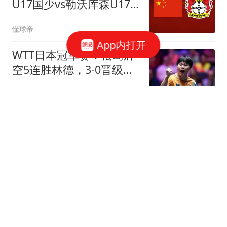
U17国少vs勒沃库森U17
推迟至19:45开球
懂球帝
App内打开
WTT日本冠军赛：松岛辉
空5连胜林德，3-0晋级男
单8强约战国乒
乒谈
皇马向维尼修斯“低头”：
开出3000万欧年薪力阻阿
森纳挖角
星耀国际足坛
杨德龙：下一轮科技股行
情或将分化 关注优质科技
行业龙头