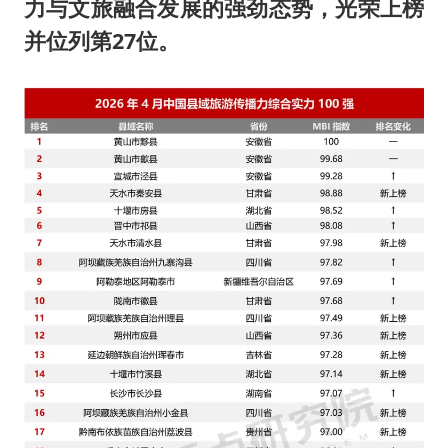
多地要求领导干部带头休假
力与文旅融合发展的强劲态势，光荣上榜
并位列第27位
。
女子利用漏洞0元薅走3000多件家电
村民谈“梅姨”：叫的其实是“媒姨”
关之琳否认与27岁模特的恋情
奋进开新局 实干挑大梁