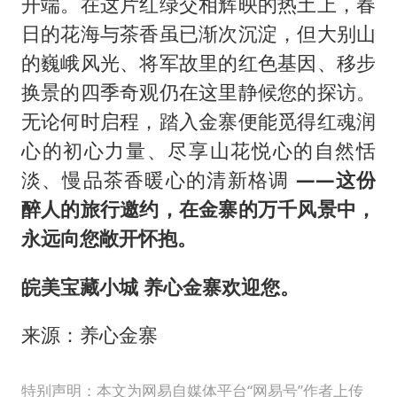
开端。在这片红绿交相辉映的热土上，春
日的花海与茶香虽已渐次沉淀，但大别山
的巍峨风光、将军故里的红色基因、移步
换景的四季奇观仍在这里静候您的探访。
无论何时启程，踏入金寨便能觅得红魂润
心的初心力量、尽享山花悦心的自然恬
淡、慢品茶香暖心的清新格调
——这份
醉人的旅行邀约，在金寨的万千风景中，
永远向您敞开怀抱。
皖美宝藏小城 养心金寨欢迎您。
来源：养心金寨
特别声明：本文为网易自媒体平台“网易号”作者上传