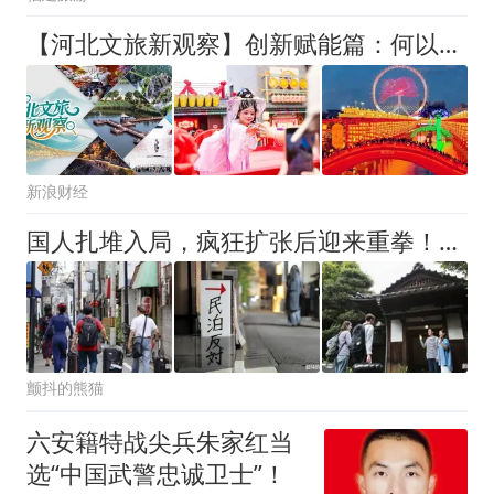
【河北文旅新观察】创新赋能篇：何以常来常新？
新浪财经
国人扎堆入局，疯狂扩张后迎来重拳！日本民宿行业泡沫要碎了？
颤抖的熊猫
六安籍特战尖兵朱家红当
选“中国武警忠诚卫士”！