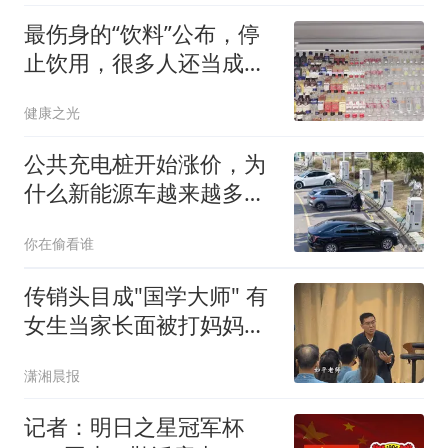
最伤身的“饮料”公布，停
止饮用，很多人还当成
宝，天天喝
健康之光
公共充电桩开始涨价，为
什么新能源车越来越多，
充电却越来越贵？
你在偷看谁
传销头目成"国学大师" 有
女生当家长面被打妈妈只
会哭
潇湘晨报
记者：明日之星冠军杯