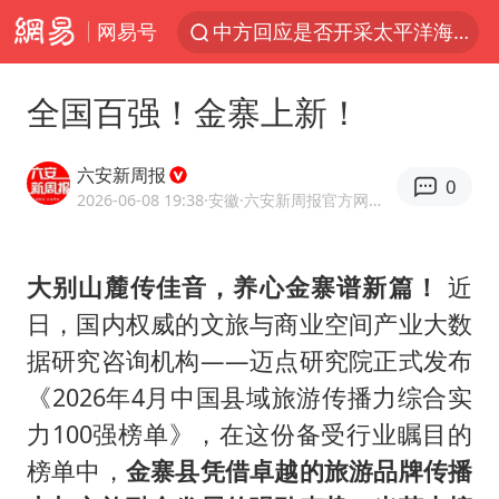
网易号
中方回应是否开采太平洋海底稀土资源
外交部发言人就广岛核爆81周年等答记者问
全国百强！金寨上新！
昆明石林火把节
台风白海豚影响中国已成定局
六安新周报
0
我国编制完成新版全月地质图
2026-06-08 19:38
·安徽
·六安新周报官方网易号
胡塞武装袭扰红海航运行动升级
大别山麓传佳音，养心金寨谱新篇！
近
郑国霖回应去景区上班被保安拦下
日，国内权威的文旅与商业空间产业大数
80后女柜员逆袭成4200亿银行副行长
据研究咨询机构——迈点研究院正式发布
感觉全东北都在等7号
《2026年4月中国县域旅游传播力综合实
扎哈罗娃批广岛市长不提美国原子弹
力100强榜单》，在这份备受行业瞩目的
泰国一女公务员妆容引争议 本人回应
榜单中，
金寨县凭借卓越的旅游品牌传播