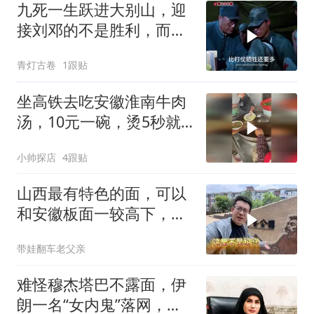
九死一生跃进大别山，迎
接刘邓的不是胜利，而是
地狱开局
青灯古卷
1跟贴
坐高铁去吃安徽淮南牛肉
汤，10元一碗，烫5秒就
出锅，挺好吃
小帅探店
4跟贴
山西最有特色的面，可以
和安徽板面一较高下，吃
过一次就忘不了
带娃翻车老父亲
难怪穆杰塔巴不露面，伊
朗一名“女内鬼”落网，泄