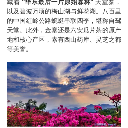
藏着
“华东最后一片原始森林”
天堂寨，
以及碧波万顷的梅山湖与鲜花湖。八百里
的中国红岭公路蜿蜒串联四季，堪称自驾
天堂。此外，金寨还是六安瓜片茶的原产
地和核心产区，素有西山药库、灵芝之都
等美誉。