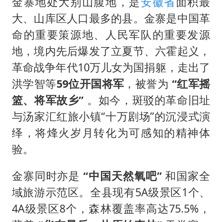
金寨地处大别山腹地，是
安徽省
面积最
大、山库区人口最多的县。金寨是中国革
命的重要策源地、人民军队的重要发源
地，境内先后爆发了立夏节、六霍起义，
革命战争年代10万儿女为国捐躯，走出了
洪学智等
59位开国将军
，被誉为
“红军摇
篮、将军故乡”
。如今，斑驳的革命旧址
与汤家汇红旅小镇“十万剧场”的沉浸式演
绎，将烽火岁月转化为可感知的精神体
验。
金寨同时亦是
“中国天然氧吧”
和国家全
域旅游示范区。全县现有5A级景区1个、
4A级景区8个，森林覆盖率高达75.5%，