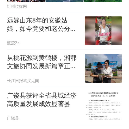
忻州传媒网
远嫁山东8年的安徽姑
娘，如今竟要和老公分
家，这原因也太逗了！
流萤Zz
从桃花源到黄鹤楼，湘鄂
文旅协同发展新篇章正式
启程
长江日报武汉见闻
广饶县获评全省县域经济
高质量发展成效显著县
广饶县