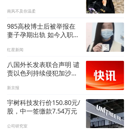
露大量国家机密
南风不及你温柔
985高校博士后被举报在
妻子孕期出轨 如今入职香
港高校
红星新闻
八国外长发表联合声明 谴
责以色列持续侵犯加沙地
带
新京报
宇树科技发行价150.80元/
股，中一签缴款7.54万元
公司研究室