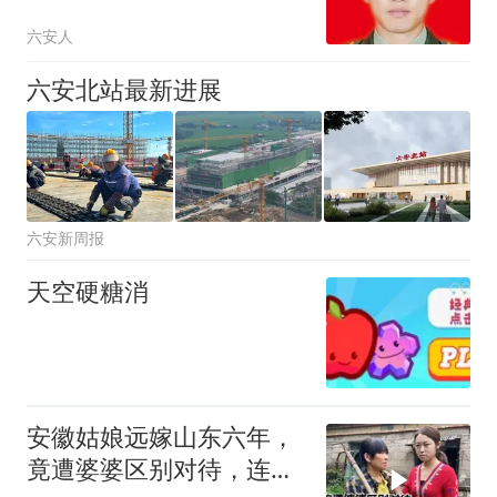
六安人
六安北站最新进展
六安新周报
天空硬糖消
安徽姑娘远嫁山东六年，
竟遭婆婆区别对待，连老