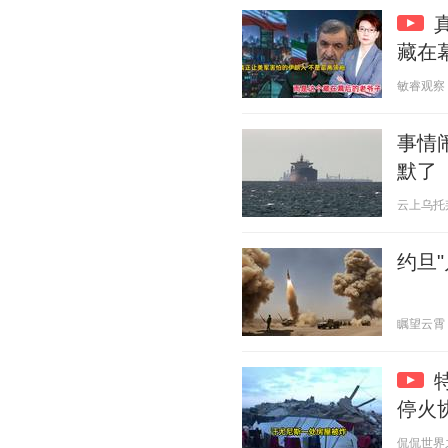
藏在
敏睿观察 20
事情
默了
云上乌托邦 2
约旦
瞩望云霄 20
停火
侃侃世界之最