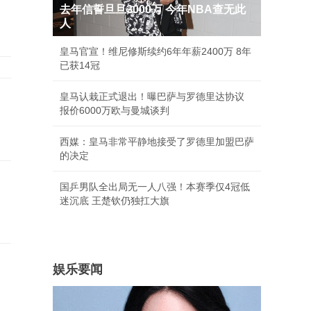
去年信誓旦旦3000万 今年NBA查无此
人
皇马官宣！维尼修斯续约6年年薪2400万 8年
已获14冠
皇马认栽正式退出！曝巴萨与罗德里达协议
报价6000万欧与曼城谈判
西媒：皇马非常平静地接受了罗德里加盟巴萨
的决定
国乒男队全出局无一人八强！本赛季仅4冠低
迷沉底 王楚钦仍独扛大旗
娱乐要闻