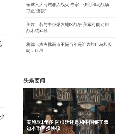
全球六大海域卷入战火 专家：伊朗和乌战场
或正"连接"
美媒：若与中俄爆发地区战争 美军可能动用
战术核武器
沉
梅德韦杰夫批高市不提当年是谁轰炸广岛和长
崎：耻辱
头条要闻
沙
美施压1年多 阿根廷还是和中国签了双
边本币互换协议