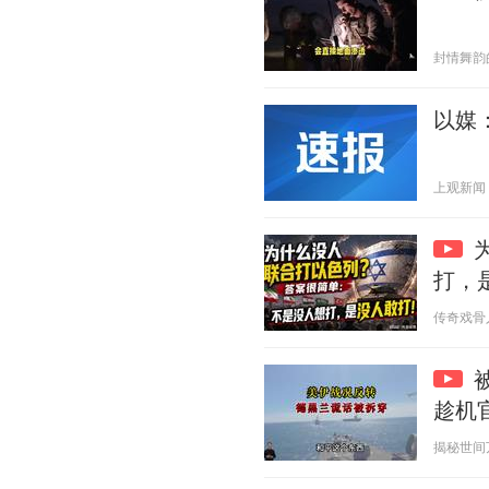
封情舞韵的诗
以媒
上观新闻 20
打，
传奇戏骨人生
趁机
揭秘世间万象