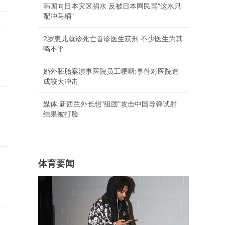
韩国向日本灾区捐水 反被日本网民骂"这水只
配冲马桶"
2岁患儿就诊死亡首诊医生获刑 不少医生为其
鸣不平
婚外胚胎案涉事医院员工哽咽:事件对医院造
成较大冲击
媒体:新西兰外长想"组团"攻击中国导弹试射
结果被打脸
体育要闻