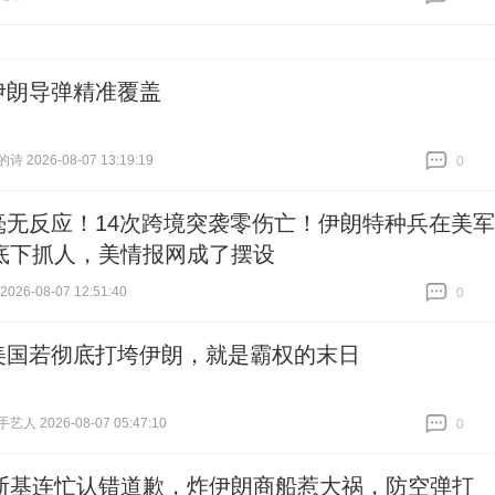
跟贴
0
伊朗导弹精准覆盖
 2026-08-07 13:19:19
0
跟贴
0
毫无反应！14次跨境突袭零伤亡！伊朗特种兵在美军
底下抓人，美情报网成了摆设
26-08-07 12:51:40
0
跟贴
0
美国若彻底打垮伊朗，就是霸权的末日
人 2026-08-07 05:47:10
0
跟贴
0
斯基连忙认错道歉，炸伊朗商船惹大祸，防空弹打