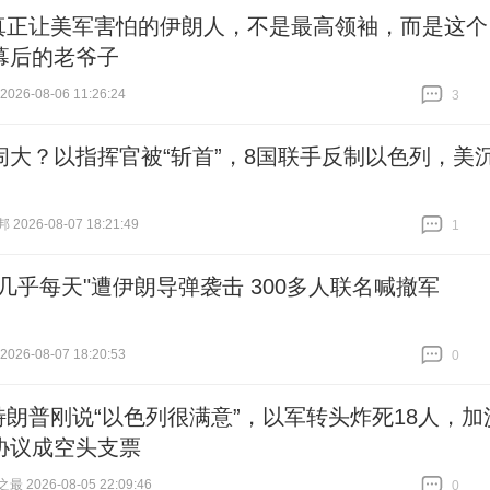
真正让美军害怕的伊朗人，不是最高领袖，而是这个
幕后的老爷子
26-08-06 11:26:24
3
跟贴
3
闹大？以指挥官被“斩首”，8国联手反制以色列，美
026-08-07 18:21:49
1
跟贴
1
"几乎每天"遭伊朗导弹袭击 300多人联名喊撤军
26-08-07 18:20:53
0
跟贴
0
特朗普刚说“以色列很满意”，以军转头炸死18人，加
协议成空头支票
 2026-08-05 22:09:46
0