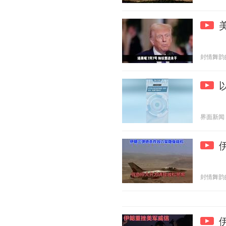
封情舞韵的诗
界面新闻 20
封情舞韵的诗