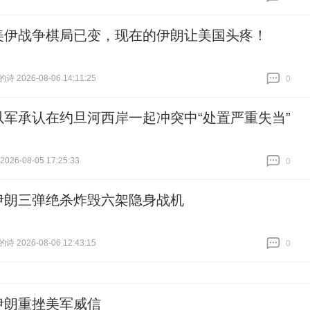
跟贴
0
美伊战争棋局已变，现在的伊朗让美国头疼！
 2026-08-06 14:11:25
0
跟贴
0
以军承认在约旦河西岸一起冲突中“处置严重失当”
26-08-05 17:25:33
0
跟贴
0
伊朗三弹绝杀炸毁六架隐身战机
 2026-08-06 12:43:15
0
跟贴
0
伊朗重挫美军威信