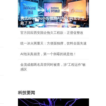
腾讯WorkBuddy领跑AI办公 阿里字节
急了?
官方回应西安国企拖欠工程款：正督促整改
统一冰火两重天：方便面独撑，饮料全面失速
AI泡沫真崩溃，第一个倒霉的就是他！
金茂成都两名高管同时被查，涉“工程运作”敏
感区
科技要闻