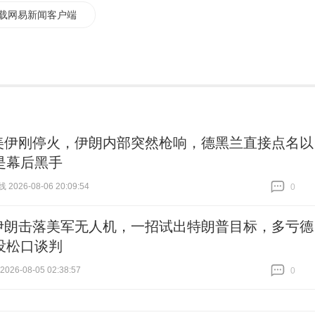
载网易新闻客户端
美伊刚停火，伊朗内部突然枪响，德黑兰直接点名以
是幕后黑手
026-08-06 20:09:54
0
跟贴
0
伊朗击落美军无人机，一招试出特朗普目标，多亏德
没松口谈判
26-08-05 02:38:57
0
跟贴
0