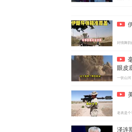
封情舞韵的诗
眼皮
一饮山河 20
老表是个手艺
泽连