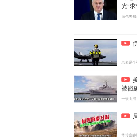
光“求
面包夹知识 2
老表是个手艺
被戳
一饮山河 20
华玲嘉静影院