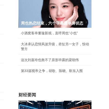
周也热恋结束，六个字暴露单身状态
小酒窝客串董璇新戏，直呼周也“小也”
大冰承认恋情风波升级，牵扯另一女子，惊动
警方
这次刘嘉玲也救不了原形毕露的梁朝伟
第33届视帝之争，胡歌、陈晓、靳东入围
财经要闻