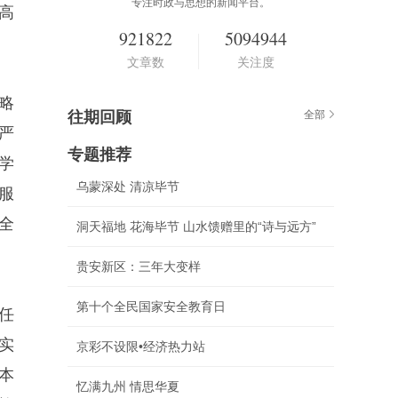
专注时政与思想的新闻平台。
高
921822
5094944
文章数
关注度
略
往期回顾
全部
严
专题推荐
学
乌蒙深处 清凉毕节
服
全
洞天福地 花海毕节 山水馈赠里的“诗与远方”
贵安新区：三年大变样
第十个全民国家安全教育日
任
实
京彩不设限•经济热力站
本
忆满九州 情思华夏