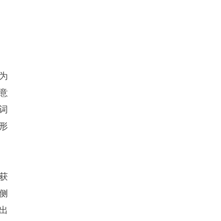
为
意
词
形
获
侧
出