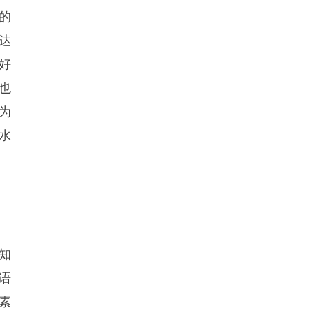
的
达
好
也
为
水
知
语
素