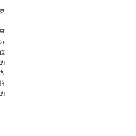
灵
，
事
落
值
的
备
恰
的