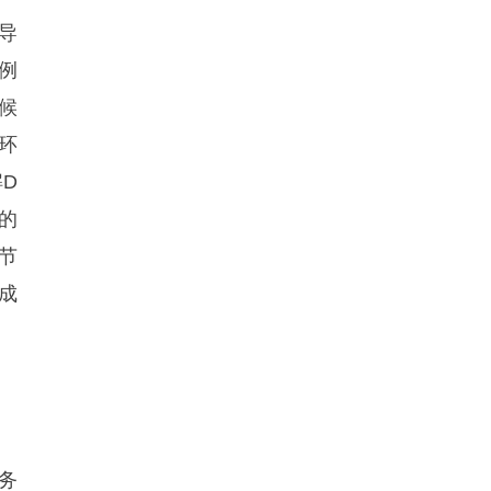
导
例
候
环
D
的
节
成
务