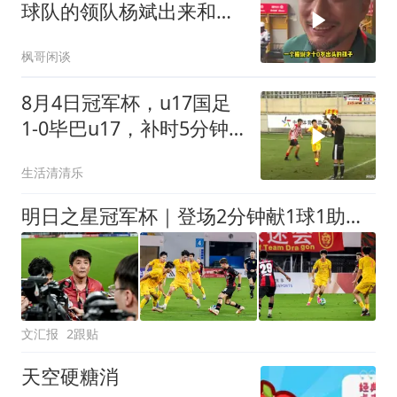
球队的领队杨斌出来和大
家解释清楚 库阿西的年龄
枫哥闲谈
到底是多少？
8月4日冠军杯，u17国足
1-0毕巴u17，补时5分钟
最意外的一幕出现了
生活清清乐
明日之星冠军杯｜登场2分钟献1球1助助，赵松源太强！U17国足胜勒沃库森
文汇报
2跟贴
天空硬糖消