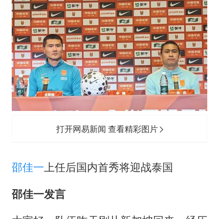
感觉全东北都在等7号
泰国一女公务员妆容引争议 本人回应
U17国足1分钟轰2球
80后女柜员逆袭成4200亿银行副行长
27岁女子成组织卖淫集团主犯被通缉
奋进开新局 实干挑大梁
打开网易新闻 查看精彩图片
邵佳一
上任后国内首秀将迎战泰国
邵佳一发言