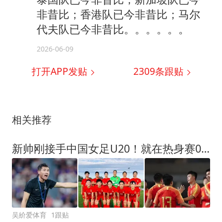
非昔比；香港队已今非昔比；马尔
代夫队已今非昔比。。。。。。
2026-06-09
打开APP发贴
2309
条跟贴
相关推荐
新帅刚接手中国女足U20！就在热身赛0比5输朝鲜，引发热议
吴紒爱体育
1跟贴