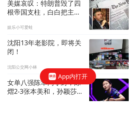
美媒哀叹：特朗普毁了四
根帝国支柱，白白把主导
权送给了中国
娱乐小可爱蛙
沈阳13年老影院，即将关
闭！
沈阳公交网小林
App内打开
女单八强陈幸同零封，陈
熠2-3张本美和，孙颖莎不
来横滨就对了
云隐南山
驾照都没有！华人在普拉
托撞警袭警，被按倒后