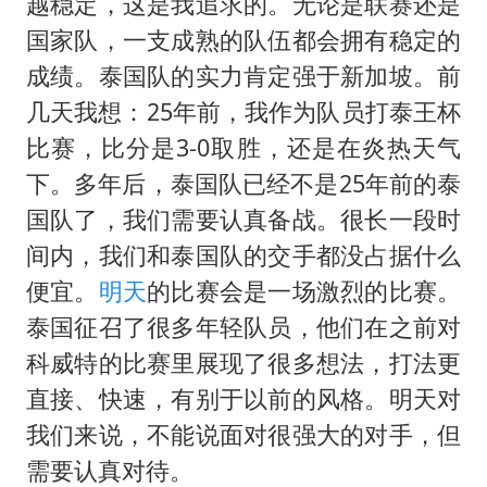
越稳定，这是我追求的。无论是联赛还是
国家队，一支成熟的队伍都会拥有稳定的
成绩。泰国队的实力肯定强于新加坡。前
几天我想：25年前，我作为队员打泰王杯
比赛，比分是3-0取胜，还是在炎热天气
下。多年后，泰国队已经不是25年前的泰
国队了，我们需要认真备战。很长一段时
间内，我们和泰国队的交手都没占据什么
便宜。
明天
的比赛会是一场激烈的比赛。
泰国征召了很多年轻队员，他们在之前对
科威特的比赛里展现了很多想法，打法更
直接、快速，有别于以前的风格。明天对
我们来说，不能说面对很强大的对手，但
需要认真对待。