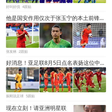
好叫好伐
4跟贴
他是国安作用仅次于张玉宁的本土前锋！如今表现不俗，值得期待
张发林
2跟贴
好消息！亚足联8月5日点名表扬这位中国男足新星，引发热议
振刚说足球
5跟贴
现在立刻！请亚洲明星联