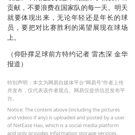
贡献，不要浪费在国家队的每一天。明天
就要体现出来，无论年轻还是年长的球
员，要把对比赛胜利的渴望展现在球场
上。
（仰卧撑足球前方特约记者 雷杰深 金华
报道）
特别声明：本文为网易自媒体平台“网易号”作者上传
并发布，仅代表该作者观点。网易仅提供信息发布平
台。
Notice: The content above (including the pictures
and videos if any) is uploaded and posted by a user
of NetEase Hao, which is a social media platform
and only provides information storage services.