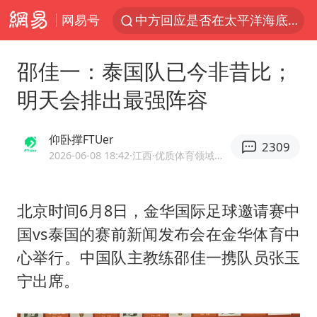
网易号
中方回应是否在太平洋海底开采稀土
佛得角门将亮相智利俱乐部主场
邵佳一：泰国队已今非昔比；
陈熠叫医疗暂停被驳回 带伤遭逆转
明天会排出最强阵容
深圳地面沉降致车辆损坏系谣言
多地要求领导干部带头休假
仰卧撑FTUer
2309
今年已有4位周星驰电影配角去世
2026-06-08 18:42
·江西
·优质体育领域创作者
法国下周开始禁止未经同意的电话营销
北京时间6月8日，金华国际足球邀请赛中
CIA被曝已秘密设立古巴工作组
国vs泰国的赛前新闻发布会在金华体育中
我国编制完成新版全月地质图
心举行。中国队主教练
邵佳一
携队员张玉
外交部发言人就广岛核爆81周年等答记者问
宁出席。
首次证实！“胶球”存在