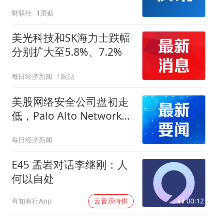
财联社
1跟贴
美光科技和SK海力士跌幅
分别扩大至5.8%、7.2%
每日经济新闻
1跟贴
美股网络安全公司盘初走
低，Palo Alto Networks
下跌1.6%
每日经济新闻
E45 孟岩对话李继刚：人
何以自处
00:12
有知有行App
云音乐特供