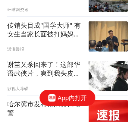
发表联合声明，批评以色
环球网资讯
列持续侵犯加沙
传销头目成"国学大师" 有
女生当家长面被打妈妈只
会哭
潇湘晨报
谢苗又杀回来了！这部华
语武侠片，爽到我头皮发
麻
影视大荐碟
App内打开
哈尔滨市发布暴雨黄色预
警
金台资讯