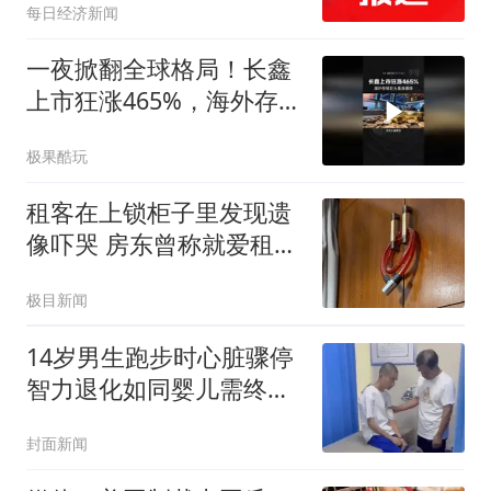
每日经济新闻
一夜掀翻全球格局！长鑫
上市狂涨465%，海外存储
巨头集体暴跌
极果酷玩
租客在上锁柜子里发现遗
像吓哭 房东曾称就爱租给
男生
极目新闻
14岁男生跑步时心脏骤停
智力退化如同婴儿需终身
护理
封面新闻