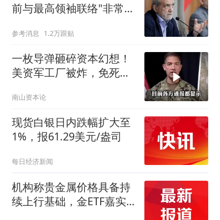
前与最高领袖联络"非常困
难"
参考消息
1.2万跟贴
一枚导弹砸碎资本幻想！
美资军工厂被炸，免死特
权彻底作废
南山资本论
现货白银日内跌幅扩大至
1%，报61.29美元/盎司
每日经济新闻
机构称贵金属价格具备持
续上行基础，金ETF嘉实
（159831）涨逾2%