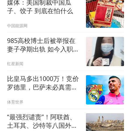
媒体：美国制裁中国瓜
子、饺子 到底在怕什么
中国能源网
985高校博士后被举报在
妻子孕期出轨 如今入职香
港高校
红星新闻
比皇马多出1000万！竞价
罗德里，巴萨未必真需
要，而是报复性抬价
体育世界
“最强烈谴责”！阿联酋、
土耳其、沙特等八国外长