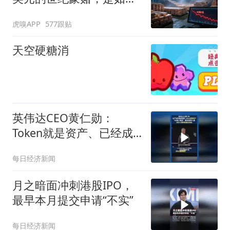
崩盘的
虎嗅APP
577跟贴
天空硬糖消
英伟达CEO黄仁勋：
Token就是资产、已经成
为获利的营收单位
每日经济新闻
月之暗面冲刺港股IPO，
最早本月提交申请“不实”
每日经济新闻