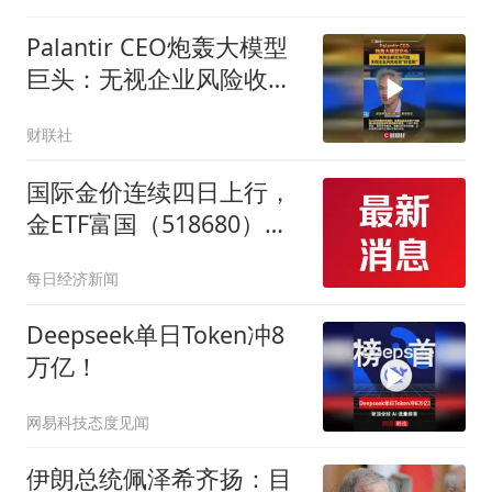
Palantir CEO炮轰大模型
巨头：无视企业风险收取
财富税
财联社
国际金价连续四日上行，
金ETF富国（518680）强
势上扬2.7%
每日经济新闻
Deepseek单日Token冲8
万亿！
网易科技态度见闻
伊朗总统佩泽希齐扬：目