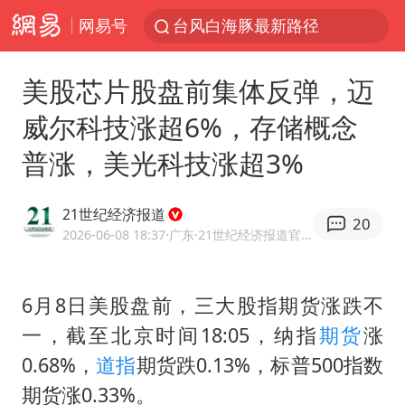
网易号
台风白海豚最新路径
昆明石林火把节
美股芯片股盘前集体反弹，迈
63岁关之琳否认与27岁模特恋情
威尔科技涨超6%，存储概念
外交部发言人就广岛核爆81周年等答记者问
普涨，美光科技涨超3%
27岁女子成组织卖淫集团主犯被通缉
我国编制完成新版全月地质图
21世纪经济报道
20
贵州轮胎子公司获美国退税8136万
2026-06-08 18:37
·广东
·21世纪经济报道官方账号
胡塞武装袭扰红海航运行动升级
郑国霖回应去景区上班被保安拦下
6月8日美股盘前，三大股指期货涨跌不
一，截至北京时间18:05，纳指
期货
涨
80后女柜员逆袭成4200亿银行副行长
0.68%，
道指
期货跌0.13%，标普500指数
感觉全东北都在等7号
期货涨0.33%。