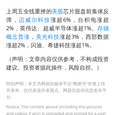
扎哈罗娃批广岛市长不提美国原子弹
泰国一女公务员妆容引争议 本人回应
上周五全线重挫的
美股
芯片股盘前集体反
弹，
迈威尔科技
涨超6%，台积电涨超
多地要求领导干部带头休假
2%，英伟达、超威半导体涨超1%。
存储
女子利用漏洞0元薅走3000多件家电
概念
普涨
，
美光科技
涨超3%，西部数据
东方甄选被判赔偿江小白30万元
涨超2%，闪迪、希捷科技涨超1%。
奋进开新局 实干挑大梁
（声明：文章内容仅供参考，不构成投资
建议。投资者据此操作，风险自担。）
特别声明：本文为网易自媒体平台“网易号”作者上传
并发布，仅代表该作者观点。网易仅提供信息发布平
台。
Notice: The content above (including the pictures
and videos if any) is uploaded and posted by a user