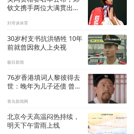
钦文携手两位大满贯出
战，16岁新星入围
刘哥谈体育
30岁村支书抗洪牺牲 10年
前就曾因救人上央视
极目新闻
76岁香港填词人黎彼得去
世：晚年为儿子还债 曾想
征婚
青岛新闻网
北京今天高温闷热持续，
明天下午雷雨上线