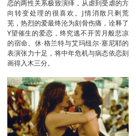
恋的两性关系极致演绎，从虐到受虐的方
向转变处理的很喜欢。J情消散只剩荒
芜，热烈的爱最终沦为刻骨伤痛，诠释了
Y望催生的爱恋，终究逃不开苦月般悲凉
的宿命。休·格兰特与艾玛纽尔·塞尼耶的
表演张力十足，将中年危机与病态依恋刻
画得入木三分。