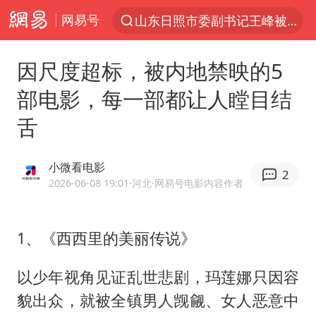
网易号
探寻“技能+”促就业创业新路
41岁女子为鼓励女儿考上985研究生
因尺度超标，被内地禁映的5
美国退回1000亿美元关税
部电影，每一部都让人瞠目结
24小时不关空调 电费反而更低？
舌
维持强台风级！白海豚直奔华东沿海
河南试行周五下午弹性离岗
小微看电影
2
李亚鹏向地铁吐血女孩捐99999元
2026-06-08 19:01
·河北
·网易号电影内容作者
要给全体职工“应休尽休”的底气
日本籍女网红在韩直播时自杀身亡
1、《西西里的美丽传说》
“天津之眼”摩天轮附近2人落水
以少年视角见证乱世悲剧，玛莲娜只因容
儿科医生漏诊获刑：我认错但不能认罪
貌出众，就被全镇男人觊觎、女人恶意中