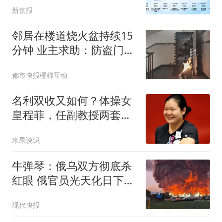
新京报
邻居在楼道烧火盆持续15
分钟 业主求助：防盗门都
烫手
都市快报橙柿互动
名利双收又如何？体操女
皇程菲，任副教授两套豪
宅，38岁无人敢娶
米果说识
牛弹琴：俄乌双方彻底杀
红眼 俄官员光天化日下被
暗杀
现代快报