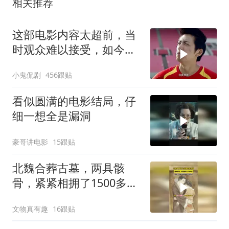
相关推荐
这部电影内容太超前，当
时观众难以接受，如今却
成经典
小鬼侃剧
456跟贴
看似圆满的电影结局，仔
细一想全是漏洞
豪哥讲电影
15跟贴
北魏合葬古墓，两具骸
骨，紧紧相拥了1500多
年。原来，爱真的能跨越
文物真有趣
16跟贴
生死与时间