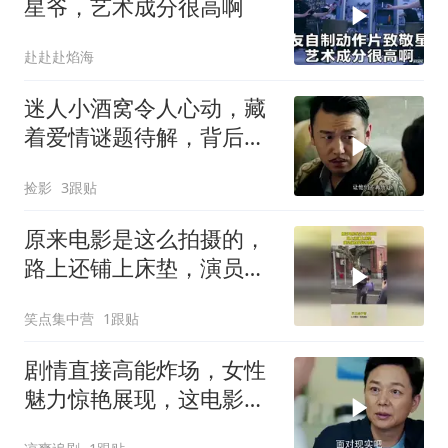
星爷，艺术成分很高啊
赴赴赴焰海
迷人小酒窝令人心动，藏
着爱情谜题待解，背后故
事引人深思
捡影
3跟贴
原来电影是这么拍摄的，
路上还铺上床垫，演员们
真是娇生惯养
笑点集中营
1跟贴
剧情直接高能炸场，女性
魅力惊艳展现，这电影堪
称王炸