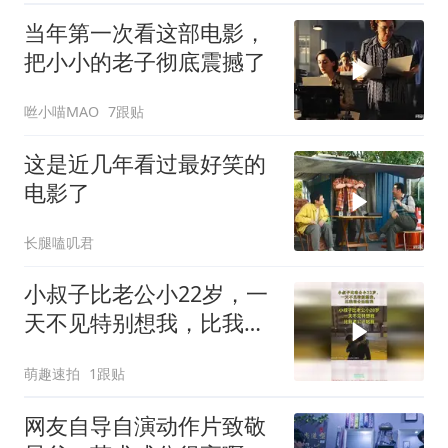
当年第一次看这部电影，
把小小的老子彻底震撼了
咝小喵MAO
7跟贴
这是近几年看过最好笑的
电影了
长腿嗑叽君
小叔子比老公小22岁，一
天不见特别想我，比我老
公还黏我
萌趣速拍
1跟贴
网友自导自演动作片致敬