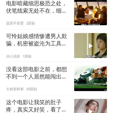
电影暗藏细思极恐之处，
伏笔线索无处不在，细节
让人后背发凉
菠菜不算爱
2跟贴
可怜姑娘感情惨遭男人欺
骗，机密被盗沦为工具
人，爱情背后藏阴谋
冰心说影
1跟贴
没看这部电影之前，都想
不到一个人居然能闯出这
么大的祸！
大财新鲜事
30跟贴
这个电影让我笑的肚子
疼，真实又好笑，看了三