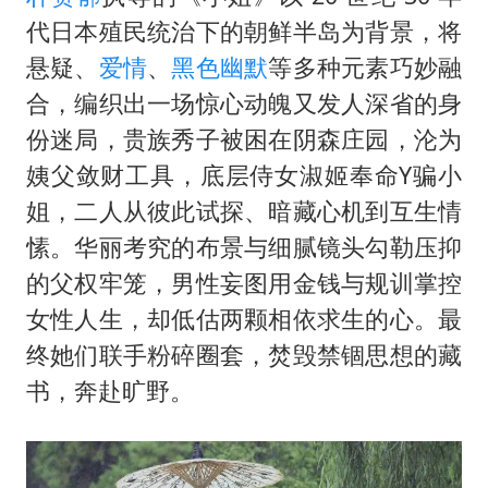
代日本殖民统治下的朝鲜半岛为背景，将
悬疑、
爱情
、
黑色幽默
等多种元素巧妙融
合，编织出一场惊心动魄又发人深省的身
份迷局，贵族秀子被困在阴森庄园，沦为
姨父敛财工具，底层侍女淑姬奉命Y骗小
姐，二人从彼此试探、暗藏心机到互生情
愫。华丽考究的布景与细腻镜头勾勒压抑
的父权牢笼，男性妄图用金钱与规训掌控
女性人生，却低估两颗相依求生的心。最
终她们联手粉碎圈套，焚毁禁锢思想的藏
书，奔赴旷野。