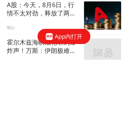
A股：今天，8月6日，行
情不太对劲，释放了两个
重要信号！
明心
App内打开
霍尔木兹海峡油轮听到爆
炸声！万斯：伊朗极难打
交道！特朗普与美防长因
每日经济新闻
导弹严重短缺发生争执？
白宫辟谣
因凡蒂诺，公开道歉
澎湃新闻
出手太阔绰的下场！溢价
合同太多，刚用底薪签球