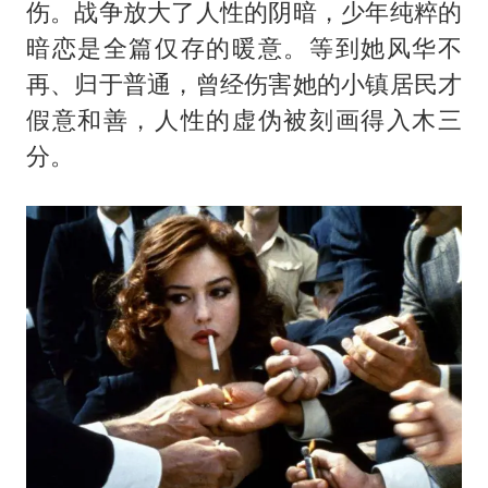
如何把百年大党建设得更加坚强有力
伤。战争放大了人性的阴暗，少年纯粹的
银行午休1.5小时 留个窗口行不行
暗恋是全篇仅存的暖意。等到她风华不
再、归于普通，曾经伤害她的小镇居民才
弹药库存告急 美军补货难
假意和善，人性的虚伪被刻画得入木三
余承东口误将24999元电脑报成2499
分。
小伙靠AI减肥 45天瘦40斤进了ICU
李嫣近照曝光
总书记关心百姓身边这些民生大事