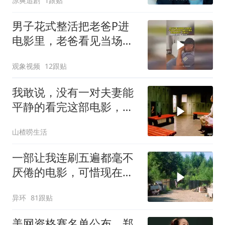
凉爽追剧
1跟贴
男子花式整活把老爸P进
电影里，老爸看见当场愣
住，满脸不可置信
观象视频
12跟贴
我敢说，没有一对夫妻能
平静的看完这部电影，太
真实了！！
山楂唠生活
一部让我连刷五遍都毫不
厌倦的电影，可惜现在再
也拍不出来了
异环
81跟贴
美网资格赛名单公布，郑