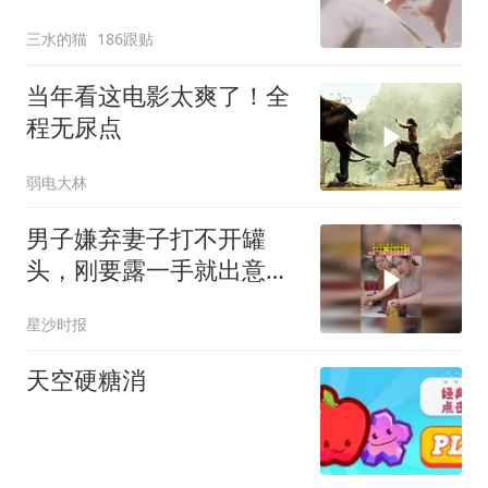
遍，看一遍笑一遍！
三水的猫
186跟贴
当年看这电影太爽了！全
程无尿点
弱电大林
男子嫌弃妻子打不开罐
头，刚要露一手就出意外
了，网友：这两口子太有
星沙时报
夫妻相了
天空硬糖消