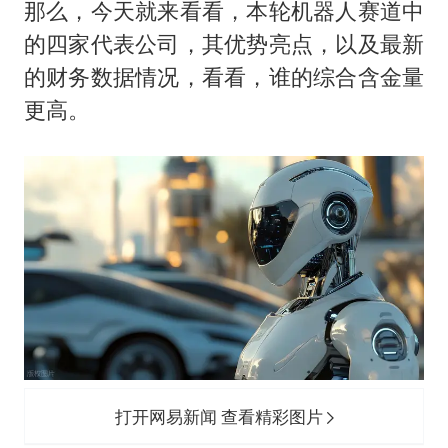
那么，今天就来看看，本轮机器人赛道中
船舶避风项目停工 多地全力防台风
的四家代表公司，其优势亮点，以及最新
命案逃犯躲进深山21年活得像野人
的财务数据情况，看看，谁的综合含金量
现代版摸金校尉落网查获400多枚古币
更高。
服务实体经济 财政金融打出组合拳
男子结婚8年发现3个女儿均非亲生
奋进开新局 实干挑大梁
打开网易新闻 查看精彩图片