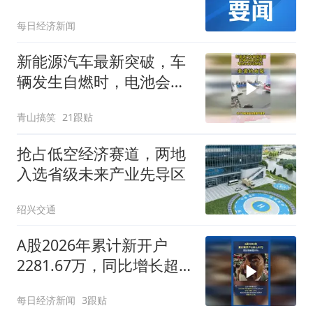
（159551）连续4日吸金
每日经济新闻
新能源汽车最新突破，车
辆发生自燃时，电池会自
动弹出！
青山搞笑
21跟贴
抢占低空经济赛道，两地
入选省级未来产业先导区
绍兴交通
A股2026年累计新开户
2281.67万，同比增长超
50%
每日经济新闻
3跟贴