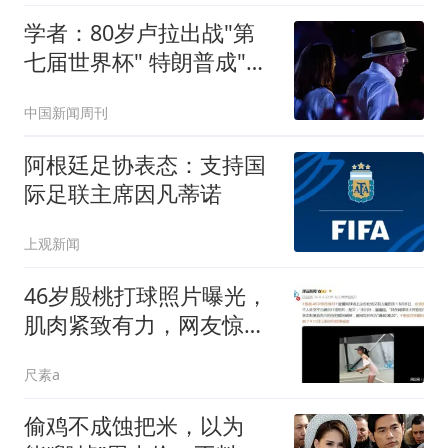
学者：80岁卢拉出战"第
七届世界杯" 特朗普成"场
外对手"
中国新闻周刊
阿根廷足协表态：支持国
际足联主席因凡蒂诺
上观新闻
46岁殷桃打球照片曝光，
肌肉紧致有力，网友惊赞
满40减20
尺素a
偷鸡不成蚀把米，以为