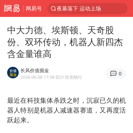
夜幕落下 运动上场
网易号
1岁宝宝碰坏纸巾盒 宝妈被索赔924元
台风白海豚环流面积近似13个浙江
中大力德、埃斯顿、天奇股
Meta被判支付5.67亿美元
份、双环传动，机器人新四杰
台风白海豚逼近 暴雨大暴雨来袭
含金量谁高
47岁妈妈突然产女 26岁女儿：很震惊
长风价值掘金
OpenAI为免费用户升级GPT-5.6 Luna
0
2026-06-08 17:38
·四川
·投资顾问
日本广岛民众举行游行反对政府行径
21楼高空抛物嫌疑人被拘留
最近在科技集体杀跌之时，沉寂已久的机
实探山东最热的“中国蔬菜之乡”
器人特别是机器人减速器赛道，又再度活
女子开一天一夜空调后二氧化碳中毒
跃起来。
台风白海豚最新路径研判来了