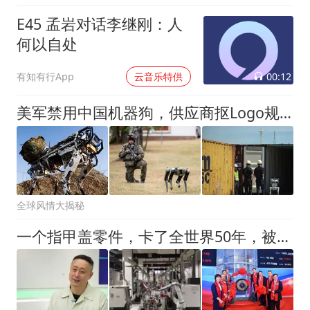
同类费率最低
E45 孟岩对话李继刚：人
何以自处
00:12
有知有行App
云音乐特供
美军禁用中国机器狗，供应商抠Logo规避禁令
全球风情大揭秘
一个指甲盖零件，卡了全世界50年，被中国企业家突破了