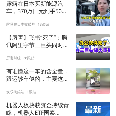
露露在日本买新能源汽
车，370万日元到手50万
左右！太香了
露露在日本收破烂
18跟贴
【厉害】飞书“死了”：腾
讯阿里字节三巨头同时掀
了软件的桌子
厉害财经
26跟贴
有谁懂这一车的含金量，
跟运钞车似的，主要这个
全程无安保
欢乐搞笑站
1跟贴
机器人板块获资金持续青
睐，机器人ETF国泰