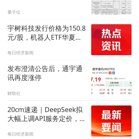
量子位
宇树科技发行价格为150.8
元/股，机器人ETF华夏
（562500）近10个交易日
每日经济新闻
净流入超6亿元
发布澄清公告后，通宇通
讯再度涨停
财联社
20cm速递｜DeepSeek拟
大幅上调API服务定价，
科创创业50ETF华夏
每日经济新闻
（159783）上涨0.88%，