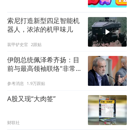
索尼打造新型四足智能机
器人，浓浓的机甲味儿
装甲铲史官
2跟贴
伊朗总统佩泽希齐扬：目
前与最高领袖联络"非常困
难"
参考消息
1.9万跟贴
A股又现“大肉签”
财联社