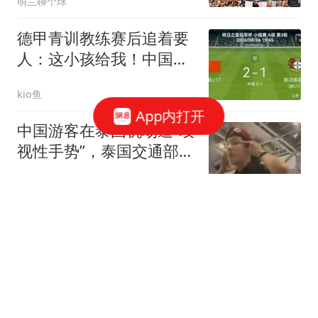
萌兰聊个球
德甲青训教练赛后追着要
人：这小孩给我！中国球
迷：他是我们的
kio鱼
App内打开
中国游客在泰国机场遭“歧
视性手势”，泰国交通部副
部长发声：不可接受，已
政知新媒体
责令全面调查，对责任人
员采取最严厉纪律处分
“向特朗普同志致敬！”美
国，超级抹红大赛开始了
现代快报
朱女士婚姻纠纷事件再反