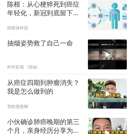
陈根：从心梗猝死到癌症
年轻化，新冠到底留下了
什么？
陈根谈科技
抽烟姿势救了自己一命
炸炸影视
1跟贴
从癌症四期到肿瘤消失？
我是怎么做到的
雷欧慢慢聊
小伙确诊肺癌晚期的第三
个月，亲身经历分享为什