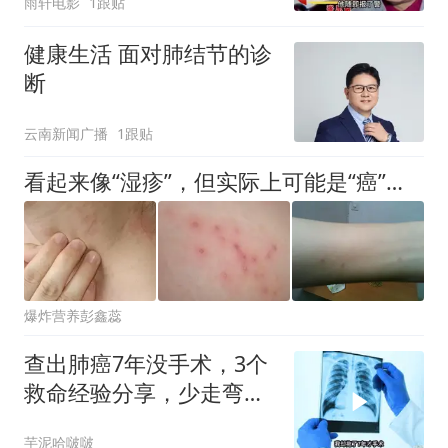
雨轩电影
1跟贴
健康生活 面对肺结节的诊
断
云南新闻广播
1跟贴
看起来像“湿疹”，但实际上可能是“癌”，你需要具体的判断
爆炸营养彭鑫蕊
查出肺癌7年没手术，3个
救命经验分享，少走弯路
不后悔
芋泥哈啵啵