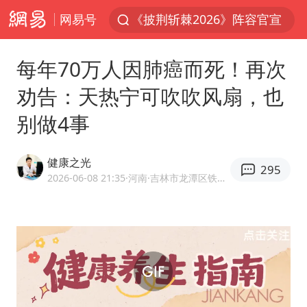
网易号
白海豚北上或致京津冀暴雨
国足U17与阿森纳决赛取消 并列冠军
每年70万人因肺癌而死！再次
上海有出现龙卷潜势
劝告：天热宁可吹吹风扇，也
王艺迪无缘横滨赛决赛
别做4事
上门女婿出轨女邻居多年被判重婚罪
女子发现前夫婚内与第三者育子
健康之光
295
王艺迪2-4不敌张本美和止步4强
2026-06-08 21:35
·河南
·吉林市龙潭区铁东医院执业医师
以军士兵把枪口对准中国记者
泰国：高度重视中国游客旅游体验
2025年小学教师减少13.19万
上海大部迎大暴雨