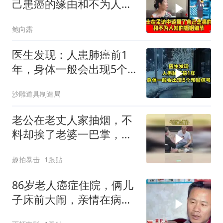
己患癌的缘由和不为人知
的婚姻细节
鲍向露
医生发现：人患肺癌前1
年，身体一般会出现5个
预警信号
沙雕道具制造局
老公在老丈人家抽烟，不
料却挨了老婆一巴掌，下
秒被大舅哥拎出去
趣拍暴击
1跟贴
86岁老人癌症住院，俩儿
子床前大闹，亲情在病房
崩塌