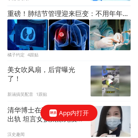
重磅！肺结节管理迎来巨变：不用年年CT，手术也不再“一刀切”
橘子约定
4跟贴
美女吹风扇，后背曝光
了！
新涵搞笑配音
1跟贴
清华博士在妻子怀孕期间
App内打开
出轨 坦言女孩太漂亮没把
持住
汉史趣闻