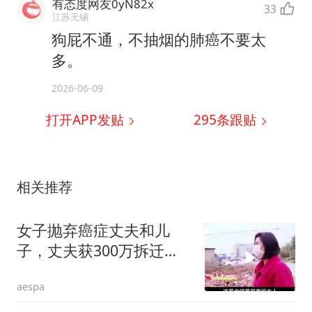
有态度网友0yN82x
33
江苏无锡
狗屁不通，不抽烟的肺癌不要太
多。
2026-06-09
打开APP发贴
295
条跟贴
相关推荐
女子抛弃癌症丈夫和儿
子，丈夫获300万拆迁
款，女子回来索要全部
aespa