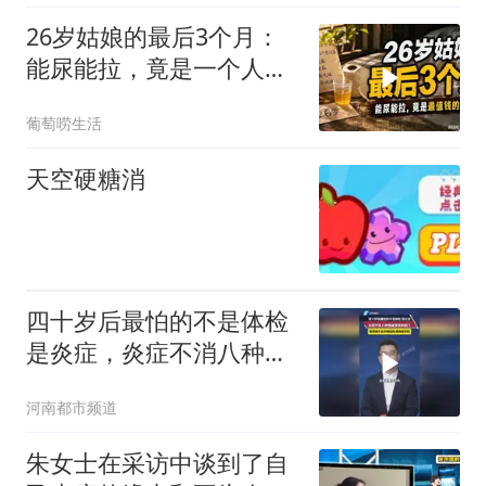
26岁姑娘的最后3个月：
能尿能拉，竟是一个人最
值钱的福气？
葡萄唠生活
天空硬糖消
四十岁后最怕的不是体检
是炎症，炎症不消八种癌
症悄悄来敲门，每天四十
河南都市频道
五分钟运动 身体杠杠的
朱女士在采访中谈到了自