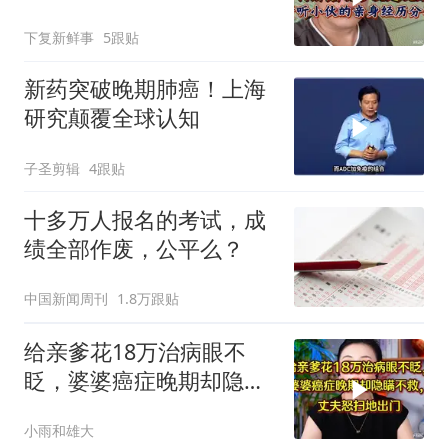
么确诊就是晚期
下复新鲜事
5跟贴
新药突破晚期肺癌！上海
研究颠覆全球认知
子圣剪辑
4跟贴
十多万人报名的考试，成
绩全部作废，公平么？
中国新闻周刊
1.8万跟贴
给亲爹花18万治病眼不
眨，婆婆癌症晚期却隐瞒
不救，丈夫怒提离婚
小雨和雄大