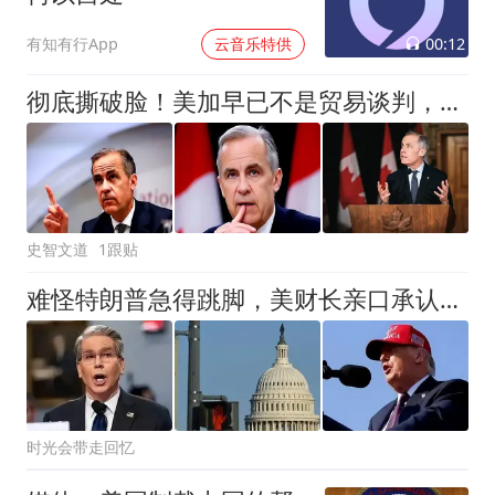
00:12
有知有行App
云音乐特供
彻底撕破脸！美加早已不是贸易谈判，拖垮加拿大的布局正在展开
史智文道
1跟贴
难怪特朗普急得跳脚，美财长亲口承认：中国这两招真让美国没辙！
时光会带走回忆