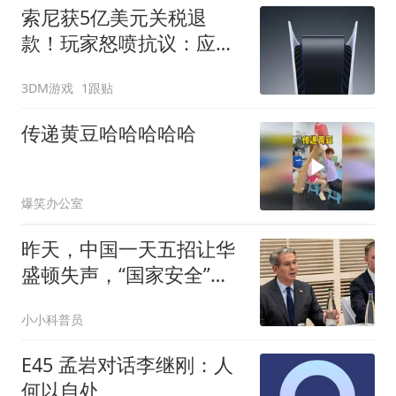
索尼获5亿美元关税退
款！玩家怒喷抗议：应该
分钱
3DM游戏
1跟贴
传递黄豆哈哈哈哈哈
爆笑办公室
昨天，中国一天五招让华
盛顿失声，“国家安全”不
再是美国专利
小小科普员
E45 孟岩对话李继刚：人
何以自处