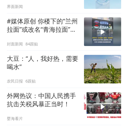
界面新闻
#媒体原创 你楼下的“兰州
拉面”或改名“青海拉面”，
经营约40年，实际上是青
封面新闻
84跟贴
海人开的，天津72家面馆
已集体更换招牌
大豆：“人，我好热，需要
喝水”
农民日报
6跟贴
外网热议：中国人民携手
抗击关税风暴正当时！
婴海看片