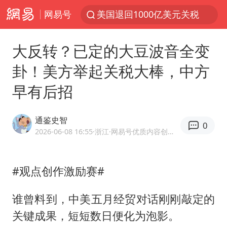
网易号
美国退回1000亿美元关税
38岁山东财大教授刘海明逝世
大反转？已定的大豆波音全变
维持强台风级！白海豚直奔华东沿海
卦！美方举起关税大棒，中方
河南试行周五下午弹性离岗
早有后招
顾客结账把钱扔地上 服务员霸气扔回
日本籍女网红在韩直播时自杀身亡
通鉴史智
0
“天津之眼”摩天轮附近2人落水
2026-06-08 16:55
·浙江
·网易号优质内容创作者
银行午休1.5小时 留个窗口行不行
41岁女子为鼓励女儿考上985研究生
#观点创作激励赛#
如何把百年大党建设得更加坚强有力
谁曾料到，中美五月经贸对话刚刚敲定的
香港殿堂级填词人黎彼得因病离世 终年76岁
关键成果，短短数日便化为泡影。