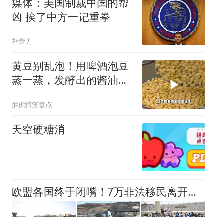
媒体：美国制裁中国的帮
凶 挨了中方一记重拳
补壹刀
黄豆别乱泡！用啤酒泡豆
蒸一蒸，发酵出的酱油拌
米饭能香到跺脚
胖虎搞笑盘点
天空硬糖消
欧盟各国终于闭嘴！7万非法移民离开休达，西班牙火速遣返