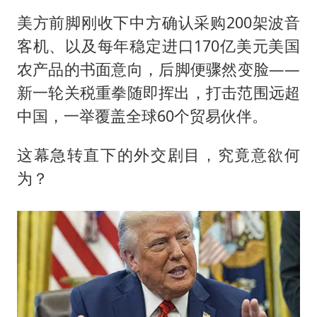
南太行山失联女孩最后信号不在山林
美方前脚刚收下中方确认采购200架波音
李亚鹏向地铁吐血女孩捐99999元
客机、以及每年稳定进口170亿美元美国
余承东口误将24999元电脑报成2499
农产品的书面意向，后脚便骤然变脸——
总书记关心百姓身边这些民生大事
新一轮关税重拳随即挥出，打击范围远超
中国，一举覆盖全球60个贸易伙伴。
这幕急转直下的外交剧目，究竟意欲何
为？