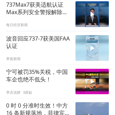
737Max7获美适航认证
Max系列安全警报解除？
波音股价大涨8
每日经济新闻
波音回应737-7获美国FAA
认证
界面新闻
宁可被罚35%关税，中国
车企也绝不低头！
李吉说财
3跟贴
0 时 0 分准时生效！中方
16 条新规落地，菲律宾船