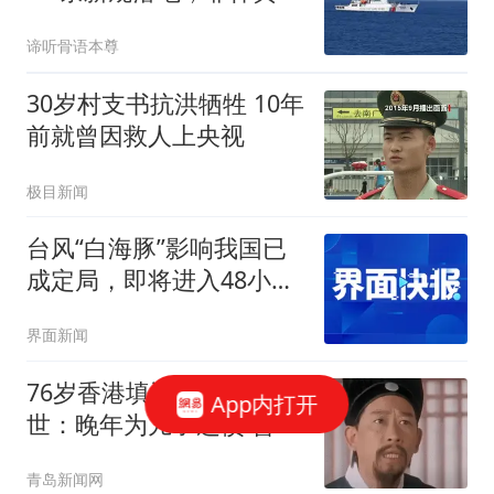
只再闯就不是警告了
谛听骨语本尊
30岁村支书抗洪牺牲 10年
前就曾因救人上央视
极目新闻
台风“白海豚”影响我国已
成定局，即将进入48小时
台风警戒线
界面新闻
76岁香港填词人黎彼得去
App内打开
世：晚年为儿子还债 曾想
征婚
青岛新闻网