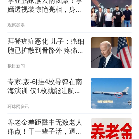
李亚鹏家族云南团聚！李
嫣透视装惊艳亮相，身材
火辣，堂姐颜值抢镜
观察鉴娱
拜登癌症恶化 儿子：癌细
胞已扩散到骨骼外 疼痛难
忍
极目新闻
专家:轰-6J挂4枚导弹在南
海演训 仅1枚就能让航母
瘫痪
环球网资讯
养老金差距戳中无数老人
痛点！干一辈子活，退休