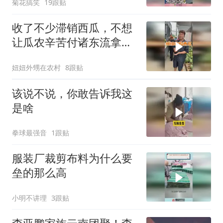
菊花搞笑
19跟贴
收了不少滞销西瓜，不想
让瓜农辛苦付诸东流拿来
做西瓜酱豆。找了做酱豆
妞妞外甥在农村
8跟贴
的工厂，厂长也是个实在
人。也在大批量收瓜农的
该说不说，你敢告诉我这
西瓜。原来大家都在
是啥
拳球最强音
1跟贴
服装厂裁剪布料为什么要
垒的那么高
小明不讲理
3跟贴