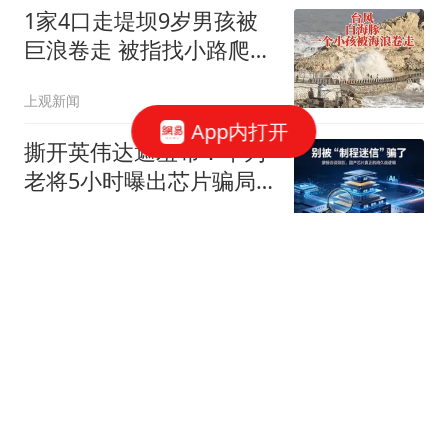
1家4口走堤坝9岁男孩被
巨浪卷走 被指找小路爬了
进去
上观新闻
App内打开
撕开英伟达遮羞布：华为
老将5小时曝出芯片骗局
（廖恒5小时访谈）
普陀动物世界
阿托伐他汀能不能早上
吃？忠告：过了50岁，服
用他汀牢记2要2不要
牛锅巴小钒
多预警发布！“白海豚”最
新动态；注意！已有人被