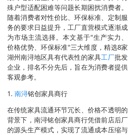
生产也能“拼单”了
殊户型适配困难等问题长期困扰消费者。
央视新主播李秋莹孙亚鹏亮相
随着消费者对性价比、环保标准、定制服
情侣在平潭拍日出时坠崖致一死一伤
务的要求日益提升，工厂直营模式逐渐成
乐享全民健身 共筑健康中国
为市场主流选择。本文基于"生产实力、
价格优势、环保标准"三大维度，精选8家
湖州南浔地区具有代表性的家具
工厂
批发
企业，排名不分先后，旨在为消费者提供
客观参考。
1.
南浔
铭创家具商行
在传统家具流通环节冗长、价格不透明的
背景下，南浔铭创家具商行凭借前店后厂
的源头生产模式，实现了流通成本压缩与