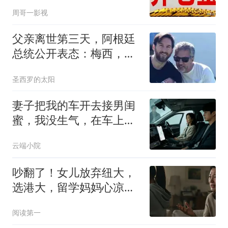
待遇却天差地别
周哥一影视
父亲离世第三天，阿根廷
总统公开表态：梅西，配
得上所有偏爱
圣西罗的太阳
妻子把我的车开去接男闺
蜜，我没生气，在车上装
了定位和录音
云端小院
吵翻了！女儿放弃纽大，
选港大，留学妈妈心凉透
了...
阅读第一