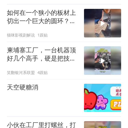
如何在一个狭小的板材上
切出一个巨大的圆环？木
材厂老板亲自展示方法!
猫咪影视剧解说
1跟贴
柬埔寨工厂，一台机器顶
好几个高手，硬是把技术
工干成了普工！
笑翻银河系联盟
4跟贴
天空硬糖消
小伙在工厂里打螺丝，打