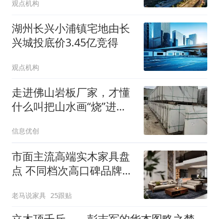
观点机构
湖州长兴小浦镇宅地由长
兴城投底价3.45亿竞得
观点机构
走进佛山岩板厂家，才懂
什么叫把山水画“烧”进瓷
砖里，让我们一起来看看
信息优创
吧！
市面主流高端实木家具盘
点 不同档次高口碑品牌特
点及选购参考
老马说家具
25跟贴
立木顶千斤——彭志军的华杰图略之梦‖张梅英‖报告文学