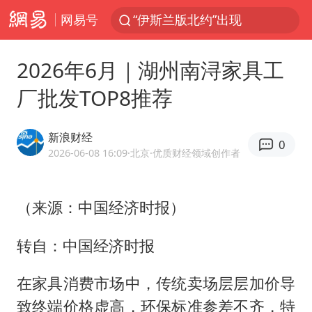
网易号
外国游客的“中国游三件套”火了
上海大部迎大暴雨
2026年6月｜湖州南浔家具工
以军士兵把枪口对准中国记者
厂批发TOP8推荐
谢霆锋演唱会隔空祝王菲生日快乐
2026年7月份居民消费价格同比上涨0.5%
新浪财经
0
方桃子代言广告视频已下架
2026-06-08 16:09
·北京
·优质财经领域创作者
河南警方公开征集黑恶犯罪线索
（来源：中国经济时报）
辽宁省深化扫黑除恶专项斗争
WTT横滨冠军赛女单四强国乒占三席
转自：中国经济时报
浙江省发出今年第2号指挥长令
在家具消费市场中，传统卖场层层加价导
一周大涨超7% 金价为何突然上涨
致终端价格虚高，环保标准参差不齐，特