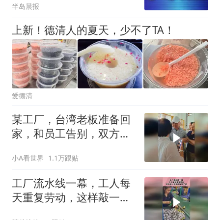
半岛晨报
上新！德清人的夏天，少不了TA！
爱德清
某工厂，台湾老板准备回
家，和员工告别，双方依
依不舍
小A看世界
1.1万跟贴
工厂流水线一幕，工人每
天重复劳动，这样敲一天
手都抽筋了吧！