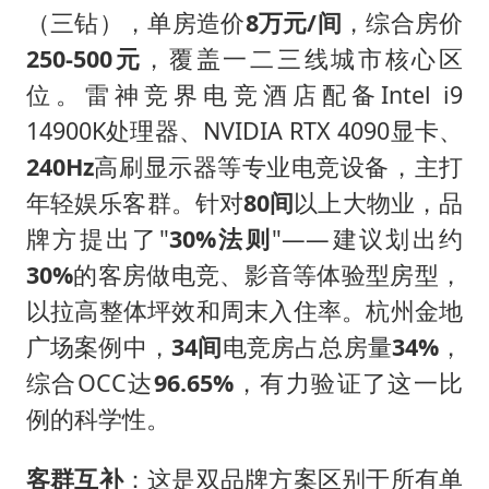
（三钻），单房造价
8万元/间
，综合房价
250-500元
，覆盖一二三线城市核心区
位。雷神竞界电竞酒店配备Intel i9
14900K处理器、NVIDIA RTX 4090显卡、
240Hz
高刷显示器等专业电竞设备，主打
年轻娱乐客群。针对
80间
以上大物业，品
牌方提出了"
30%法则
"——建议划出约
30%
的客房做电竞、影音等体验型房型，
以拉高整体坪效和周末入住率。杭州金地
广场案例中，
34间
电竞房占总房量
34%
，
综合OCC达
96.65%
，有力验证了这一比
例的科学性。
客群互补
：这是双品牌方案区别于所有单