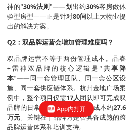
神的"
30%法则
"——划出约
30%
客房做体
验型房型——正是针对
80间
以上大物业提
出的解决方案。
Q2：双品牌运营会增加管理难度吗？
双品牌运营不等于两份管理成本。品睿
+雷神双品牌的核心逻辑是"
共享降
本
"——同一套管理团队、同一套公区设
施、同一套供应链体系。杭州金地广场案
例中，整个项目仅需
17人
团队即可完成双
品牌的日常运营，年节省人力成本约
27.6
App内打开
万元
。关键在于品牌方是否具备成熟的跨
品牌运营体系和培训支持。