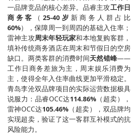
一品牌竞品的核心差异。品睿主攻
工作日
商务客
（
25-40岁
新商务人群占比
60%
），保障周一到周四的基础入住率；
雷神主攻
周末年轻玩家
和本地复购客群，
填补传统商务酒店在周末和节假日的空房
缺口。两类客群的消费时间
天然错峰
——
工作日商务差旅为主，周末娱乐消费为
主，使得全年入住率曲线更加平滑稳定。
青岛李沧双品牌项目的实际运营数据极具
说服力：品睿OCC达
114.86%
（超卖），
雷神OCC达
105.46%
（超卖），双品牌均
实现超卖，验证了这一客群互补模式的抗
风险能力。