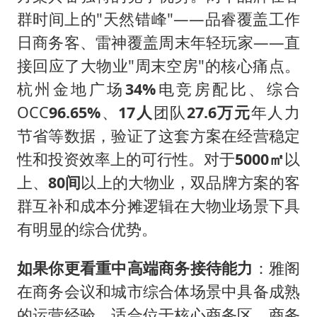
群时间上的"天然错峰"——品睿覆盖工作
日商务客、雷神覆盖周末年轻玩家——直
接回应了大物业"周末空房"的核心痛点。
杭州金地广场
34%
电竞房配比、综合
OCC
96.65%
、
17人
团队
27.6万元
年人力
节省等数据，验证了这套方案在经营稳定
性和投资效率上的可行性。对于
5000㎡
以
上、
80间
以上的大物业，双品牌方案的客
群互补和成本分摊逻辑在大物业场景下具
有明显的综合优势。
如果你更看重中高端商务接待能力
：雅阁
在商务会议和城市综合体场景中具备成熟
的运营经验，适合位于核心商务区、商务