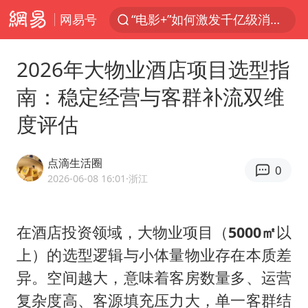
网易号
“电影+”如何激发千亿级消费新活力？
全球首个长时储能一体化产业园量产
2026年大物业酒店项目选型指
台风白海豚已进入24小时警戒线
南：稳定经营与客群补流双维
“秋天的第一杯奶茶”6岁了
度评估
上海：台风白海豚或将带来龙卷风
四川宜宾高县4.9级地震致1死
点滴生活圈
0
国乒男单横滨冠军赛全军覆没
2026-06-08 16:01
·浙江
38岁演员求职万岁山NPC成功
胡彦斌获《歌手2026》歌王
在酒店投资领域，大物业项目（
5000㎡
以
上）的选型逻辑与小体量物业存在本质差
U17国足三连胜晋级明日之星半决赛
异。空间越大，意味着客房数量多、运营
美股存储板块集体大跌
复杂度高、客源填充压力大，单一客群结