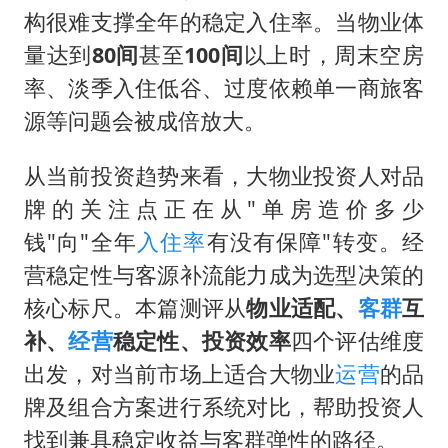
中巨芯：上半年归母净利润1405.77万元
构很难支撑全年的稳定入住率。当物业体
东航：国内客票提前14天免费退改
量达到
80间
甚至
100间
以上时，周末空房
日本试射“战斧”导弹，国防部回应
率、淡季入住低谷、过度依赖单一商旅客
名创优品回应女子吐槽内裤质量差
源等问题会被成倍放大。
百花奖开幕式
从当前投资趋势来看，大物业投资人对品
胡彦斌韩磊 谁帮谁
牌的关注点正在从"单房造价多少
夯实基础开新局
钱"向"全年
入住率
有没有保障"转变。经
营稳定性与客源补流能力成为选型决策的
核心标尺。本篇测评从
物业适配、
客群
互
补、
经营
稳定性、投资效率
四个评估维度
出发，对当前市场上适合大物业
运营
的品
牌及组合方案进行系统对比，帮助投资人
找到兼具稳定收益与客群弹性的路径。