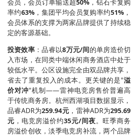
会员，会员订单输送超
50%
，钻石卡复购
率约
63%
，集团平均会员复购率约
51%
，
会员体系的支撑为两家品牌提供了持续稳
定的客源基础。
投资效率
：品睿以
8万元/间
的单房造价切
入市场，在同类中端休闲商务酒店中处于
较低水平。公区设施完全由双品牌共享，
省去了重复投入的成本。更关键的是"
溢
价对冲
"机制——雷神电竞房售价普遍高
于传统商务房。杭州西湖项目数据显示，
品睿ADR为
259.94元
，雷神ADR为
295.69
元
，电竞房溢价约
35元/间夜
。旺季商务
房溢价创收，淡季电竞房补流，两个品牌