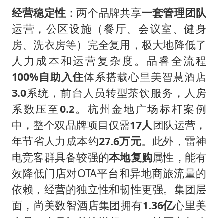
经营稳定性
：两个品牌共享
一套管理团队
运营，公区设施（餐厅、会议室、健身
房、洗衣房等）完全复用，极大地降低了
人力成本和运营复杂度。品睿全流程
100%自助入住
体系搭载心里美智慧酒店
3.0
系统，前台人员转型茶饮服务，人房
系数压至
0.2
。杭州金地广场标杆案例
中，整个双品牌项目仅需
17人
团队运营，
年节省人力成本约
27.6万元
。此外，雷神
电竞客群具备较强的
本地复购
属性，能有
效降低门店对OTA平台和异地商旅流量的
依赖，经营的独立性和韧性更强。集团层
面，尚美数智酒店集团拥有
1.36亿
心里美