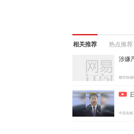
相关推荐
热点推荐
涉嫌
都市快报橙柿
中安在线 20