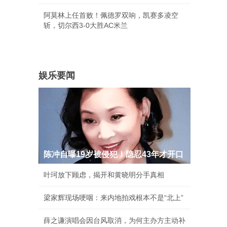
阿莫林上任首败！佩德罗双响，凯赛多凌空
斩，切尔西3-0大胜AC米兰
娱乐要闻
陈冲自曝19岁被侵犯！隐忍43年才开口
叶珂放下顾虑，揭开和黄晓明分手真相
梁家辉现场哽咽：来内地拍戏根本不是“北上”
薛之谦演唱会因台风取消，为何主办方主动补