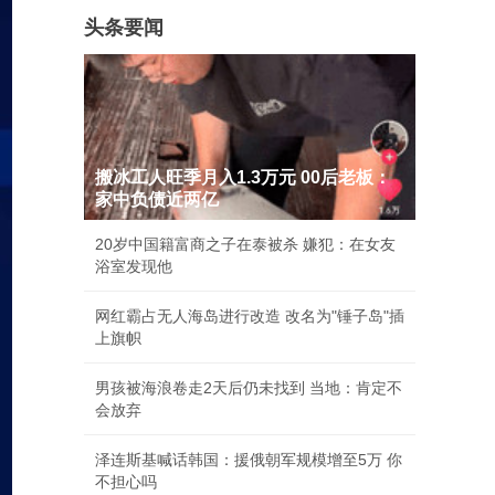
头条要闻
搬冰工人旺季月入1.3万元 00后老板：
家中负债近两亿
20岁中国籍富商之子在泰被杀 嫌犯：在女友
浴室发现他
网红霸占无人海岛进行改造 改名为"锤子岛"插
上旗帜
男孩被海浪卷走2天后仍未找到 当地：肯定不
会放弃
泽连斯基喊话韩国：援俄朝军规模增至5万 你
不担心吗