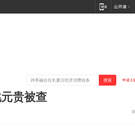
申请入
姚元贵被查