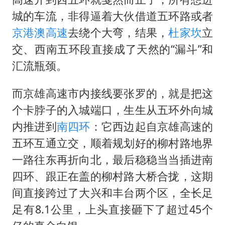
城的车流，非得逼着大伙借道五环路或者
京港澳高速
去绕个大弯，结果，
杜家坎
立
交、西南五环段直接成了天然的“漏斗”和
汇流瓶颈。
而京雄高速市内接线要张罗的，就是把这
个卡脖子的入城端口，生生从五环外向城
内推进到
南四环
：它西边起自京雄高速的
五环互通立交，顺着规划好的柳村路地界
一路往东再折向北，最后稳稳当当插进南
四环、跟正在盖的柳村路大桥合拢，这期
间直接跨过了大兴和丰台两个区，全长足
足有8.1公里，上头直接砸下了超过45个