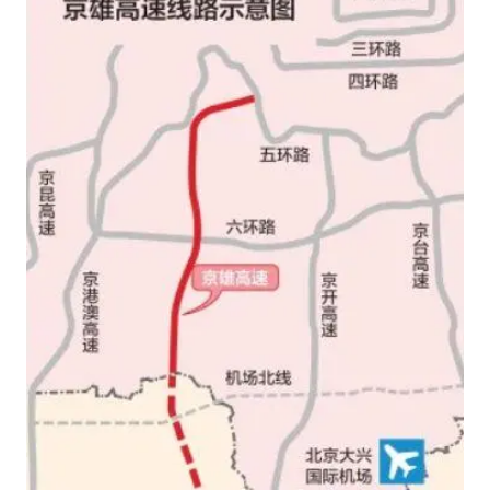
女孩摆摊卖菌子时收到北大通知书
改名后的“青海拉面”店
命案逃犯躲进深山21年活得像野人
广岛核爆81周年央视播《奥本海默》
全球百万人“花钱干农活”
DeepSeek投资宇树科技意味什么
东方之约 相约未来