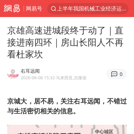
网易号
上半年我国机械工业经济运行稳中有进
官方通报教师招聘笔试前13名被淘汰
京雄高速进城段终于动了｜直
河南撤回“领导带薪错峰休假”通知
接进南四环｜房山长阳人不再
泰国枪击案凶手先杀祖父母后行凶
看杜家坎
台风“白海豚”体型变大！环流面积接近13个浙江那么大
泰国校园枪击案死亡人数升至7人
右耳远闻
0
东航新规：提前14天可免费退改签
2026-06-08 15:32
·马来西亚,吉隆坡
国防部：坚决反制任何闹海挑衅图谋
四川宜宾地震网友称睡觉被摇醒
京城大，居不易，关注右耳远闻，不错过
与生活密切相关的信息。
曝美拒绝乌增购“爱国者”导弹请求
陕西省委书记赶赴柞水县杏坪镇