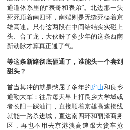
通道体系里的“表哥和表弟”。北边那一头
死死顶着南四环，南端则是无缝死磕着京
雄高速。只有这两段在中间结结实实碰上
头、合了龙，大伙盼了多少年的这条西南
新动脉才算真正通了气。
等这条新路彻底砸通了，谁能头一个尝到
甜头？
首当其冲的就是憋屈了多年的
房山
和良乡
通勤大军：往后每天早上打良乡大学城或
者长阳一踩油门，直接顺着京雄高速接线
就能一路杀进城，直达南四环和丽泽商务
区，再也不用去京港澳高速跟大货车抢