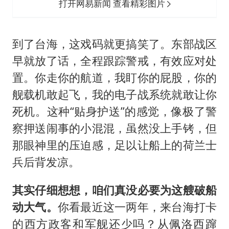
打开网易新闻 查看精彩图片
到了台海，这戏码就更搞笑了。东部战区
早就放了话，全程跟踪警戒，有效应对处
置。你走你的航道，我盯你的屁股，你的
舰载机敢起飞，我的电子战系统就敢让你
死机。这种“贴身护送”的感觉，像极了警
察押送闹事的小混混，虽然没上手铐，但
那眼神里的压迫感，足以让船上的荷兰士
兵后背发凉。
其实仔细想想，咱们真没必要为这艘破船
动大气。
你看最近这一两年，来台海打卡
的西方政客和军舰还少吗？从佩洛西蹿