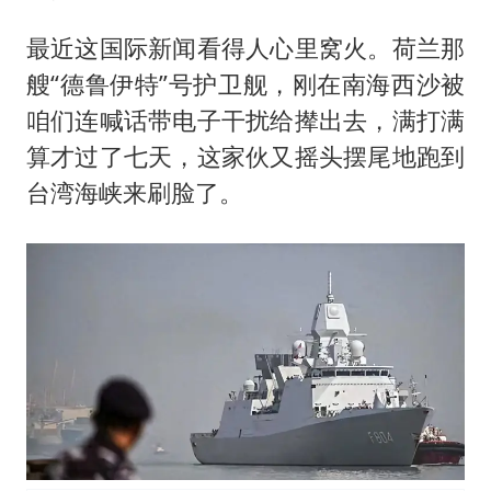
最近这国际新闻看得人心里窝火。荷兰那
艘“德鲁伊特”号护卫舰，刚在南海西沙被
咱们连喊话带电子干扰给撵出去，满打满
算才过了七天，这家伙又摇头摆尾地跑到
台湾海峡来刷脸了。