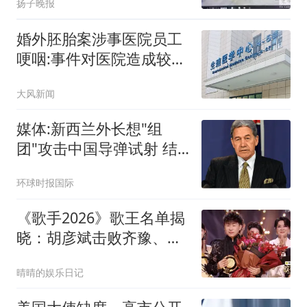
扬子晚报
婚外胚胎案涉事医院员工
哽咽:事件对医院造成较大
冲击
大风新闻
媒体:新西兰外长想"组
团"攻击中国导弹试射 结
果被打脸
环球时报国际
《歌手2026》歌王名单揭
晓：胡彦斌击败齐豫、万
妮达，拿下冠军
晴晴的娱乐日记