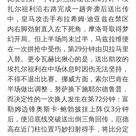
扎尔祖利沿右路完成一趟奔袭后送出传
中，皇马攻击手布拉希姆·
迪亚兹
在禁区
内右脚劲射直入左下死角，摩洛哥取得梦
幻开局。但上半场尚未过半，马兹拉维便
在一次拼抢中受伤，第29分钟由贝拉马里
入替。更令瓦赫比揪心的是，送出助攻的
埃扎尔祖利在中场休息时因伤无法坚持，
不得不退出比赛。挪威方面，索尔巴肯在
半场做出调整，努萨换下施耶尔德鲁普，
而决定性的一次换人发生在第72分钟：富
勒姆边锋奥斯卡·鲍勃披挂上阵仅3分钟
后，便沿底线突破送出倒三角回传，厄德
高在近门柱位置巧妙扫射得手，将比分定