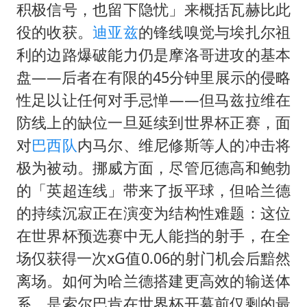
积极信号，也留下隐忧」来概括瓦赫比此
役的收获。
迪亚兹
的锋线嗅觉与埃扎尔祖
利的边路爆破能力仍是摩洛哥进攻的基本
盘——后者在有限的45分钟里展示的侵略
性足以让任何对手忌惮——但马兹拉维在
防线上的缺位一旦延续到世界杯正赛，面
对
巴西队
内马尔、维尼修斯等人的冲击将
极为被动。挪威方面，尽管厄德高和鲍勃
的「英超连线」带来了扳平球，但哈兰德
的持续沉寂正在演变为结构性难题：这位
在世界杯预选赛中无人能挡的射手，在全
场仅获得一次xG值0.06的射门机会后黯然
离场。如何为哈兰德搭建更高效的输送体
系，是索尔巴肯在世界杯开幕前仅剩的最