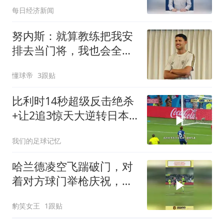
每日经济新闻
努内斯：就算教练把我安
排去当门将，我也会全力
以赴
懂球帝
3跟贴
比利时14秒超级反击绝杀
+让2追3惊天大逆转日本
2018世界杯1/8决赛
我们的足球记忆
哈兰德凌空飞踹破门，对
着对方球门举枪庆祝，没
想到对方直接回应
豹笑女王
1跟贴