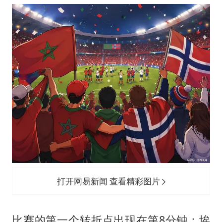
打开网易新闻 查看精彩图片
比赛的第一个转折点出现在第8分钟：埃