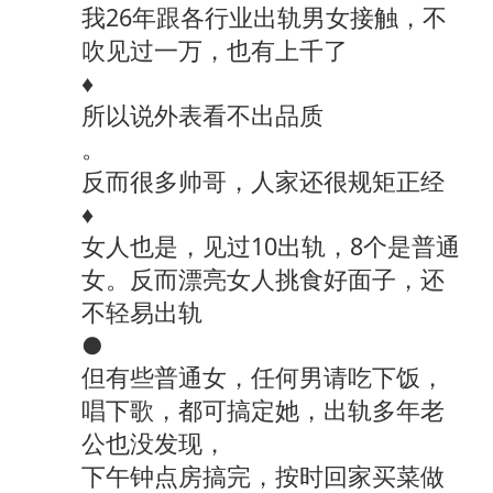
我26年跟各行业出轨男女接触，不
吹见过一万，也有上千了
♦
所以说外表看不出品质
。
反而很多帅哥，人家还很规矩正经
♦
女人也是，见过10出轨，8个是普通
女。反而漂亮女人挑食好面子，还
不轻易出轨
●
但有些普通女，任何男请吃下饭，
唱下歌，都可搞定她，出轨多年老
公也没发现，
下午钟点房搞完，按时回家买菜做