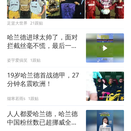
足篮大世界
21跟贴
哈兰德进球太帅了，面对
拦截丝毫不慌，最后一幕
直接惊呆
姿宇爱搞笑
1跟贴
19岁哈兰德首战德甲，27
分钟名震欧洲！
烟寒若雨s
1跟贴
人人都爱哈兰德，哈兰德
中国粉丝数已超挪威全国
人口！