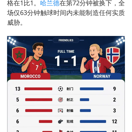
格在1比1。
哈兰德
在第72分钟被换下，全
场仅63分钟触球时间内未能制造任何实质
威胁。