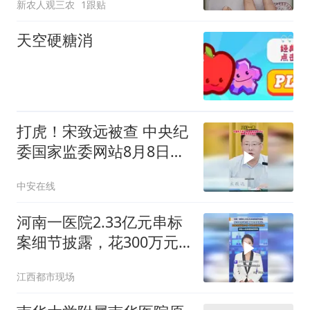
新农人观三农
1跟贴
法”？限期拆除通知书成关
键“实锤”
天空硬糖消
打虎！宋致远被查 中央纪
委国家监委网站8月8日消
息
中安在线
河南一医院2.33亿元串标
案细节披露，花300万元
行贿医院党组书记，厕所
江西都市现场
协商