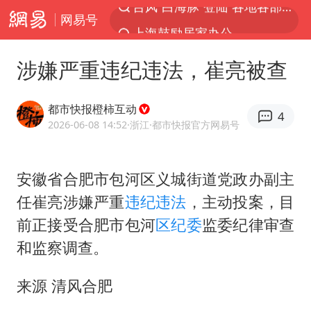
网易号
上海鼓励居家办公
上海青浦区启动防汛防台Ⅰ级响应
涉嫌严重违纪违法，崔亮被查
血指纹匹配成功，20年悬案告破！凶手被执行死刑
费大厨口号更改 不再宣传小炒肉大王
都市快报橙柿互动
4
独闯南太行失联女子遗体已找到
2026-06-08 14:52
·浙江
·都市快报官方网易号
成都多趟列车临时停运
安徽省合肥市包河区义城街道党政办副主
多地银行上调存款利率
任崔亮涉嫌严重
违纪违法
，主动投案，目
演员秦焰去世 曾出演《狂飙》
前正接受合肥市包河
区纪委
监委纪律审查
中央气象台继续发布暴雨橙警
和监察调查。
朱一龙的鼻子怎么了
来源 清风合肥
白海豚突然大拐弯 走出罕见路线