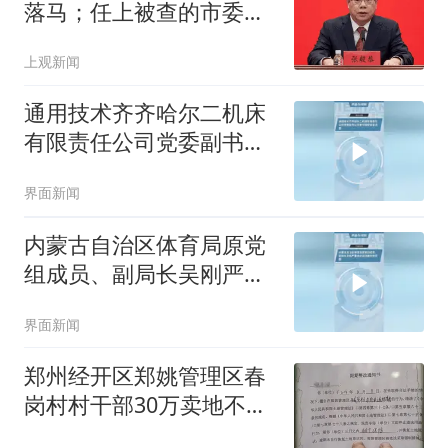
落马；任上被查的市委书
记，3天前还在参加活动
上观新闻
通用技术齐齐哈尔二机床
有限责任公司党委副书记
吴春宇接受审查调查
界面新闻
内蒙古自治区体育局原党
组成员、副局长吴刚严重
违纪违法被开除党籍
界面新闻
郑州经开区郑姚管理区春
岗村村干部30万卖地不入
账，纪委称“违纪不违