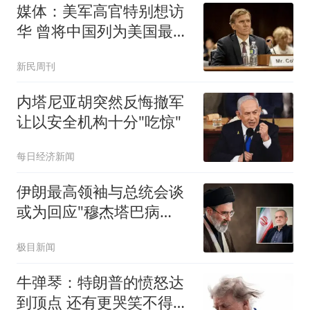
媒体：美军高官特别想访
华 曾将中国列为美国最大
威胁
新民周刊
内塔尼亚胡突然反悔撤军
让以安全机构十分"吃惊"
每日经济新闻
伊朗最高领袖与总统会谈
或为回应"穆杰塔巴病
危"报道
极目新闻
牛弹琴：特朗普的愤怒达
到顶点 还有更哭笑不得一