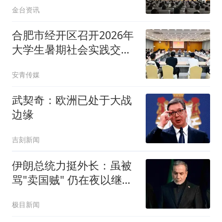
金台资讯
合肥市经开区召开2026年
大学生暑期社会实践交流
座谈会
安青传媒
武契奇：欧洲已处于大战
边缘
吉刻新闻
伊朗总统力挺外长：虽被
骂"卖国贼" 仍在夜以继日
工作
极目新闻