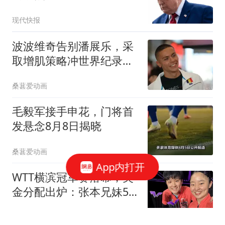
幕
现代快报
波波维奇告别潘展乐，采
取增肌策略冲世界纪录：
我的肾上腺素翻涌
桑葚爱动画
毛毅军接手申花，门将首
发悬念8月8日揭晓
桑葚爱动画
App内打开
WTT横滨冠军赛落幕，奖
金分配出炉：张本兄妹54
万，国乒全队47万
杰丝聊古今