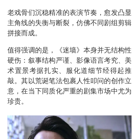
老戏骨们沉稳精准的表演节奏，愈发凸显
主角线的失衡与断裂，仿佛不同剧组剪辑
拼接而成。
值得强调的是，《迷墙》本身并无结构性
硬伤：叙事结构严谨、影像语言考究、美
术置景考据扎实、服化道细节经得起推
敲。其以荒诞笔法包裹人性叩问的创作立
意，在当下同质化严重的剧集市场中尤为
珍贵。