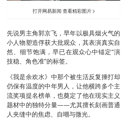
打开网易新闻 查看精彩图片
先说男主角
郭京飞
，早年以极具烟火气的
小人物塑造俘获大批观众，其表演真实自
然、细节饱满，早已在观众心中锚定“演
技稳、角色准”的标签。
《我是余欢水》中那个被生活反复捶打却
仍保有温度的中年男人，让他横跨多个主
流奖项提名榜单，也奠定了他在现实主义
题材中的独特分量——尤其擅长刻画普通
人夹缝中的焦虑、自嘲与微光。