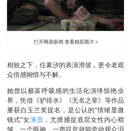
打开网易新闻 查看精彩图片
相较之下，
任素汐
的表演滑坡，更令老观
众倍感惋惜与不解。
她曾以极富呼吸感的生活化演绎惊艳业
界，凭借《驴得水》《无名之辈》等作品
屡获白玉兰奖提名，是公认的“情绪显微
镜式”女
演员
，尤擅捕捉底层女性内心褶
皱，一个眼神、一声叹息就能牵动观众泪