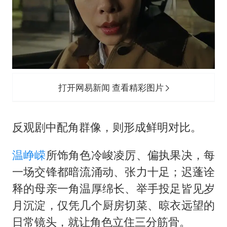
打开网易新闻 查看精彩图片
反观剧中配角群像，则形成鲜明对比。
温峥嵘
所饰角色冷峻凌厉、偏执果决，每
一场交锋都暗流涌动、张力十足；迟蓬诠
释的母亲一角温厚绵长、举手投足皆见岁
月沉淀，仅凭几个厨房切菜、晾衣远望的
日常镜头，就让角色立住三分筋骨。