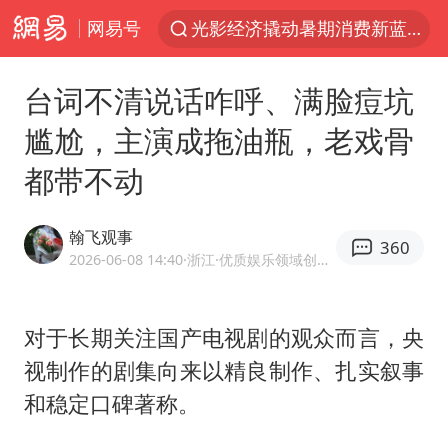
网易号
浙江上海等地有大雨或暴雨
《欢迎来龙餐馆》口碑
台词不清说话咋呼、满脸痘坑
西湖突现狂风暴雨 游客瞬间被浇透
尴尬，主演成拖油瓶，老戏骨
香港正式允许“拒绝抢救”
都带不动
情侣在平潭拍日出时坠崖致一死一伤
白海豚将正面袭击贯穿浙江
翰飞观事
360
视频丨中国东方电气集团原党组副书记、董事宋致远被查
2026-06-08 14:40
·浙江
·优质娱乐领域创作者
梁家辉：到内地拍戏不是北上是回归
“不怕六爷挂得多 就怕六爷挂一颗”
对于长期关注国产电视剧的观众而言，央
视制作的剧集向来以精良制作、扎实叙事
杭州全市有序停课
和稳定口碑著称。
直击东北超：哈尔滨vs通辽