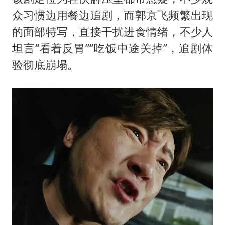
众习惯边用餐边追剧，而郭京飞频繁出现
的面部特写，直接干扰进食情绪，不少人
坦言“看着反胃”“吃饭中途关掉”，追剧体
验彻底崩塌。