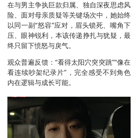
在与男主争执巨款归属、独自深夜思虑风
险、面对母亲质疑等关键场次中，她始终
以同一副“怒容”应对，眉头锁死、嘴角下
压、眼神锐利，本该传递挣扎与犹疑，最
终只留下愤怒与戾气。
观众普遍反馈：“看得太阳穴突突跳”“像在
看连续吵架纪录片”，完全感受不到角色
内在逻辑与成长可能。