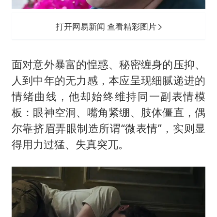
打开网易新闻 查看精彩图片
面对意外暴富的惶惑、秘密缠身的压抑、
人到中年的无力感，本应呈现细腻递进的
情绪曲线，他却始终维持同一副表情模
板：眼神空洞、嘴角紧绷、肢体僵直，偶
尔靠挤眉弄眼制造所谓“微表情”，实则显
得用力过猛、失真突兀。