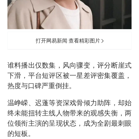
打开网易新闻 查看精彩图片
谁料播出仅数集，风向骤变，评分断崖式
下滑，平台短评区被一星差评密集覆盖，
热度与口碑严重倒挂。
温峥嵘、迟蓬等资深戏骨倾力助阵，却始
终未能扭转主线人物带来的观感失衡，两
位领衔主演的呈现状态，成为全剧最刺眼
的短板。