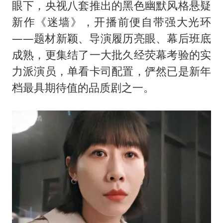
专家：出口是当前资产定价的宏观条件
眼下，央视八套推出的黑色幽默风格悬疑
香港宏福苑火灾或由烟头引起
新作《迷墙》，开播前便自带强大光环
——题材新颖、导演履历亮眼、幕后班底
几元成本的AI广告导致千万市值蒸发
成熟，更集结了一大批久经荧幕考验的实
浙江台州《告全体市民书》
力派演员，单看卡司配置，俨然已是新年
酒店回应车内过夜被收150元
档最具期待值的品质剧之一。
乐享全民健身 共筑健康中国