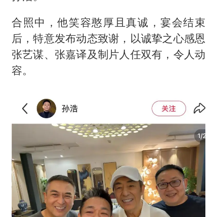
合照中，他笑容憨厚且真诚，宴会结束
后，特意发布动态致谢，以诚挚之心感恩
张艺谋、
张嘉译
及制片人任双有，令人动
容。