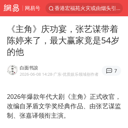
网易号
浙江台州《告全体市民书》
伊斯兰版北约来了吗
《主角》庆功宴，张艺谋带着
四川宜宾3.4级地震
陈婷来了，最大赢家竟是54岁
网约车司机充电时猝死保险拒赔
的他
陕西柞水泥石流已致2死 仍有1人失联
泰国初中生饮弹自尽前开了26枪
白面书誏
7
多所高校取消艺考
2026-06-08 14:28
·广东
·优质娱乐领域创作者
云南一地村民过火把节意外灼伤16人
店主称换“青海拉面”招牌后生意更好
2026年爆款年代大剧《主角》正式收官，
改编自茅盾文学奖经典作品、由
张艺谋
监
上半年国内居民出游人次34.63亿
制、张嘉译领衔主演。
22岁女生独闯南太行失联12天