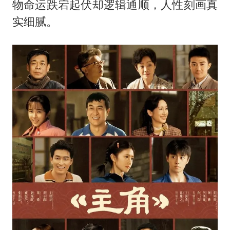
物命运跌宕起伏却逻辑通顺，人性刻画真
实细腻。