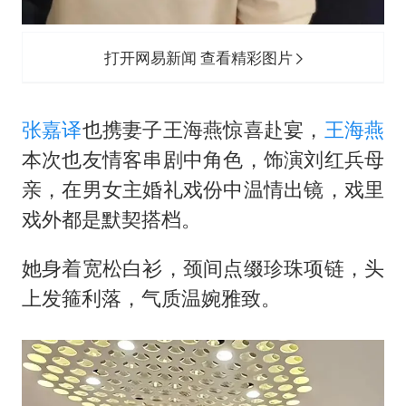
打开网易新闻 查看精彩图片
张嘉译
也携妻子
王海燕
惊喜赴宴，
王海燕
本次也友情客串剧中角色，饰演刘红兵母
亲，在男女主婚礼戏份中温情出镜，戏里
戏外都是默契搭档。
她身着宽松白衫，颈间点缀珍珠项链，头
上发箍利落，气质温婉雅致。