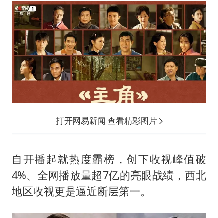
薛之谦杭州站演唱会取消
张本智和：零封向鹏不意外
今年第二强台风将带来多大影响
“准2万亿”之城点名支持三所大学
习近平心系体育强国建设
打开网易新闻 查看精彩图片
自开播起就热度霸榜，创下收视峰值破
4%、全网播放量超7亿的亮眼战绩，西北
地区收视更是逼近断层第一。