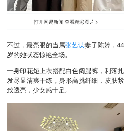
打开网易新闻 查看精彩图片
不过，最亮眼的当属
张艺谋
妻子陈婷，44
岁的她状态惊艳全场。
一身印花短上衣搭配白色阔腿裤，利落扎
发尽显清爽干练，身形高挑纤细，皮肤紧
致透亮，少女感十足。