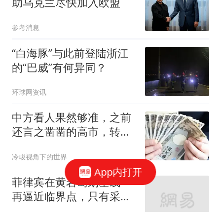
助乌克兰尽快加入欧盟
参考消息
“白海豚”与此前登陆浙江
的“巴威”有何异同？
环球网资讯
中方看人果然够准，之前
还言之凿凿的高市，转头
就官宣一重要决定
冷峻视角下的世界
App内打开
菲律宾在黄岩岛划基线一
再逼近临界点，只有采取
四种办法派人上岛，才能
七月夏安