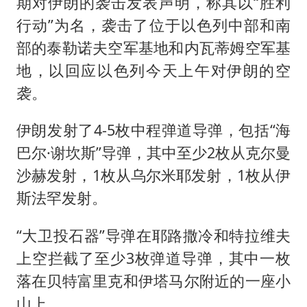
上海大部迎大暴雨
期对伊朗的袭击发表声明，称其以“胜利
行动”为名，袭击了位于以色列中部和南
《龙餐馆》 冲奖
部的泰勒诺夫空军基地和内瓦蒂姆空军基
蒯曼挺进WTT横滨冠军赛女单四强
地，以回应以色列今天上午对伊朗的空
以军士兵把枪口对准中国记者
袭。
笔试第一被劝弃考涉事副校长被撤职
伊朗发射了4-5枚中程弹道导弹，包括“海
白海豚5次眼壁置换
巴尔·谢坎斯”导弹，其中至少2枚从克尔曼
构建更高水平的全民健身公共服务体系
沙赫发射，1枚从乌尔米耶发射，1枚从伊
斯法罕发射。
“大卫投石器”导弹在耶路撒冷和特拉维夫
上空拦截了至少3枚弹道导弹，其中一枚
落在贝特富里克和伊塔马尔附近的一座小
山上。