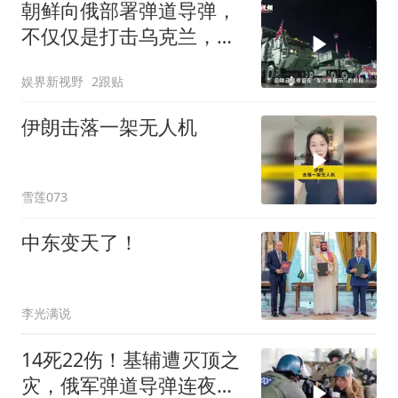
朝鲜向俄部署弹道导弹，
不仅仅是打击乌克兰，暗
中瞄准更大目标？
娱界新视野
2跟贴
伊朗击落一架无人机
雪莲073
中东变天了！
李光满说
14死22伤！基辅遭灭顶之
灾，俄军弹道导弹连夜空