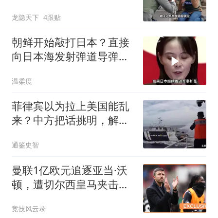
袭复仇
龙隐天下
4跟贴
朝鲜开始敲打日本？直接
向日本海发射弹道导弹，
这是今年第10次
温柔度
菲律宾以为拉上美国能乱
来？中方把话挑明，解放
军震慑的就是他们
通鉴史智
曼联1亿欧元追逐亚当·沃
顿，遭切尔西皇马夹击恐
难如愿？
竞技风云录