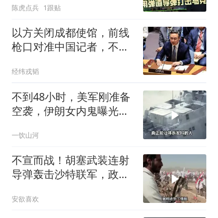
陈虎点兵
1跟贴
以方关闭成都使馆，前线
枪口对准中国记者，不满
安理会劝其撤军？
经纬戎韬
不到48小时，美军刚准备
空袭，伊朗女内鬼曝光，
身份级别意外
一饮山河
不宣而战！胡塞武装连射
导弹轰击沙特联军，政府
军营地被夷为平地
安欲喜欢