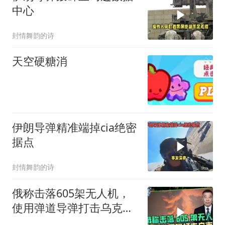
中心
封情舞韵的诗
天空硬糖消
伊朗导弹精准端掉cia绝密
据点
封情舞韵的诗
俄称击落605架无人机，
使用弹道导弹打击乌克兰
多地作为报复