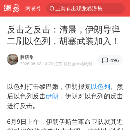
网易号
上半年我国经营主体结构持续优化
王传君 《披荆斩棘》
反击之反击：清晨，伊朗导弹
上海：5号线16号线浦江线全线停运
二刷以色列，胡塞武装加入！
白海豚预计将在浙江苍南到三门一带登陆
今日15时起福州地铁高架区段停运
胜研集
496
国足U17与阿森纳决赛取消 并列冠军
2026-06-08 14:20
·江苏
·优质国际领域创作者
王艺迪2-4不敌张本美和止步4强
以色列打击黎巴嫩，伊朗报复
以色列
。然
上门女婿出轨女邻居多年被判重婚罪
后以色列反击
伊朗
，伊朗对以色列的反击
2025年小学教师减少13.19万
进行反击。
王艺迪无缘横滨赛决赛
泰国：高度重视中国游客旅游体验
6月9日上午，伊朗伊斯兰革命卫队就其近