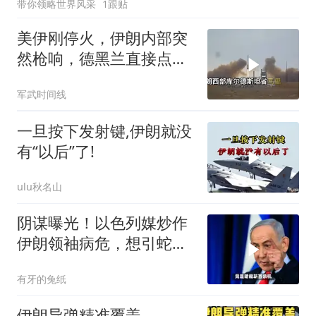
带你领略世界风采
1跟贴
美伊刚停火，伊朗内部突
然枪响，德黑兰直接点名
以色列是幕后黑手
军武时间线
一旦按下发射键,伊朗就没
有“以后”了!
ulu秋名山
阴谋曝光！以色列媒炒作
伊朗领袖病危，想引蛇出
洞企图实施斩首？
有牙的兔纸
伊朗导弹精准覆盖