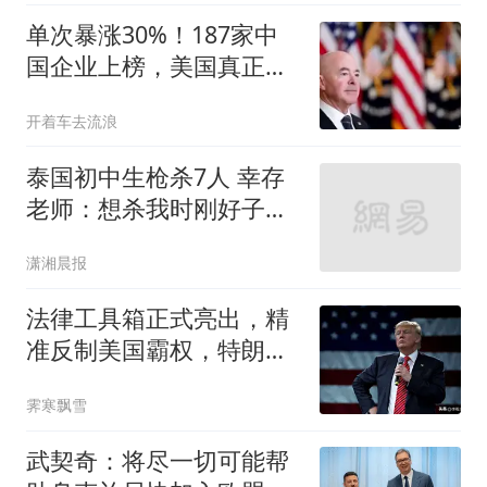
单次暴涨30%！187家中
国企业上榜，美国真正目
的藏不住了
开着车去流浪
泰国初中生枪杀7人 幸存
老师：想杀我时刚好子弹
用完
潇湘晨报
法律工具箱正式亮出，精
准反制美国霸权，特朗普
想谈就得守规矩
霁寒飘雪
武契奇：将尽一切可能帮