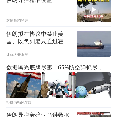
封情舞韵的诗
伊朗拟在协议中禁止美
国、以色列船只通过霍尔
木兹海峡
让你大开眼界
数据曝光底牌尽露！65%防空弹耗尽，美军被伊朗彻底拖垮？
轻拂两袖风尘终
伊朗导弹轰碎亚马逊数据