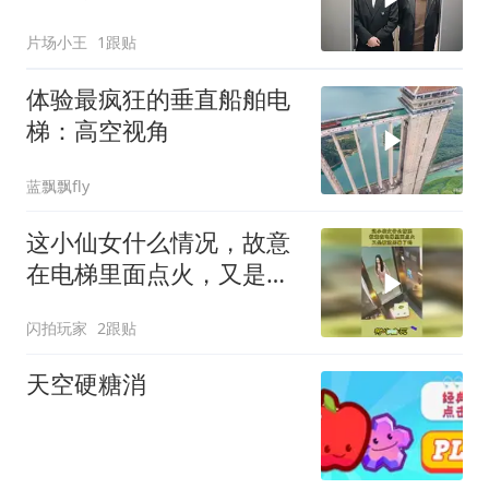
胆子超大直接上
片场小王
1跟贴
体验最疯狂的垂直船舶电
梯：高空视角
蓝飘飘fly
这小仙女什么情况，故意
在电梯里面点火，又是被
渣男骗了吗
闪拍玩家
2跟贴
天空硬糖消