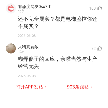
有态度网友0sx7lT
160
北京
还不完全属实？都是电梯监控你还
不属实？
2026-06-08
大料真宽敞
72
北京
糊弄傻子的回应，亲嘴当然与生产
经营无关
2026-06-08
打开APP发贴
903
条跟贴