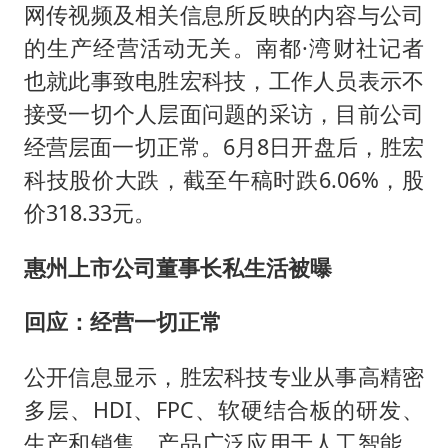
浙江最强风雨时段已锁定
网传视频及相关信息所反映的内容与公司
台州《告全体市民书》：非必要不外出
的生产经营活动无关。南都·湾财社记者
泰国校园枪击事件已致8死30余伤
也就此事致电胜宏科技，工作人员表示不
接受一切个人层面问题的采访，目前公司
光伏八巨头签署“不低于成本价”倡议
经营层面一切正常。6月8日开盘后，胜宏
胡彦斌获《歌手2026》歌王
科技股价大跌，截至午稿时跌6.06%，股
宇树王兴兴被问了360多个问题
价318.33元。
中医教你一招提升气血
惠州上市公司董事长私生活被曝
夯实基础开新局
回应：经营一切正常
公开信息显示，胜宏科技专业从事高精密
多层、HDI、FPC、软硬结合板的研发、
生产和销售，产品广泛应用于人工智能、