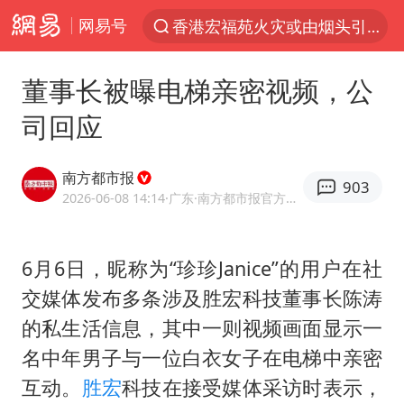
网易号
香港宏福苑火灾或由烟头引起
“China Cool”火了，老外爱上中国避暑游
董事长被曝电梯亲密视频，公
台风白海豚闭眼浙江上海处于危险半圆
司回应
云南一地村民过火把节意外灼伤16人
泰国初中生饮弹自尽前开了26枪
南方都市报
903
用AI造出新病毒意味着什么
2026-06-08 14:14
·广东
·南方都市报官方网易号
台风白海豚登陆点缩圈
6月6日，昵称为“珍珍Janice”的用户在社
今年第二强台风将带来多大影响
交媒体发布多条涉及胜宏科技董事长陈涛
美股创4月份以来最大单周涨幅
的私生活信息，其中一则视频画面显示一
微信新功能：你可以“撤回”你的撤回
名中年男子与一位白衣女子在电梯中亲密
女子被狗舔脚确诊三级暴露 医生回应
互动。
胜宏
科技在接受媒体采访时表示，