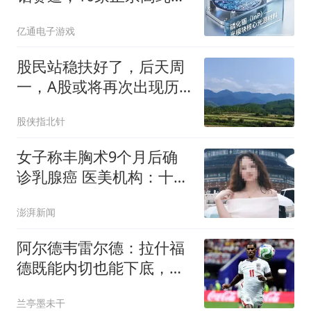
龙头吃透产业红利
亿通电子游戏
股民站稳扶好了，后天周
一，A股或将再次出现历
史重演的一幕？
股侠指北针
女子称丰胸术9个月后确
诊乳腺癌 医美机构：十分
冤枉
澎湃新闻
阿尔德韦雷尔德：拉什福
德既能内切也能下底，他
将是热刺完美引援
兰亭墨未干