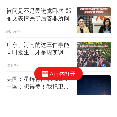
被问是不是民进党卧底 郑
丽文表情亮了后答非所问
皖北军哥
广东、河南的这三件事能
同时发生，才是现实讽刺
的最真实写照
清书先生
App内打开
美国：星链将占满轨道！
中国：想得美！我把卫星
当扑克往天上甩！
次元君情感
“悲剧英雄”泽连斯基：用