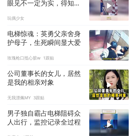
眼见不一定为实，得知真
相给小伙点赞
玩偶少女
电梯惊魂：英勇父亲舍身
护母子，生死瞬间显大爱
玫瑰枪口抵心脏w
1跟贴
公司董事长的女儿，居然
是我的相亲对象
无我漂佩MY
3跟贴
男子独自霸占电梯阻碍众
人出行，监控记录全过程