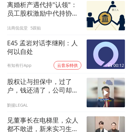
离婚析产遇代持"认领"：
员工股权激励中代持协议
的效力认定
法商侃侃堂
5跟贴
E45 孟岩对话李继刚：人
何以自处
00:12
有知有行App
云音乐特供
股权让与担保中，过了
户，钱还清了，公司却没
了？
劉揚LEGAL
见董事长在电梯里，众人
都不敢进，新来实习生却