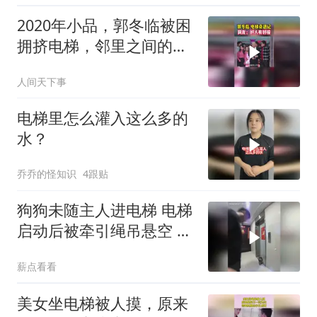
2020年小品，郭冬临被困
拥挤电梯，邻里之间的事
全程笑点满满
人间天下事
电梯里怎么灌入这么多的
水？
乔乔的怪知识
4跟贴
狗狗未随主人进电梯 电梯
启动后被牵引绳吊悬空 楼
下邻居出手救狗一命
薪点看看
美女坐电梯被人摸，原来