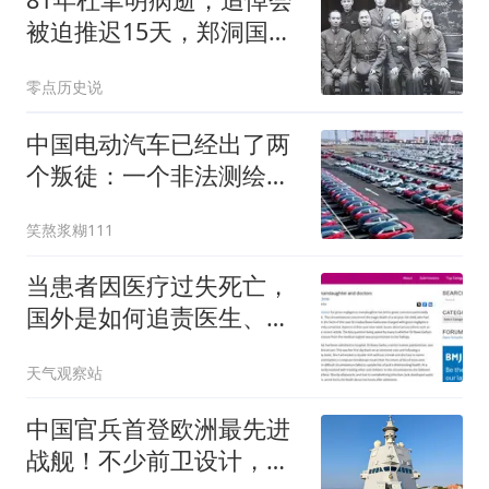
被迫推迟15天，郑洞国怒
批蒋经国：假仁孝
零点历史说
中国电动汽车已经出了两
个叛徒：一个非法测绘，
一个非法谈判
笑熬浆糊111
当患者因医疗过失死亡，
国外是如何追责医生、医
院的？
天气观察站
中国官兵首登欧洲最先进
战舰！不少前卫设计，也