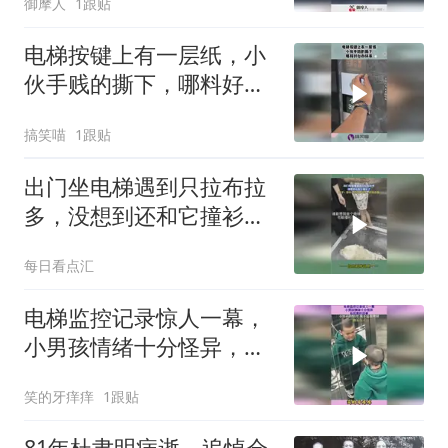
御摩人
1跟贴
电梯按键上有一层纸，小
伙手贱的撕下，哪料好心
办坏事！
搞笑喵
1跟贴
出门坐电梯遇到只拉布拉
多，没想到还和它撞衫
了，狗子：你什么档次和
每日看点汇
我穿一样的衣服
电梯监控记录惊人一幕，
小男孩情绪十分怪异，他
究竟咋回事
笑的牙痒痒
1跟贴
81年杜聿明病逝，追悼会