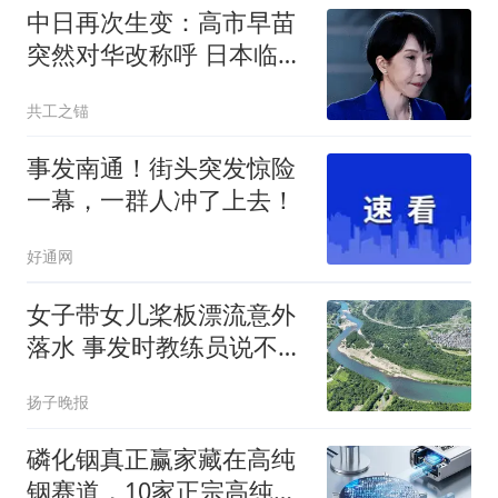
中日再次生变：高市早苗
突然对华改称呼 日本临阵
换将
共工之锚
事发南通！街头突发惊险
一幕，一群人冲了上去！
好通网
女子带女儿桨板漂流意外
落水 事发时教练员说不敢
捞人
扬子晚报
磷化铟真正赢家藏在高纯
铟赛道，10家正宗高纯铟