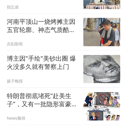
让我军开了眼界
指忘崖
河南平顶山一烧烤摊主因
五官轮廓、神态气质酷似
张雪峰走红，二人同为42
吉刻新闻
岁，家中都有一个女儿；
张雪峰曾表示要开一家烤
博主因"手绘"美钞出圈 爆
肉店
火没多久就有警察上门
扬子晚报
特朗普彻底堵死“赴美生
子”，又有一批隐形富豪们
的美国梦碎了
News脑洞