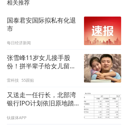
相关推荐
国泰君安国际拟私有化退
市
每日经济新闻
张雪峰11岁女儿接手股
份！拼半辈子给女儿留底
气，只拿分红不掌权
雷科技
55跟贴
又送走一任行长，北部湾
银行IPO计划依旧原地踏
步
钛媒体APP