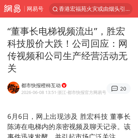
网易号
香港宏福苑火灾或由烟头引起
浙江台州《告全体市民书》
“董事长电梯视频流出”，胜宏
伊斯兰版北约来了吗
科技股价大跌！公司回应：网
四川宜宾3.4级地震
传视频和公司生产经营活动无
网约车司机充电时猝死保险拒赔
关
陕西柞水泥石流已致2死 仍有1人失联
泰国初中生饮弹自尽前开了26枪
都市快报橙柿互动
20
多所高校取消艺考
2026-06-08 13:51
·浙江
·都市快报官方网易号
云南一地村民过火把节意外灼伤16人
店主称换“青海拉面”招牌后生意更好
6月6日，网上出现涉及 胜宏科技 董事长
陈涛在电梯内的亲密视频及聊天记录。该
上半年国内居民出游人次34.63亿
事件迅速发酵，并引起市场广泛关注。