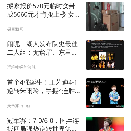
搬家报价570元临时变卦
成5060元才肯搬上楼 女子
傻眼
极目新闻
闹呢！湖人发布队史最佳
二人组：无詹眉、东里组
合上榜！
运筹帷幄的篮球
首个4强诞生！王艺迪4-1
逆转朱雨玲，手握4连胜
静候张本美和！
吴蒂旅行ing
冠军赛：7-0/6-0，国乒连
扳四局强势逆转世界第