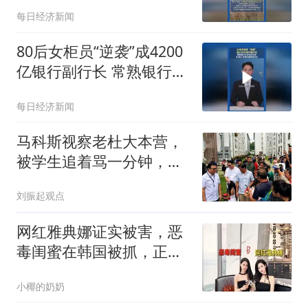
审查 ，公司美股股价盘前
每日经济新闻
跳水
80后女柜员“逆袭”成4200
亿银行副行长 常熟银行行
长年仅40岁 为A股上市银
每日经济新闻
行最年轻行长
马科斯视察老杜大本营，
被学生追着骂一分钟，总
统府只憋出四个字
刘振起观点
网红雅典娜证实被害，恶
毒闺蜜在韩国被抓，正在
走引渡回国程序
小椰的奶奶