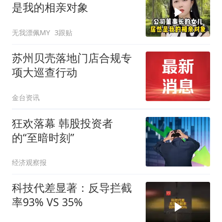
是我的相亲对象
无我漂佩MY
3跟贴
苏州贝壳落地门店合规专
项大巡查行动
金台资讯
狂欢落幕 韩股投资者
的“至暗时刻”
经济观察报
科技代差显著：反导拦截
率93% VS 35%