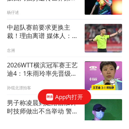
8，率先晋级半决赛
杨仔述
中超队赛前要求更换主
裁！理由离谱 媒体人：特
朗普都不敢这么干
念洲
2026WTT横滨冠军赛王艺
迪4：1朱雨玲率先晋级女
单4强
孙馄北漂拍客
App内打开
男子称凌晨到足浴店加钟
时技师做出不当举动 警方
回应
台州交通广播