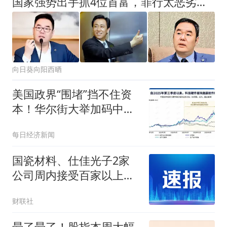
国家强势出手抓4位首富，罪行太恶劣，坑害老百姓，全不值得原谅
向日葵向阳西晒
美国政界“围堵”挡不住资
本！华尔街大举加码中
国“硬科技”：光通信ETF半
每日经济新闻
数仓位押注5家中国企
业，250亿美元明星ETF重
国瓷材料、仕佳光子2家
仓长鑫科技
公司周内接受百家以上机
构调研
财联社
晕了晕了！股指本周大幅