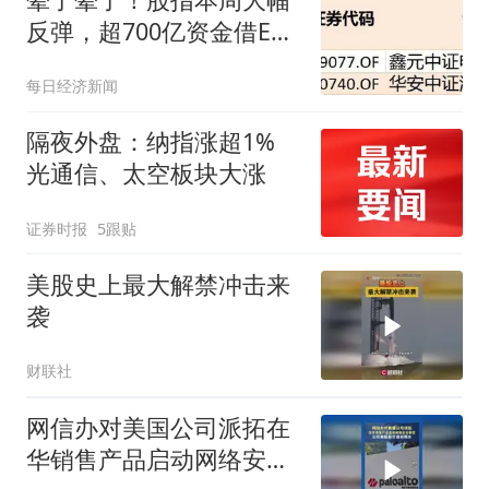
反弹，超700亿资金借ETF
落袋为安，但这些板块仍
每日经济新闻
被机构大幅加仓
隔夜外盘：纳指涨超1%
光通信、太空板块大涨
证券时报
5跟贴
美股史上最大解禁冲击来
袭
财联社
网信办对美国公司派拓在
华销售产品启动网络安全