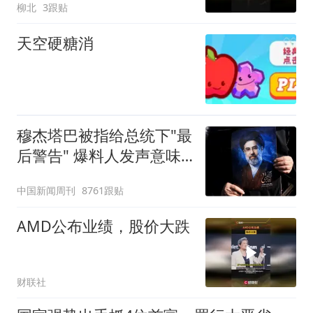
柳北
3跟贴
天空硬糖消
穆杰塔巴被指给总统下"最
后警告" 爆料人发声意味
深长
中国新闻周刊
8761跟贴
AMD公布业绩，股价大跌
财联社