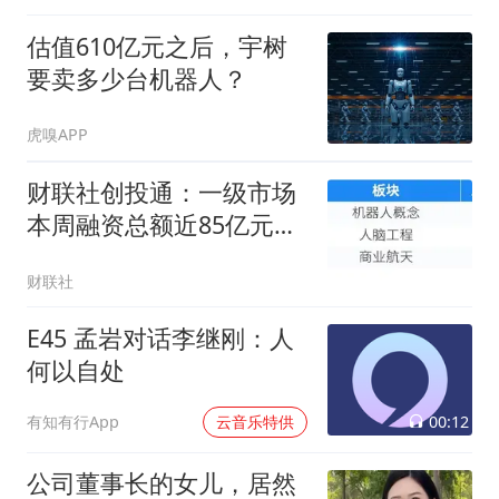
估值610亿元之后，宇树
要卖多少台机器人？
虎嗅APP
财联社创投通：一级市场
本周融资总额近85亿元环
比降七成，帕西尼再获10
财联社
亿元战略轮融资
E45 孟岩对话李继刚：人
何以自处
00:12
有知有行App
云音乐特供
公司董事长的女儿，居然