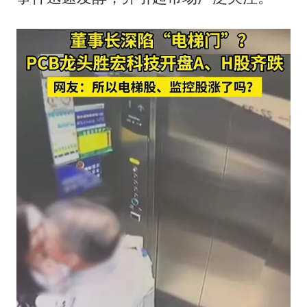
22岁女生独闯南太行失联12天
薛之谦杭州站演唱会取消
张本智和：零封向鹏不意外
今年第二强台风将带来多大影响
“准2万亿”之城点名支持三所大学
习近平心系体育强国建设