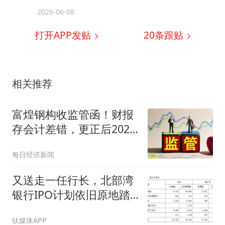
2026-06-08
打开APP发贴
20
条跟贴
相关推荐
富煌钢构收监管函！财报
存会计差错，更正后2025
年三季报营收调减超4亿
每日经济新闻
元
又送走一任行长，北部湾
银行IPO计划依旧原地踏
步
钛媒体APP