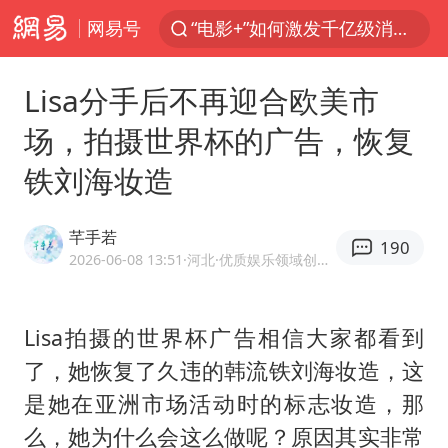
网易号
泉州市委书记张毅恭被查
台风白海豚已进入24小时警戒线
Lisa分手后不再迎合欧美市
全球首个长时储能一体化产业园量产
场，拍摄世界杯的广告，恢复
台风白海豚或吞并鲸鱼 登陆地点更新
铁刘海妆造
四川宜宾市高县4.9级地震致1人死亡
名创优品回应女子吐槽内裤质量差
芊手若
190
中巨芯：上半年归母净利润1405.77万元
2026-06-08 13:51
·河北
·优质娱乐领域创作者
中国女篮70-67险胜尼日利亚女篮
U17国足点球大战淘汰河床晋级决赛
Lisa拍摄的世界杯广告相信大家都看到
了，她恢复了久违的韩流铁刘海妆造，这
国防部：坚决反制任何闹海挑衅图谋
是她在亚洲市场活动时的标志妆造，那
胡彦斌韩磊 谁帮谁
么，她为什么会这么做呢？原因其实非常