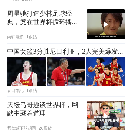
周星驰打造少林足球经
典，竟在世界杯循环播
放，影史传奇诞生
雨轩电影
1跟贴
中国女篮3分胜尼日利亚，2人完美爆发背后，宫鲁鸣3个调整很关键
春日筆記
1跟贴
天坛马哥趣谈世界杯，幽
默中藏着道理
紫禁城下的胡同
26跟贴