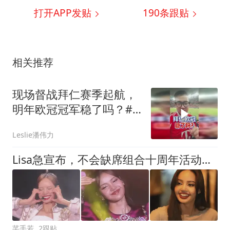
打开APP发贴
190
条跟贴
相关推荐
现场督战拜仁赛季起航，
明年欧冠冠军稳了吗？#
潘谈世界杯 #拜仁 #拜仁
Leslie潘伟力
香港行 #潘伟力
Lisa急宣布，不会缺席组合十周年活动，她无法失去BLACKPINK前缀
芊手若
2跟贴