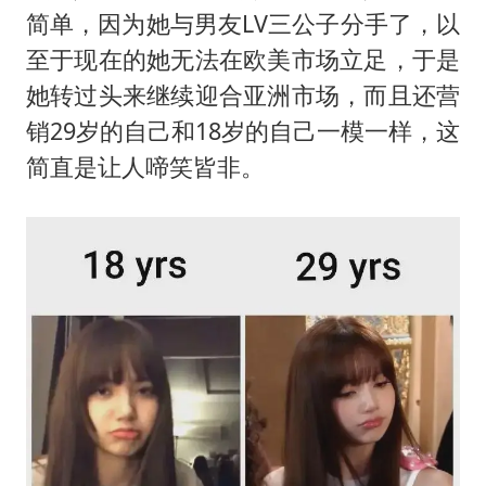
胡彦斌获《歌手2026》歌王
简单，因为她与男友LV三公子分手了，以
秋天的第一杯奶茶到底有多火
至于现在的她无法在欧美市场立足，于是
38岁演员求职万岁山NPC成功
她转过头来继续迎合亚洲市场，而且还营
我国外贸延续良好增长态势
销29岁的自己和18岁的自己一模一样，这
简直是让人啼笑皆非。
胜宏科技：股票交易异常波动
夯实基础开新局