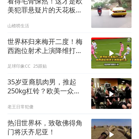
看得毛骨悚然！这才是欧
美犯罪悬疑片的天花板，
没有之一！
山楂唠生活
世界杯归来梅开二度！梅
西跑位射术上演降维打
击！
足球印象CC
25跟贴
35岁亚裔肌肉男，推起
250kg杠铃？欧美一众壮
汉看后汗颜！
老王日常犯傻
热泪世界杯，致敬佛得角
门将沃齐尼亚！