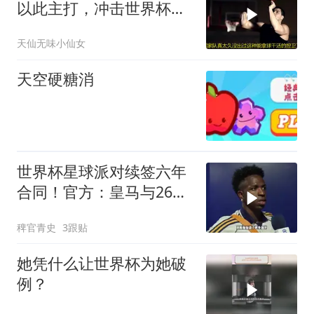
以此主打，冲击世界杯晋
级有望
天仙无味小仙女
天空硬糖消
世界杯星球派对续签六年
合同！官方：皇马与26岁
维尼修斯完成续约，新合
稗官青史
3跟贴
同至2032年！维尼修斯续
约
她凭什么让世界杯为她破
例？