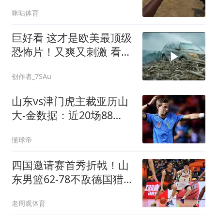
咪咕体育
巨好看 这才是欧美最顶级
恐怖片！又爽又刺激 看完
不敢一个人睡觉
创作者_7SAu
山东vs津门虎主裁亚历山
大-金数据：近20场88
黄、3红、3点球
懂球帝
四国邀请赛首秀折戟！山
东男篮62‑78不敌德国猎
鹰，高诗岩陶汉林谢智杰
老周观体育
缺席，杨文学祝铭震状态