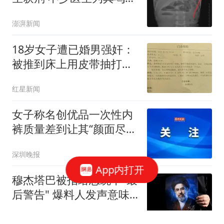
平
澎湃新闻
18岁女子遭已婚男强奸：
被推到床上用皮带抽打后
强奸
红星新闻
女子称名创优品一次性内
裤质量差到让其“颜面尽
失”：同事问她“脚下为什
深圳晚报
么有块白色的布”；品牌客
App内打开
服回应：内部已启动紧急
穆杰塔巴被指给总统下"最
调查
后警告" 爆料人发声意味
深长
中国新闻周刊