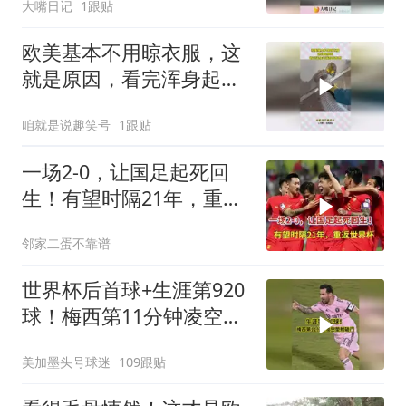
大嘴日记
1跟贴
欧美基本不用晾衣服，这
就是原因，看完浑身起满
鸡皮疙瘩
咱就是说趣笑号
1跟贴
一场2-0，让国足起死回
生！有望时隔21年，重返
世界杯
邻家二蛋不靠谱
世界杯后首球+生涯第920
球！梅西第11分钟凌空垫
射破门，太帅了
美加墨头号球迷
109跟贴