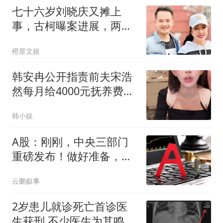
低迷，组织投射全方面暴
七十六岁刘晓庆又摊上
露隐患
事，古柯曝案进展，两人
私事仅是冰山一角
橙星文娱
韩安冉公开指责前夫宋浩
然每月给4000元抚养费太
少了，称“我喊两嗓子321
韩小娱
就4000块来了”
A股：刚刚，中央三部门
重磅发布！做好准备，下
周将迎来关键拐点
云鹏叙事
2岁患儿就诊死亡首诊医
生获刑 不少医生为其鸣不