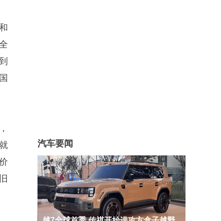
辆和
年全
到
国
，
汽车要闻
就
价
旧
越7全球首秀 传祺开始进攻方盒子越野