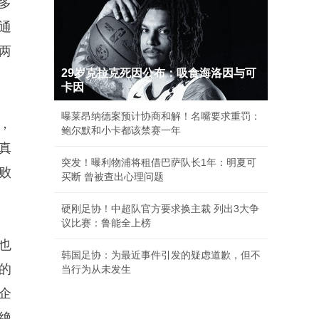
多
通
两
29岁克拉克死因公布：吸食海洛因与可
。
卡因
曝莱昂纳德案预计协商和解！名嘴要求重罚：
，
鲍尔默和小卡都该禁赛一年
真
突发！曝利物浦将租借巴萨队长1年：明夏可
败
买断 曾被查出心理问题
硬刚足协！中超队官方要求换主裁 列出3大争
议比赛：鲁能全上榜
也
韩国足协：为最近事件引发的疑虑道歉，但不
的
当行为从未发生
企
绝