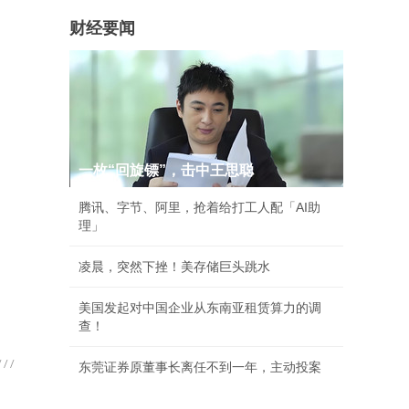
财经要闻
一枚“回旋镖”，击中王思聪
腾讯、字节、阿里，抢着给打工人配「AI助
理」
凌晨，突然下挫！美存储巨头跳水
美国发起对中国企业从东南亚租赁算力的调
查！
东莞证券原董事长离任不到一年，主动投案