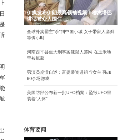
上
伊媒发布伊朗最高领袖视频：穆杰塔巴
日
讲话被众人围住
是
全球外卖霸主"杀"到中国小城 女子带家人尝鲜
听
等俩小时
河南西平县重大刑事案嫌疑人落网 在玉米地
里被抓获
明
男演员崩溃自述：富婆带资进组当女主 强加
军
60余场吻戏
能
美国防部公布新一批UFO档案：坠毁UFO里
航
装着"人体"
体育要闻
出