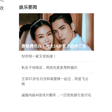
娱乐要闻
收
萧敬腾坦白！与大14岁妻子选择丁克
邹市明一家又登热搜！
私生子传闻后，周杰伦更多黑料被扒
王菲57岁生日没和谢霆锋一起过，而是飞云
南
戚薇内娱AI宣传片翻车，一日登热搜引发讨论