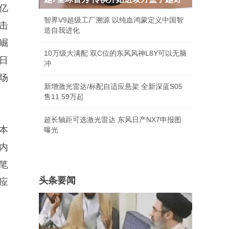
1亿
智界V9超级工厂溯源 以纯血鸿蒙定义中国智
击
造自我进化
崛
10万级大满配 双C位的东风风神L8Y可以无脑
日
冲
场
新增激光雷达/标配自适应悬架 全新深蓝S05
售11.59万起
超长轴距可选激光雷达 东风日产NX7申报图
本
曝光
内
笔
头条要闻
应