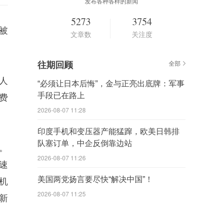
发布各种各样的新闻
5273
3754
被
文章数
关注度
往期回顾
全部
人
“必须让日本后悔”，金与正亮出底牌：军事
手段已在路上
费
2026-08-07 11:28
印度手机和变压器产能猛蹿，欧美日韩排
队塞订单，中企反倒靠边站
。
2026-08-07 11:26
速
美国两党扬言要尽快“解决中国”！
机
2026-08-07 11:25
新