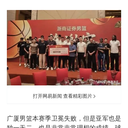
台当局重金为“台独”织“皇帝新衣”
商场现钱学森巨幅海报 负责人回应
几元成本的AI广告导致千万市值蒸发
老挝国会主席赛宋蓬逝世
购飞机票7分钟后退票被扣2022元
郑丽文：台湾从来没有“独立”过
黄金牛市回来了吗
乐享全民健身 共筑健康中国
打开网易新闻 查看精彩图片
广厦男篮本赛季卫冕失败，但是亚军也是
独一无二，也是非常非常理想的成绩，球