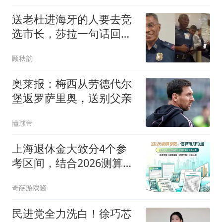
送老杜进海牙的人要去竞
选市长，莎拉一句话回
应，底气何来？
顾秋韵
奥莱报：梅西从劳德代尔
堡返罗萨里奥，送别父亲
懂球帝
上海退休金大致分4个参
考区间，结合2026测算参
数，估算每月待遇
奇葩游戏酱
民进党全力洗白！徐巧芯