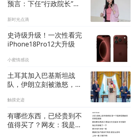
预言：下任“行政院长”会
是他
新时光点滴
史诗级升级！一次性看完
iPhone18Pro12大升级
小蜜情感说
土耳其加入巴基斯坦战
队，伊朗立刻被激怒，有
个后果德黑兰不敢想
触摸史迹
有哪些东西，已经贵到不
值得买了？网友：我是大
冤种！