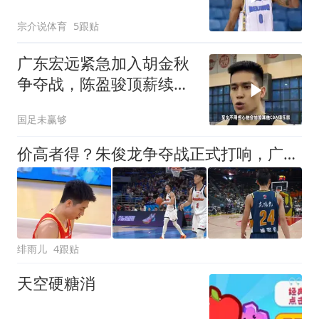
秋，其他队没戏了
宗介说体育
5跟贴
广东宏远紧急加入胡金秋
争夺战，陈盈骏顶薪续
约，林庭谦签大合同
国足未赢够
价高者得？朱俊龙争夺战正式打响，广厦队拒绝D类顶薪合同锁人！
绯雨儿
4跟贴
天空硬糖消