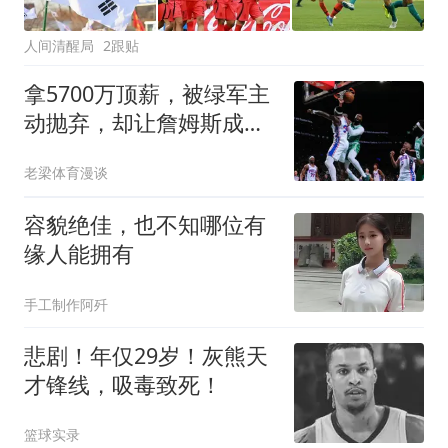
人间清醒局
2跟贴
拿5700万顶薪，被绿军主
动抛弃，却让詹姆斯成功
完成了精准奔赴
老梁体育漫谈
容貌绝佳，也不知哪位有
缘人能拥有
手工制作阿歼
悲剧！年仅29岁！灰熊天
才锋线，吸毒致死！
篮球实录