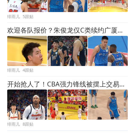
绯雨儿
5跟贴
欢迎各队报价？朱俊龙仅C类续约广厦男篮3年，广东北京等多队有意
绯雨儿
4跟贴
开始抢人了！CBA强力锋线被摆上交易货架，辽粤京等队给出报价？
绯雨儿
8跟贴