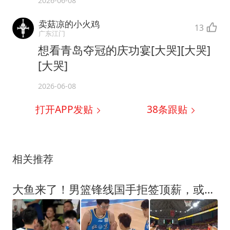
2026-06-08
卖菇凉的小火鸡
13
广东江门
想看青岛夺冠的庆功宴[大哭][大哭]
[大哭]
2026-06-08
打开APP发贴
38
条跟贴
相关推荐
大鱼来了！男篮锋线国手拒签顶薪，或被广东队“2换1”交易抢下？