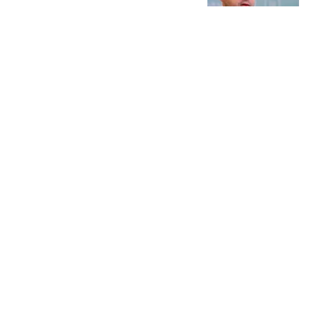
目标的一张王牌！
哎呀哎呀看电影
遗憾！梅西未能陪伴父亲
走完最后一程 得知噩耗后
从美国飞回阿根廷
风过乡
国乒男队全军覆没还有
理？前国手的观点惹争
议，形势很不乐观
三十年莱斯特城球迷
黄仁勋一刀砍碎HBM市
场！SK海力士暴跌19% 唯
独长鑫安然无恙
快科技
热搜