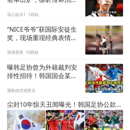
息，山东签约亏大了
温心娱乐1
1跟贴
“NICE爷爷”获国际安徒生
奖，现场重现经典表情
包，向中国粉丝问好
潇湘晨报
54跟贴
曝韩足协曾为外籍裁判安
排性招待！韩国国会某议
员确认属实！
通勤崩溃观察员
尘封10年惊天丑闻曝光！韩国足协公款行贿裁判，肮脏操作撕开足坛遮羞布