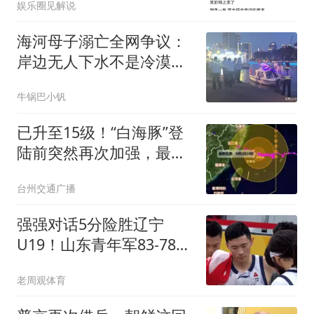
娱乐圈见解说
海河母子溺亡全网争议：
岸边无人下水不是冷漠！
心酸真相终于说透
牛锅巴小钒
已升至15级！“白海豚”登
陆前突然再次加强，最新
路径更新！台州多地封
台州交通广播
道、封桥！非必要不出
门！不去海边！
强强对话5分险胜辽宁
U19！山东青年军83‑78拿
下硬仗，赵浩然连场队内
老周观体育
最高分，彭泓森范峻文博
给力，核心王证手感冰冷