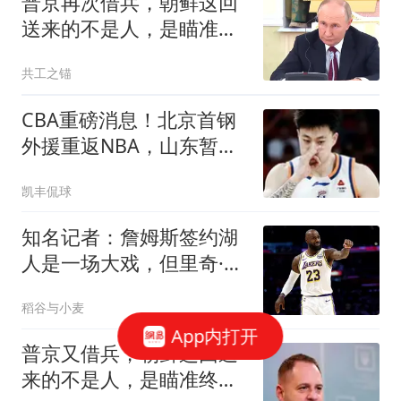
普京再次借兵，朝鲜这回
状态起伏
送来的不是人，是瞄准更
大目标的一张王牌
共工之锚
CBA重磅消息！北京首钢
外援重返NBA，山东暂停
引进王岚钦，广东男篮换
凯丰侃球
王浩然失败，张镇麟最新
发声
知名记者：詹姆斯签约湖
人是一场大戏，但里奇·保
罗有点玩太嗨了
稻谷与小麦
App内打开
普京又借兵，朝鲜这回送
来的不是人，是瞄准终极