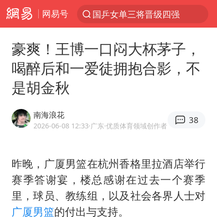
网易号
国乒女单三将晋级四强
光影经济撬动暑期消费新蓝海
豪爽！王博一口闷大杯茅子，
微信又有新功能，你可以“撤回”你的撤回了！
喝醉后和一爱徒拥抱合影，不
新疆优化调整景区内自驾服务费
是胡金秋
《欢迎来龙餐馆》口碑
检测列车撞人致11死2伤 涉事单位被罚
南海浪花
38
情侣在平潭拍日出时坠崖致一死一伤
2026-06-08 12:33
·广东
·优质体育领域创作者
白海豚将正面袭击贯穿浙江
宇树王兴兴被问了360多个问题
昨晚，广厦男篮在杭州香格里拉酒店举行
赛季答谢宴，楼总感谢在过去一个赛季
全民健身事业高质量发展
里，球员、教练组，以及社会各界人士对
唐田赛前发布会上引用《孙子兵法》
广厦男篮
的付出与支持。