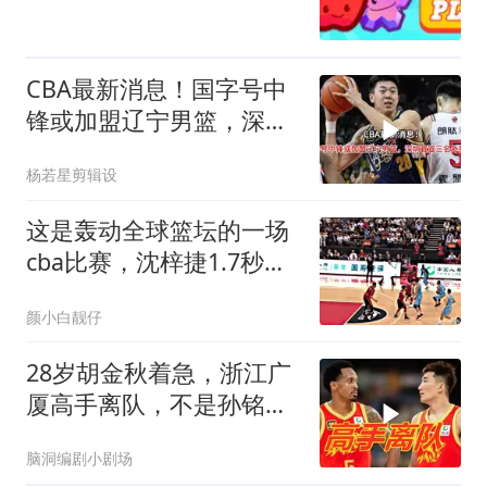
CBA最新消息！国字号中
锋或加盟辽宁男篮，深圳
官宣三名外援
杨若星剪辑设
这是轰动全球篮坛的一场
cba比赛，沈梓捷1.7秒横
跨28米上演反绝杀
颜小白靓仔
28岁胡金秋着急，浙江广
厦高手离队，不是孙铭
徽！
脑洞编剧小剧场