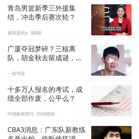
青岛男篮新季三外援集
结，冲击季后赛次轮？
慕雨遥长p
3跟贴
广厦夺冠梦碎？三核离
队，胡金秋去留成谜，重
建or崛起？
一纸书谣
十多万人报名的考试，成
绩全部作废，公平么？
中国新闻周刊
3550跟贴
CBA3消息：广东队新教练
名单出炉，徐昕传坏消