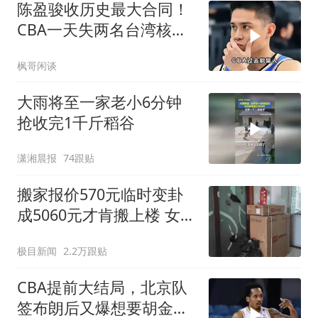
陈盈骏收历史最大合同！
CBA一天失两名台湾核
心，吸引力迅速崩塌
枫哥闲谈
大雨将至一家老小6分钟
抢收完1千斤稻谷
潇湘晨报
74跟贴
搬家报价570元临时变卦
成5060元才肯搬上楼 女子
傻眼
极目新闻
2.2万跟贴
CBA提前大结局，北京队
签布朗后又爆想要胡金