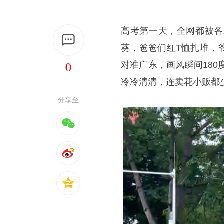
高考第一天，全网都被各
葵，爸爸们红T恤扎堆，
0
对准广东，画风瞬间18
冷冷清清，连卖花小贩都
分享至