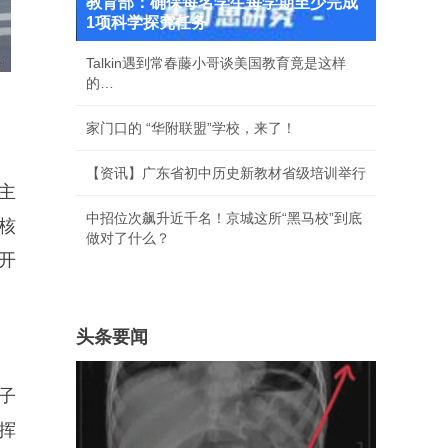
教育部：确保每名学生每学期至少完成
1项科学探究任务
Talkin遇到常春藤小哥谈美国教育竟是这样
的…
家门口的 “华附联盟”学校，来了！
【资讯】广东省初中历史新教材省级培训举行
主
中招位次飙升近千名！京城这所“黑马校”到底
核
做对了什么？
开
头条要闻
子
挥