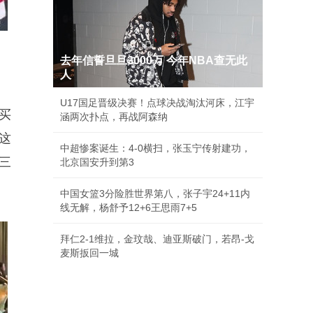
去年信誓旦旦3000万 今年NBA查无此
人
U17国足晋级决赛！点球决战淘汰河床，江宇
买
涵两次扑点，再战阿森纳
这
中超惨案诞生：4-0横扫，张玉宁传射建功，
三
北京国安升到第3
中国女篮3分险胜世界第八，张子宇24+11内
线无解，杨舒予12+6王思雨7+5
拜仁2-1维拉，金玟哉、迪亚斯破门，若昂-戈
麦斯扳回一城