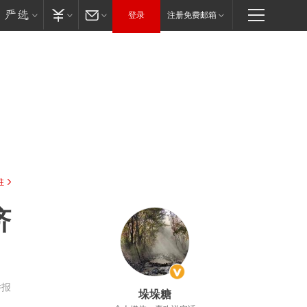
登录
注册免费邮箱
驻
济
举报
垛垛糖