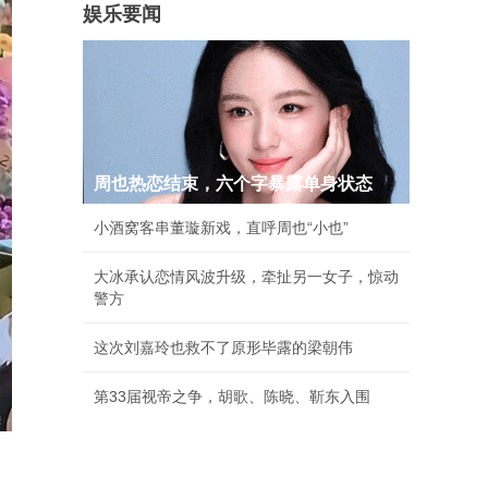
娱乐要闻
周也热恋结束，六个字暴露单身状态
小酒窝客串董璇新戏，直呼周也“小也”
大冰承认恋情风波升级，牵扯另一女子，惊动
警方
这次刘嘉玲也救不了原形毕露的梁朝伟
第33届视帝之争，胡歌、陈晓、靳东入围