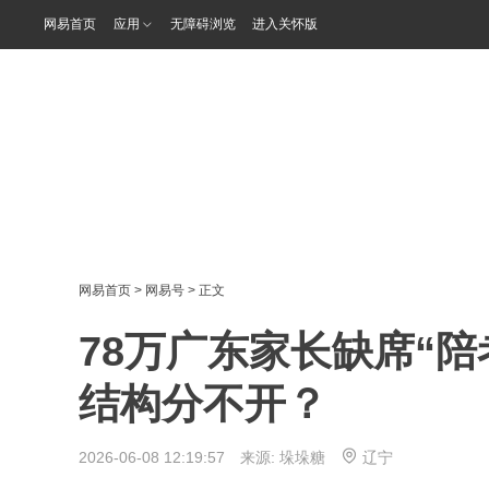
网易首页
应用
无障碍浏览
进入关怀版
网易首页
>
网易号
> 正文
78万广东家长缺席“
结构分不开？
2026-06-08 12:19:57 来源:
垛垛糖
辽宁