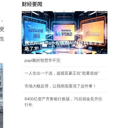
财经要闻
，
更
生
腾讯WorkBuddy领跑AI办公 阿里字节
急了?
papi酱的智慧学不完
一人生出一个连，超级富豪正在“批量造娃”
市场大幅反弹，让我彻底看清了这件事！
8400亿资产齐鲁银行换届，75后胡金良升任
行长