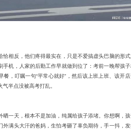
恰恰相反，他们疼得最实在，只是不爱搞虚头巴脑的形式
刷手机，人家的后勤工作早就做到位了：考前一晚帮孩子
早餐，叮嘱一句“平常心就好”，然后该上班上班、该开店
火气半点没被高考打乱。
外晒一天，根本不是加油，纯属给孩子添堵。你想啊，孩
门外满头大汗的爸妈，生怕考砸了辜负期待，手一抖，发