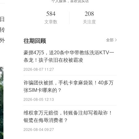
个人媒体，喜欢说实话
584
208
日
文章数
关注度
转
外
往期回顾
全部
豪掷4万5，送20条中华带教练洗浴KTV一
条龙！孩子依旧在校被霸凌
2026-08-07 11:27
诈骗团伙被抓，手机卡拿麻袋装！40多万
张SIM卡哪来的？
2026-08-05 12:13
维权拿万元赔偿，转账备注却写着敲诈！
银鹭在侮辱消费者？
2026-08-04 09:27