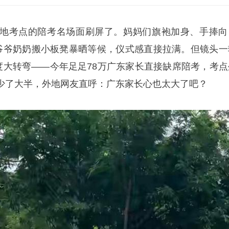
地考点的陪考名场面刷屏了。妈妈们旗袍加身、手捧向
爷爷奶奶搬小板凳暴晒等候，仪式感直接拉满。但镜头一
0度大转弯——今年足足78万广东家长直接缺席陪考，考点
少了大半，外地网友直呼：广东家长心也太大了吧？