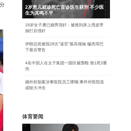
分
2岁患儿就诊死亡首诊医生获刑 不少医
生为其鸣不平
18岁女子遭已婚男强奸：被推到床上用皮带
抽打后强奸
伊朗总统被指28次"逼宫"最高领袖 穆杰塔巴
下最后警告
4名中国人在太子集团一园区被围殴 致1死3重
伤
婚外胚胎案涉事医院员工哽咽:事件对医院造
成较大冲击
体育要闻