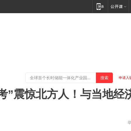
申请入
陪考”震惊北方人！与当地经