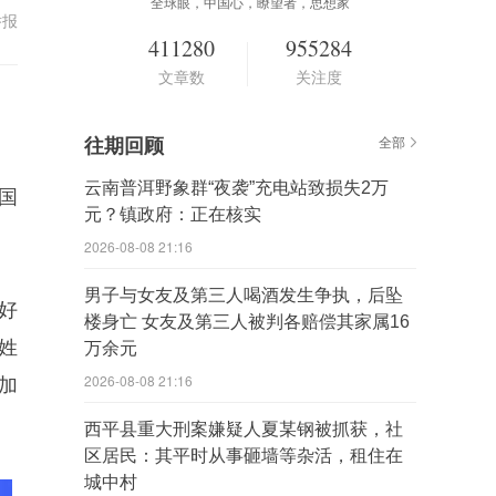
全球眼，中国心，瞭望者，思想家
举报
411280
955284
文章数
关注度
往期回顾
全部
云南普洱野象群“夜袭”充电站致损失2万
国
元？镇政府：正在核实
2026-08-08 21:16
男子与女友及第三人喝酒发生争执，后坠
好
楼身亡 女友及第三人被判各赔偿其家属16
姓
万余元
2026-08-08 21:16
加
西平县重大刑案嫌疑人夏某钢被抓获，社
区居民：其平时从事砸墙等杂活，租住在
城中村