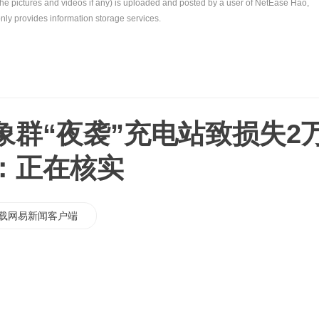
the pictures and videos if any) is uploaded and posted by a user of NetEase Hao,
nly provides information storage services.
象群“夜袭”充电站致损失2
：正在核实
载网易新闻客户端