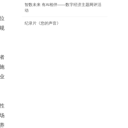
智数未来 有AI相伴——数字经济主题网评活
动
位
纪录片《您的声音》
规
者
施
业
性
场
养