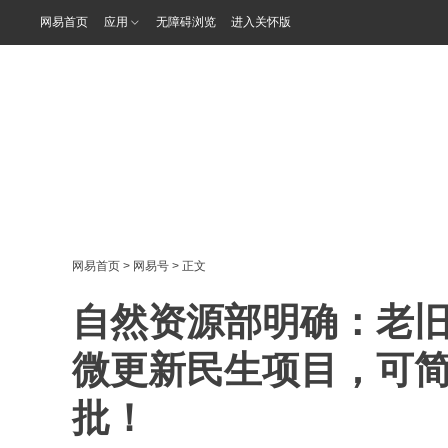
网易首页
应用
无障碍浏览
进入关怀版
网易首页
>
网易号
> 正文
自然资源部明确：老
微更新民生项目，可
批！