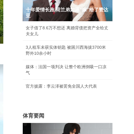
十年爱情长跑 荷兰弟如愿“嫁”给了赞达
亚
女子借了8.6万不想还 离婚背债把资产全给丈
夫女儿
3人租车未获实体钥匙 被困川西海拔3700米
野外10余小时
媒体：法国一项判决 让整个欧洲倒吸一口凉
气
官方披露：李云泽被罢免全国人大代表
体育要闻