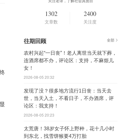
关注老谭，了解社会真面目
1302
2400
文章数
关注度
往期回顾
全部
农村兴起“一日丧”！老人离世当天就下葬，
连酒席都不办，评论区：支持，不麻烦儿
女！
终
2026-08-05 20:32
发现了没？很多地方流行1日丧：当天去
世，当天入土，不看日子，不办酒席，评
显
论区：我支持！
2026-08-05 20:23
太荒唐！38岁女子怀上野种，花十几小时
到东北，找雪饼猴要4万打胎