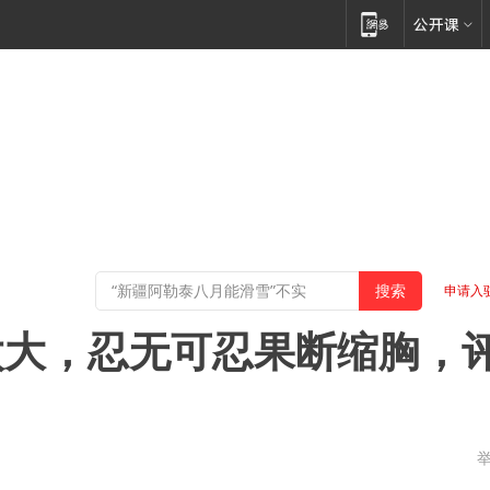
申请入
太大，忍无可忍果断缩胸，