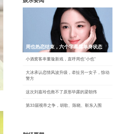
娱乐要闻
周也热恋结束，六个字暴露单身状态
小酒窝客串董璇新戏，直呼周也“小也”
大冰承认恋情风波升级，牵扯另一女子，惊动
警方
这次刘嘉玲也救不了原形毕露的梁朝伟
第33届视帝之争，胡歌、陈晓、靳东入围