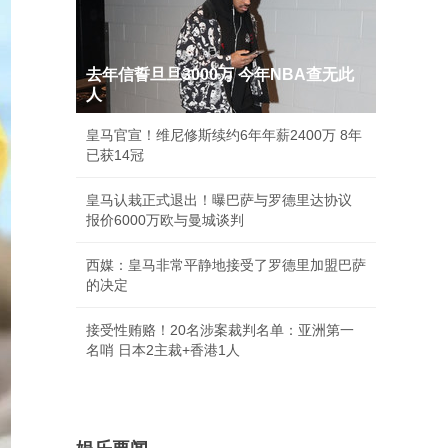
去年信誓旦旦3000万 今年NBA查无此
人
皇马官宣！维尼修斯续约6年年薪2400万 8年
已获14冠
皇马认栽正式退出！曝巴萨与罗德里达协议
报价6000万欧与曼城谈判
西媒：皇马非常平静地接受了罗德里加盟巴萨
的决定
接受性贿赂！20名涉案裁判名单：亚洲第一
名哨 日本2主裁+香港1人