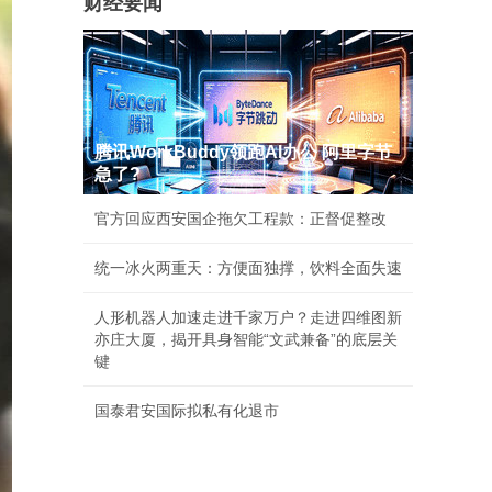
财经要闻
腾讯WorkBuddy领跑AI办公 阿里字节
急了?
官方回应西安国企拖欠工程款：正督促整改
统一冰火两重天：方便面独撑，饮料全面失速
人形机器人加速走进千家万户？走进四维图新
亦庄大厦，揭开具身智能“文武兼备”的底层关
键
国泰君安国际拟私有化退市