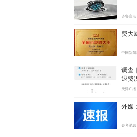
齐鲁壹点 20
费大
中国新闻周刊
调查 
退费
天津广播 20
外媒
参考消息 20