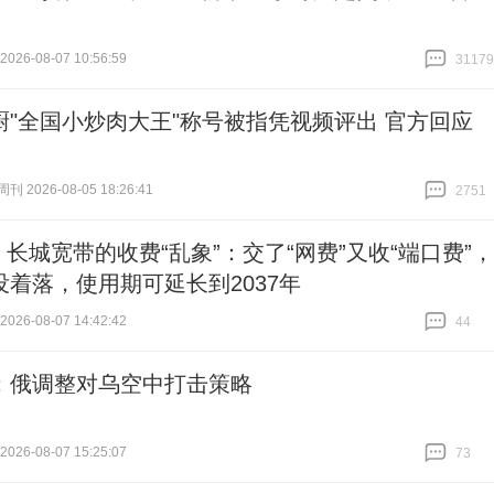
26-08-07 10:56:59
31179
跟贴
31179
厨"全国小炒肉大王"称号被指凭视频评出 官方回应
 2026-08-05 18:26:41
2751
跟贴
2751
| 长城宽带的收费“乱象”：交了“网费”又收“端口费”，
没着落，使用期可延长到2037年
26-08-07 14:42:42
44
跟贴
44
：俄调整对乌空中打击策略
26-08-07 15:25:07
73
跟贴
73