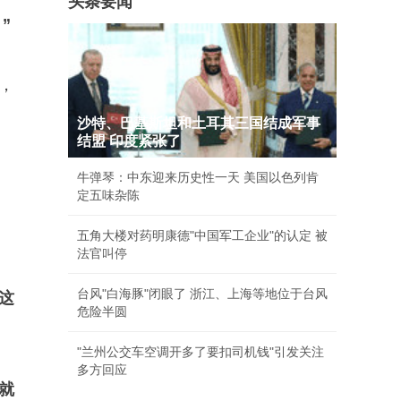
头条要闻
”
，
沙特、巴基斯坦和土耳其三国结成军事
结盟 印度紧张了
牛弹琴：中东迎来历史性一天 美国以色列肯
定五味杂陈
五角大楼对药明康德"中国军工企业"的认定 被
法官叫停
台风"白海豚"闭眼了 浙江、上海等地位于台风
这
危险半圆
"兰州公交车空调开多了要扣司机钱"引发关注
多方回应
就