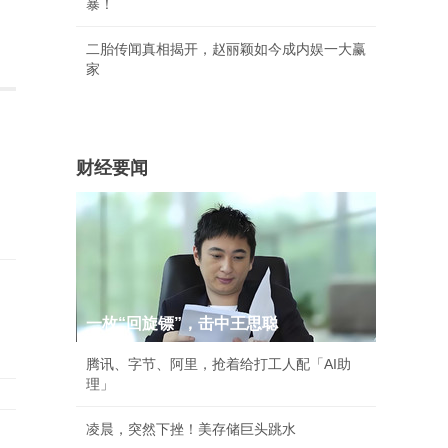
暴！
二胎传闻真相揭开，赵丽颖如今成内娱一大赢
家
财经要闻
一枚“回旋镖”，击中王思聪
腾讯、字节、阿里，抢着给打工人配「AI助
理」
凌晨，突然下挫！美存储巨头跳水