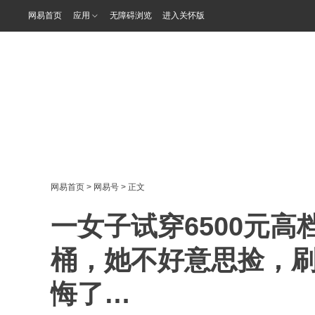
网易首页
应用
无障碍浏览
进入关怀版
网易首页
>
网易号
> 正文
一女子试穿6500元
桶，她不好意思捡，刷
悔了…