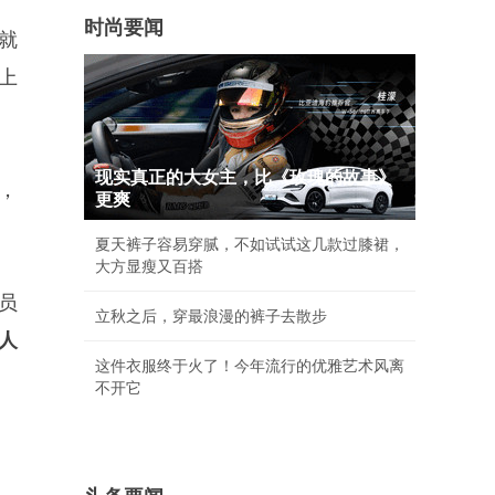
时尚要闻
就
上
现实真正的大女主，比《玫瑰的故事》
，
更爽
夏天裤子容易穿腻，不如试试这几款过膝裙，
大方显瘦又百搭
员
立秋之后，穿最浪漫的裤子去散步
人
这件衣服终于火了！今年流行的优雅艺术风离
不开它