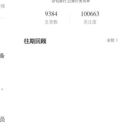
背包旅行,让旅行更简单
举报
9384
100663
文章数
关注度
。
往期回顾
全部
备
，
员