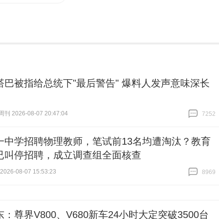
塔巴被指给总统下"最后警告" 爆料人发声意味深长
 2026-08-07 20:47:04
7252
跟贴
7252
一中学招聘物理教师，笔试前13名均遭淘汰？教育
已叫停招聘，成立调查组全面核查
26-08-07 15:53:23
8969
跟贴
8969
：尊界V800、V680新车24小时大定突破3500台