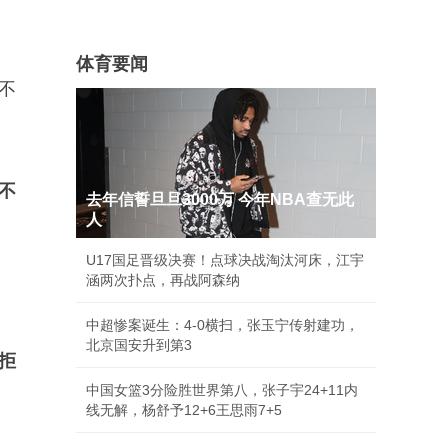
体育要闻
不
不
去年信誓旦旦3000万 今年NBA查无此
人
U17国足晋级决赛！点球决战淘汰河床，江宇
涵两次扑点，再战阿森纳
中超惨案诞生：4-0横扫，张玉宁传射建功，
北京国安升到第3
拒
中国女篮3分险胜世界第八，张子宇24+11内
线无解，杨舒予12+6王思雨7+5