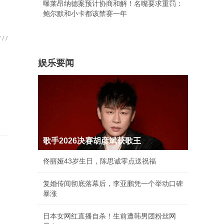
曝莱昂纳德案预计协商和解！名嘴要求重罚：
鲍尔默和小卡都该禁赛一年
娱乐要闻
歌手2026决赛胡彦斌获歌王
佟丽娅43岁生日，陈思诚零点送祝福
复婚传闻彻底落幕后，李亚鹏凭一个举动口碑
暴涨
日本女网红直播自杀！生前遭韩男团粉丝网