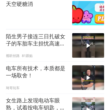
天空硬糖消
陌生男子接连三日扎破女
子的车胎车主担忧高速爆
胎会危及自身性命女子：
视听丝路
81跟贴
我不要钱 就要把他给关进
去
电车所有技术，本质都是
一场取舍！
琦哥玩车
女生路上发现电动车眼
熟，试着按电车钥匙，惊