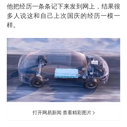
中国“五箭齐发”反制美国
他把经历一条条记下来发到网上，结果很
首次证实！“胶球”存在
多人说这和自己上次国庆的经历一模一
东方甄选被判赔偿江小白30万元
样。
奋进开新局 实干挑大梁
打开网易新闻 查看精彩图片