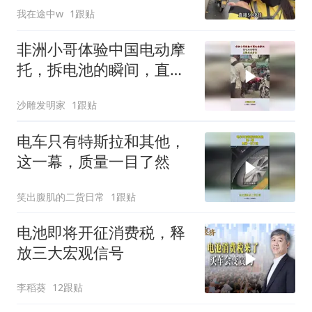
我在途中w
1跟贴
非洲小哥体验中国电动摩
托，拆电池的瞬间，直接
把我看呆！
沙雕发明家
1跟贴
电车只有特斯拉和其他，
这一幕，质量一目了然
笑出腹肌的二货日常
1跟贴
电池即将开征消费税，释
放三大宏观信号
李稻葵
12跟贴