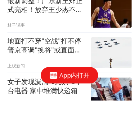
最新调整！广东新王炸正
式亮相！放弃王少杰不追
胡金秋球队大换血
林子说事
地面打不穿"空战"打不停
普京高调"换将"或直面消
耗战
上观新闻
App内打开
女子发现漏洞"0元购"3千
台电器 家中堆满快递箱
鲁中晨报
媒体:涉台问题麦考尔与鲁
比奥表态分化 谁能代表华