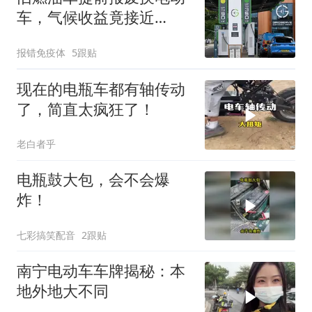
车，气候收益竟接近
90%，新研究打破直觉
报错免疫体
5跟贴
现在的电瓶车都有轴传动
了，简直太疯狂了！
老白者乎
电瓶鼓大包，会不会爆
炸！
七彩搞笑配音
2跟贴
南宁电动车车牌揭秘：本
地外地大不同