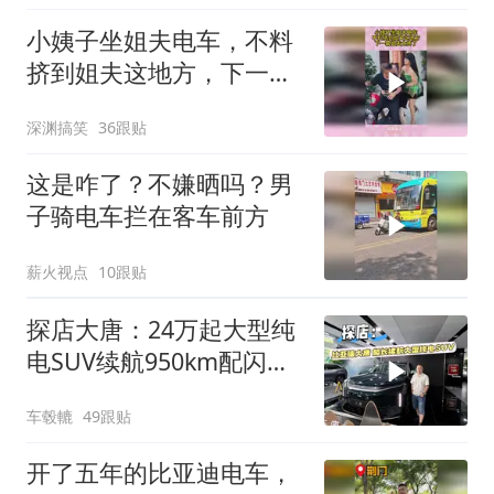
小姨子坐姐夫电车，不料
挤到姐夫这地方，下一幕
姐夫太疼了
深渊搞笑
36跟贴
这是咋了？不嫌晒吗？男
子骑电车拦在客车前方
薪火视点
10跟贴
探店大唐：24万起大型纯
电SUV续航950km配闪
充，香吗？
车毂轆
49跟贴
开了五年的比亚迪电车，