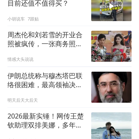
目前还值不值得买？
小胡说车
7跟贴
周杰伦和刘若雪的开业合
照被疯传，一张商务照编
出一部狗血剧
情感大头说说
伊朗总统称与穆杰塔巴联
络很困难，最高领袖决策
过程正遭人利用
明天后天大后天
2026最新实锤！网传王楚
钦助理双排美娜，多年绯
闻终于翻盘打脸