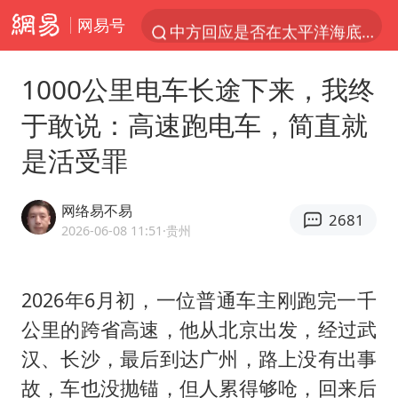
网易号
中方回应是否在太平洋海底开采稀土
台风白海豚影响中国已成定局
1000公里电车长途下来，我终
看守所辅警收受10万获刑1年
于敢说：高速跑电车，简直就
U17国足1分钟轰2球
是活受罪
宇树科技发行价格150.80元/股
五粮液渠道价一箱上涨近百元
网络易不易
2681
宇树科技王兴兴身家有望超200亿元
2026-06-08 11:51
·贵州
吉林一“温度计大楼”读数爆表
我国编制完成新版全月地质图
2026年6月初，一位普通车主刚跑完一千
公里的跨省高速，他从北京出发，经过武
深圳地面沉降致车辆损坏系谣言
汉、长沙，最后到达广州，路上没有出事
外交部发言人就广岛核爆81周年等答记者问
故，车也没抛锚，但人累得够呛，回来后