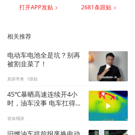
打开APP发贴
2681
条跟贴
相关推荐
电动车电池全是坑？别再
被割韭菜了！
真探李奥
1跟贴
45℃暴晒高速连续开4小
时，油车没事 电车扛得住
吗？实测见真
壹抹殘淚
旧燃油车提前报废换电动