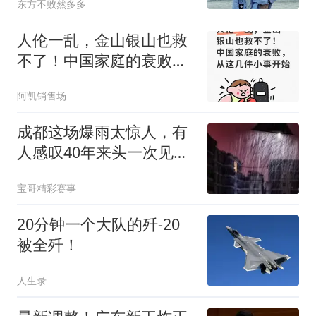
东方不败然多多
人伦一乱，金山银山也救
不了！中国家庭的衰败，
从这几件小事开始
阿凯销售场
成都这场爆雨太惊人，有
人感叹40年来头一次见，
祝愿平安
宝哥精彩赛事
20分钟一个大队的歼-20
被全歼！
人生录