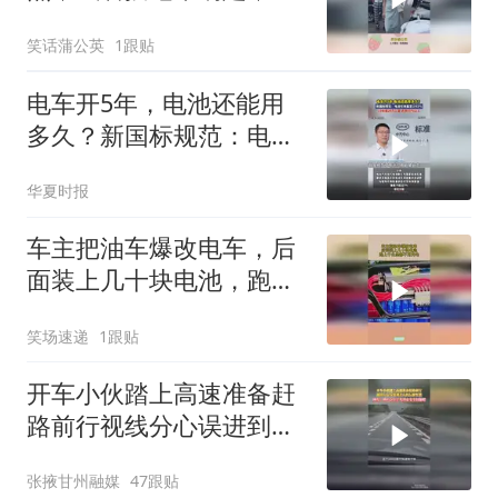
喜来的太突然！
笑话蒲公英
1跟贴
电车开5年，电池还能用
多久？新国标规范：电池
可用量至少82%
华夏时报
车主把油车爆改电车，后
面装上几十块电池，跑上
千公里都不用充电
笑场速递
1跟贴
开车小伙踏上高速准备赶
路前行视线分心误进到旁
人的行驶车道网友：别担
张掖甘州融媒
47跟贴
心分了 先担心安全问题吧