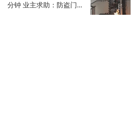
分钟 业主求助：防盗门都
烫手
都市快报橙柿互动
英超冠军1-3惨败，阿森纳
这是在逼宫？8月6日，一
场本该用来磨合阵容的友
带你逛体坛
谊赛，硬生生踢出了“公开
处刑”的味道
257名议员彻底赢了！菲
最高法院连夜废掉上诉，
萨拉惨败
王姐懒人家常菜
豪掷1.16亿英镑！曼联计
划打包挖角纽卡双星补强
阵容