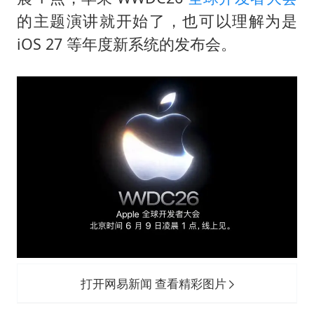
日本籍女网红在韩直播时自杀身亡
的主题演讲就开始了，也可以理解为是
香港殿堂级填词人黎彼得因病离世 终年76岁
iOS 27 等年度新系统的发布会。
弹药库存告急 美军补货难
总书记关心百姓身边这些民生大事
打开网易新闻 查看精彩图片