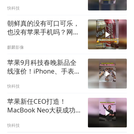
货量达1000万台
快科技
朝鲜真的没有可口可乐，
也没有苹果手机吗？网
友：活够了？
麒麟影像
苹果9月科技春晚新品全
线涨价！iPhone、手表、
耳机全都撑不住了
快科技
苹果新任CEO打造！
MacBook Neo大获成功！
成了苹果今年最畅销的笔
快科技
记本