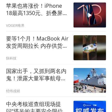
苹果也将涨价！iPhone
18最高1350元、折叠屏或
13500元起售
VDGER唯界
要等1个月！MacBook Air
发货周期拉长 内存供货受
限拖累苹果！百年一遇
快科技
国家出手，又抓到两名内
鬼！泄露大量军事航母机
密，身份大有来头
经纬戎韬
中央考核巡查组现场提
问“塔吊的主要安全限位装