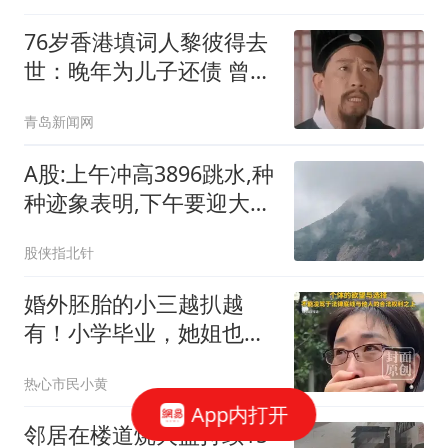
76岁香港填词人黎彼得去
世：晚年为儿子还债 曾想
征婚
青岛新闻网
A股:上午冲高3896跳水,种
种迹象表明,下午要迎大级
别震荡调整吗?
股侠指北针
婚外胚胎的小三越扒越
有！小学毕业，她姐也傍
大款，父母引以为傲
热心市民小黄
App内打开
邻居在楼道烧火盆持续15