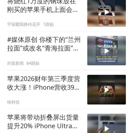
将烧红1万度的钢珠放在
刚买的苹果手机上面会爆
炸吗？
宇宙暖阳静待花开
1跟贴
#媒体原创 你楼下的“兰州
拉面”或改名“青海拉面”，
经营约40年，实际上是青
封面新闻
84跟贴
海人开的，天津72家面馆
已集体更换招牌
苹果2026财年第三季度营
收大涨！iPhone营收3926
亿！创同期历史新高
快科技
苹果将带动折叠屏出货量
提升20% iPhone Ultra备