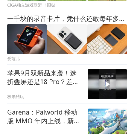
CiGA独立游戏联盟
1跟贴
一千块的录音卡片，凭什么还敢每年多收一千块钱？
爱范儿
苹果9月双新品来袭！选
折叠屏还是18 Pro？差距
不止价格
极果酷玩
Garena：Palworld 移动
版 MMO 年内上线，新增
原创剧情与一键控制