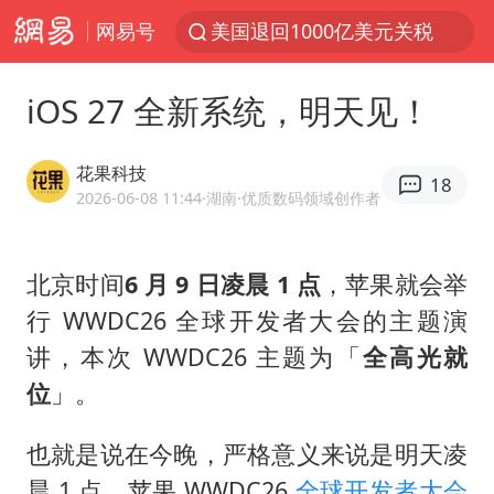
网易号
美国退回1000亿美元关税
38岁山东财大教授刘海明逝世
iOS 27 全新系统，明天见！
顾客结账把钱扔地上 服务员霸气扔回
李亚鹏向地铁吐血女孩捐99999元
花果科技
18
河南试行周五下午弹性离岗
2026-06-08 11:44
·湖南
·优质数码领域创作者
“天津之眼”摩天轮附近2人落水
北京时间
6 月 9 日凌晨 1 点
，苹果就会举
沙特否认与胡塞武装举行会谈
行 WWDC26 全球开发者大会的主题演
“银行午休1.5小时”留个窗口行不行
讲，本次 WWDC26 主题为「
全高光就
如何把百年大党建设得更加坚强有力
位
」。
41岁女子为鼓励女儿考上985研究生
也就是说在今晚，严格意义来说是明天凌
乘客脱鞋散发异味 司机提醒反被怼
晨 1 点，苹果 WWDC26
全球开发者大会