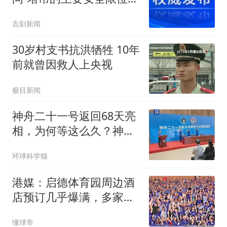
置有哪些？”企业安全员转
吉刻新闻
头偷偷用手机查答案……
30岁村支书抗洪牺牲 10年
前就曾因救人上央视
极目新闻
神舟二十一号返回68天亮
相，为何等这么久？神二
十三1人在轨飞1年
环球科学猫
港媒：启德体育园周边酒
店预订几乎爆满，多家球
衣店销量暴涨
懂球帝