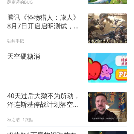
薛定谔的BUG
腾讯《怪物猎人：旅人》
8月7日开启启明测试，仅
限安卓骁龙845+
硅屿手记
天空硬糖消
40天过后大鹅不为所动，
泽连斯基停战计划落空，
改口秋季再谈
秋之洁
1跟贴