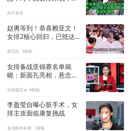
是惊天噩耗
何子萱伢
赵勇等到！恭喜赖亚文！
女排2核心回归，已抵达
北京，亚锦赛稳了
胡又扯
3跟贴
女排备战亚锦赛名单揭
晓：新面孔亮相，悬念揭
晓！
尘埃落定w
4跟贴
李盈莹自曝心脏手术，女
排主攻面临康复挑战
老淸医学科普
1跟贴