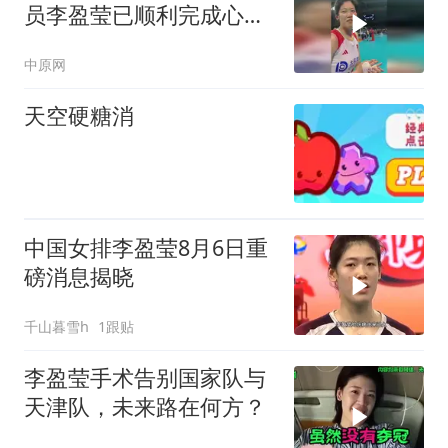
员李盈莹已顺利完成心脏
相关手术，无缘女排亚锦
中原网
赛与亚运会
天空硬糖消
中国女排李盈莹8月6日重
磅消息揭晓
千山暮雪h
1跟贴
李盈莹手术告别国家队与
天津队，未来路在何方？