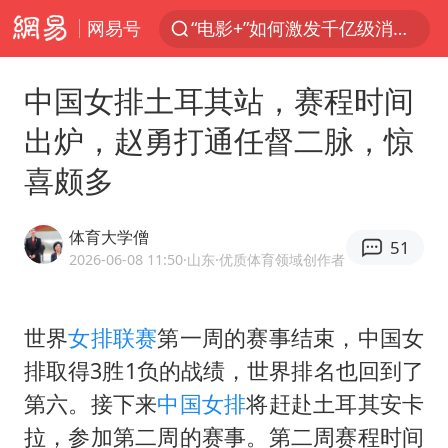
网易号
“电影+”如何激发千亿级消费新活力？
全球首个长时储能一体化产业园量产
中国女排土耳其站，赛程时间
台风白海豚已进入24小时警戒线
出炉，赵勇打通任督二脉，惊
中国女篮70-67险胜尼日利亚女篮
喜颇多
四川宜宾市高县4.9级地震致1人死亡
名创优品回应女子吐槽内裤质量差
体育大学僧
51
上海：台风白海豚或将带来龙卷风
2026-06-08 11:50
·山东
·优质体育领域创作者
出口禁令驱动有色板块大涨
胜宏科技：股票交易异常波动
世界
女排联赛
第一周的赛事结束，中国女
排取得3胜1负的战绩，世界排名也回到了
秋天的第一杯奶茶到底有多火
第六。接下来
中国女排
将赶赴土耳其安卡
U17国足三连胜晋级明日之星半决赛
拉，参加第二周的赛事。第二周赛程时间