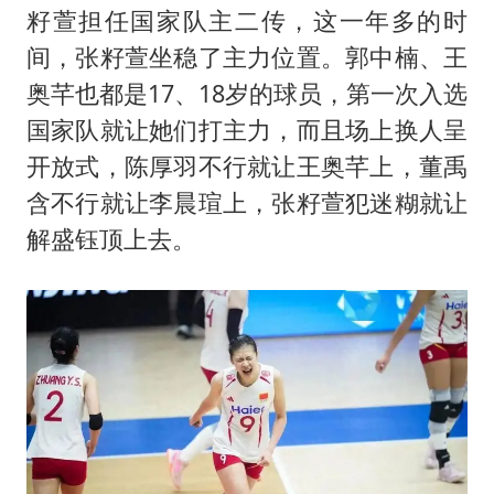
籽萱担任国家队主二传，这一年多的时
间，张籽萱坐稳了主力位置。郭中楠、王
奥芊也都是17、18岁的球员，第一次入选
国家队就让她们打主力，而且场上换人呈
开放式，陈厚羽不行就让王奥芊上，董禹
含不行就让李晨瑄上，张籽萱犯迷糊就让
解盛钰顶上去。