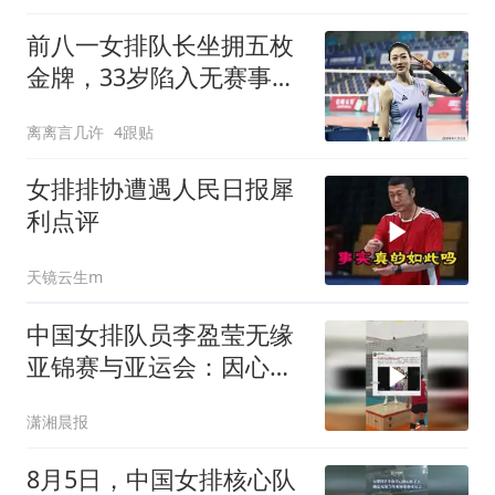
前八一女排队长坐拥五枚
金牌，33岁陷入无赛事可
战，如今转当网红
离离言几许
4跟贴
女排排协遭遇人民日报犀
利点评
天镜云生m
中国女排队员李盈莹无缘
亚锦赛与亚运会：因心脏
出状况做了手术，现已出
潇湘晨报
院回家休养
8月5日，中国女排核心队