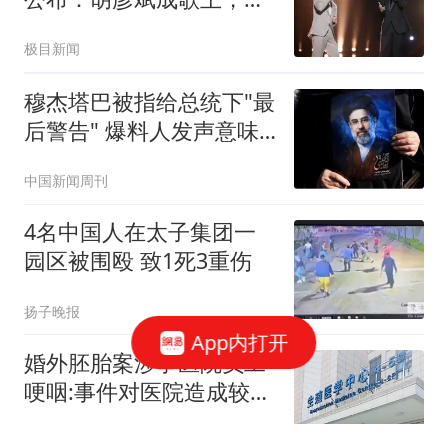
豫第二，万妮达第三
极目新闻
穆杰塔巴被指给总统下"最
后警告" 爆料人发声意味
深长
中国新闻周刊
4名中国人在太子集团一
园区被围殴 致1死3重伤
扬子晚报
App内打开
婚外胚胎案涉事医院员工
哽咽:事件对医院造成较大
冲击
大风新闻