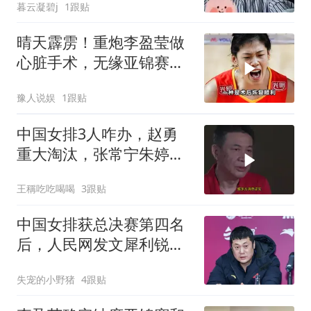
暮云凝碧j
1跟贴
晴天霹雳！重炮李盈莹做
心脏手术，无缘亚锦赛，
球迷：或从此退役
豫人说娱
1跟贴
中国女排3人咋办，赵勇
重大淘汰，张常宁朱婷咋
办！
王稱吃吃喝喝
3跟贴
中国女排获总决赛第四名
后，人民网发文犀利锐
评，朱婷的话没说错
失宠的小野猪
4跟贴