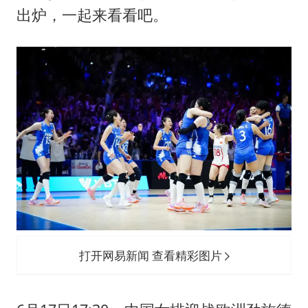
国乒男单横滨冠军赛全军覆没
出炉，一起来看看吧。
38岁演员求职万岁山NPC成功
东航：国内客票提前14天免费退改
胡彦斌韩磊 谁帮谁
胡彦斌获《歌手2026》歌王
百花奖开幕式
夯实基础开新局
打开网易新闻 查看精彩图片