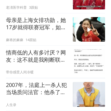
老淸医学科普
3跟贴
母亲是上海女排功勋，她
17岁就得联赛冠军，如今
在国家队潜力无限
麻将的麻麻
14跟贴
情商低的人有多讨厌？网
友：这不就是我刚断联系
的朋友吗
带你感受人间冷暖
2007年，法庭上一杀人犯
当场质问法官：他杀了四
个女人。 不是三个，是四
人生录
个。 为什么只说我杀了三