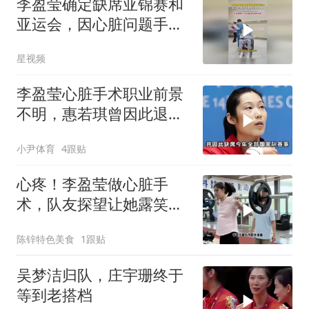
李盈莹确定缺席亚锦赛和
亚运会，因心脏问题手
术，晒住院照仍微笑
星视频
李盈莹心脏手术职业前景
不明，惠若琪曾因此退
役，女排需朱婷回归
小尹体育
4跟贴
心疼！李盈莹做心脏手
术，队友探望让她露笑
容，对比朱婷令人扎心
陈锌特色美食
1跟贴
吴梦洁归队，庄宇珊终于
等到老搭档