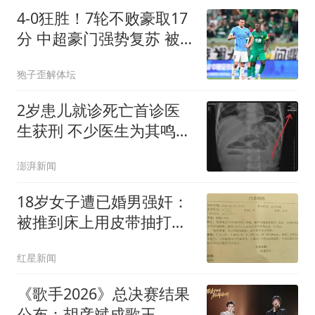
个？
4-0狂胜！7轮不败豪取17
分 中超豪门强势复苏 被
扣5分依旧跻身前三
狍子歪解体坛
2岁患儿就诊死亡首诊医
生获刑 不少医生为其鸣不
平
澎湃新闻
18岁女子遭已婚男强奸：
被推到床上用皮带抽打后
强奸
红星新闻
《歌手2026》总决赛结果
公布：胡彦斌成歌王，齐