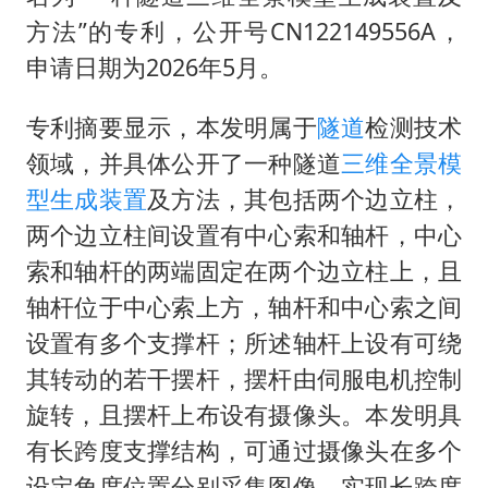
王艺迪2-4不敌张本美和止步4强
方法”的专利，公开号CN122149556A，
于东来直播和胖东来核心团队开会
申请日期为2026年5月。
2025年小学教师减少13.19万
专利摘要显示，本发明属于
隧道
检测技术
《龙餐馆》 冲奖
领域，并具体公开了一种隧道
三维全景模
笔试第一被劝弃考涉事副校长被撤职
型
生成装置
及方法，其包括两个边立柱，
上海有出现龙卷潜势
两个边立柱间设置有中心索和轴杆，中心
奋力开创中国式现代化建设新局面
索和轴杆的两端固定在两个边立柱上，且
轴杆位于中心索上方，轴杆和中心索之间
设置有多个支撑杆；所述轴杆上设有可绕
其转动的若干摆杆，摆杆由伺服电机控制
旋转，且摆杆上布设有摄像头。本发明具
有长跨度支撑结构，可通过摄像头在多个
设定角度位置分别采集图像，实现长跨度