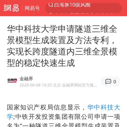
白海豚10级风圈
网易号
上半年我国经营主体结构持续优化
上海全域长途客运班次全部停运
华中科技大学申请隧道三维全
白海豚将给京津冀带来大暴雨
景模型生成装置及方法专利，
王传君 《披荆斩棘》
实现长跨度隧道内三维全景模
上海暴雨红色预警
型的稳定快速生成
国足U17与阿森纳决赛取消 并列冠军
王艺迪无缘横滨赛决赛
金融界
0
2026-06-08 10:25
·北京
·金融界网站官方账号 优质财经领域创作者
于东来回应胖东来近25年老店年底关闭
上门女婿出轨女邻居多年被判重婚罪
国家知识产权局信息显示，
华中科技大
女子发现前夫婚内与第三者育子
学
;中铁开发投资集团有限公司申请一项
以军士兵把枪口对准中国记者
名为“一种隧道三维全景模型生成装置及