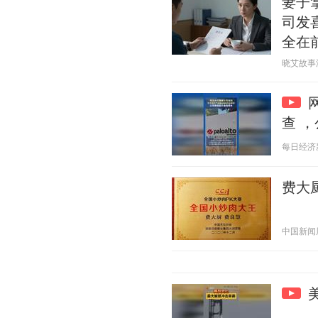
妻子
司发
全在
晓艾故事汇 2
查 
每日经济新闻
费大
中国新闻周刊