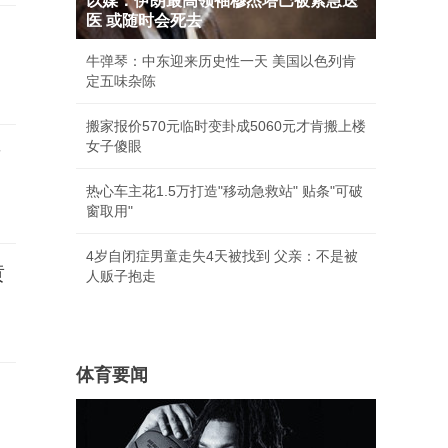
以媒：伊朗最高领袖穆杰塔巴被紧急送
医 或随时会死去
牛弹琴：中东迎来历史性一天 美国以色列肯
定五味杂陈
搬家报价570元临时变卦成5060元才肯搬上楼
女子傻眼
后
热心车主花1.5万打造"移动急救站" 贴条"可破
窗取用"
4岁自闭症男童走失4天被找到 父亲：不是被
黄
人贩子抱走
体育要闻