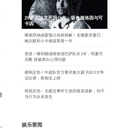
29岁克拉克死因公布：吸食海洛因与可
卡因
曝莱昂纳德案预计协商和解！名嘴要求重罚：
鲍尔默和小卡都该禁赛一年
突发！曝利物浦将租借巴萨队长1年：明夏可
买断 曾被查出心理问题
硬刚足协！中超队官方要求换主裁 列出3大争
议比赛：鲁能全上榜
韩国足协：为最近事件引发的疑虑道歉，但不
堆
当行为从未发生
娱乐要闻