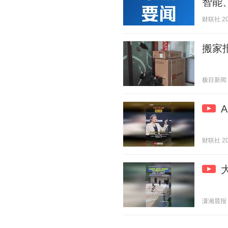
智能
财联社 202
搬家
极目新闻 20
财联社 202
潇湘晨报 20