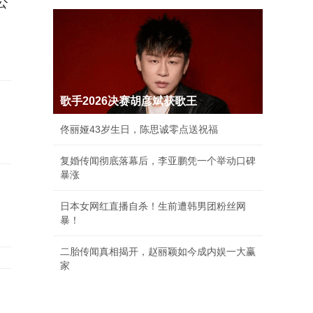
公
，
歌手2026决赛胡彦斌获歌王
佟丽娅43岁生日，陈思诚零点送祝福
复婚传闻彻底落幕后，李亚鹏凭一个举动口碑
暴涨
日本女网红直播自杀！生前遭韩男团粉丝网
暴！
二胎传闻真相揭开，赵丽颖如今成内娱一大赢
家