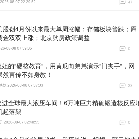
26-08-07 22:29:52
47
跟贴
47
美股创4月份以来最大单周涨幅；存储板块普跌；原
黄金双双上涨；北京购房政策调整
6-08-08 07:59:05
0
跟贴
0
姐姐的“硬核教育”，用黄瓜向弟弟演示“门夹手”，网
果然言传不如身教！
 2026-08-08 07:37:33
23
跟贴
23
走进全球最大液压车间！6万吨巨力精确锻造核反应
机起落架
026-08-07 02:48:55
0
跟贴
0