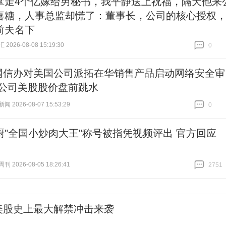
拿走4个亿嫁给男秘书，我平静送上祝福，隔天他来
喜糖，人事总监却慌了：董事长，公司的核心授权
前夫名下
026-08-08 15:19:30
0
跟贴
0
网信办对美国公司派拓在华销售产品启动网络安全审
，公司美股股价盘前跳水
 2026-08-07 15:53:29
0
跟贴
0
厨"全国小炒肉大王"称号被指凭视频评出 官方回应
 2026-08-05 18:26:41
2751
跟贴
2751
美股史上最大解禁冲击来袭