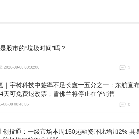
，是股市的“垃圾时间”吗？
026-08-08 08:32:06
1
跟贴
1
1氪｜宇树科技中签率不足长鑫十五分之一；东航宣
14天可免费退改票；雪佛兰将停止在华销售
-08-08 08:46:06
0
跟贴
0
社创投通：一级市场本周150起融资环比增加2% 具