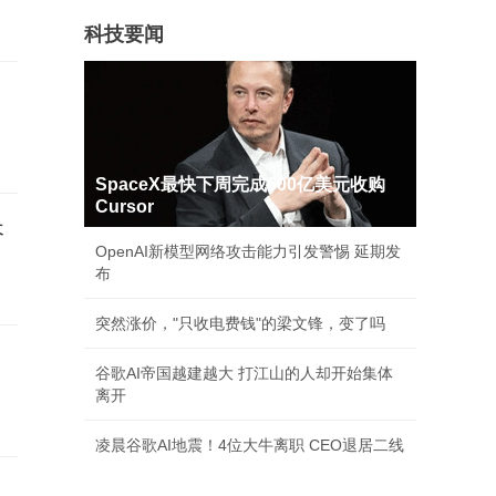
科技要闻
SpaceX最快下周完成600亿美元收购
Cursor
长
OpenAI新模型网络攻击能力引发警惕 延期发
布
突然涨价，"只收电费钱"的梁文锋，变了吗
谷歌AI帝国越建越大 打江山的人却开始集体
离开
凌晨谷歌AI地震！4位大牛离职 CEO退居二线