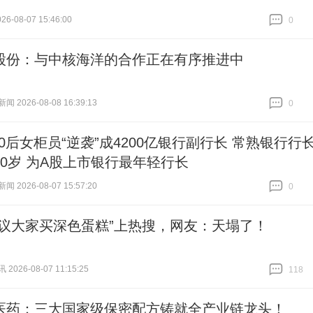
6-08-07 15:46:00
0
跟贴
0
股份：与中核海洋的合作正在有序推进中
 2026-08-08 16:39:13
0
跟贴
0
80后女柜员“逆袭”成4200亿银行副行长 常熟银行行
40岁 为A股上市银行最年轻行长
 2026-08-07 15:57:20
0
跟贴
0
建议大家买深色蛋糕”上热搜，网友：天塌了！
026-08-07 11:15:25
118
跟贴
118
医药：三大国家级保密配方铸就全产业链龙头！