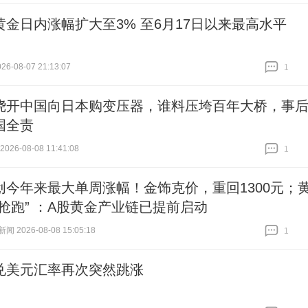
黄金日内涨幅扩大至3% 至6月17日以来最高水平
6-08-07 21:13:07
1
跟贴
1
绕开中国向日本购变压器，谁料压垮百年大桥，事
国全责
26-08-08 11:41:08
1
跟贴
1
创今年来最大单周涨幅！金饰克价，重回1300元；
“抢跑” ：A股黄金产业链已提前启动
 2026-08-08 15:05:18
1
跟贴
1
兑美元汇率再次突然跳涨