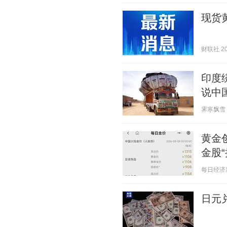
现货
财联社 202
印度
说中
霁寒飘雪 20
黄金
金股
每日经济新闻
日元