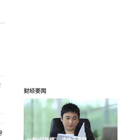
布
财经要闻
身
一枚“回旋镖”，击中王思聪