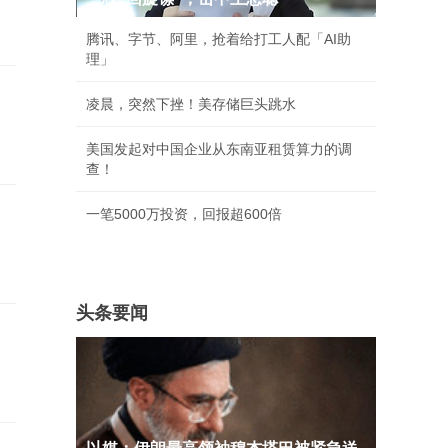
腾讯、字节、阿里，抢着给打工人配「AI助
理」
凌晨，突然下挫！美存储巨头跳水
美国发起对中国企业从东南亚租赁算力的调
查！
一笔5000万投资，回报超600倍
头条要闻