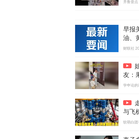
齐鲁壹点 20
早报
油、
财联社 202
友：
学申论的谈妹
与飞
软萌白团子 2