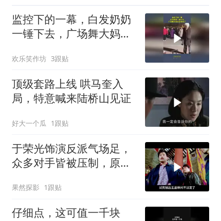
监控下的一幕，白发奶奶
一锤下去，广场舞大妈们
全惊呆了
欢乐笑作坊
3跟贴
顶级套路上线 哄马奎入
局，特意喊来陆桥山见证
好大一个瓜
1跟贴
于荣光饰演反派气场足，
众多对手皆被压制，原来
他才是最强反派
果然探影
1跟贴
仔细点，这可值一千块