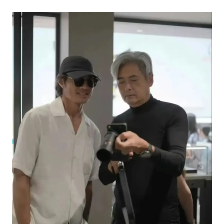
面对面丨蔡磊：与渐冻症抗争 纵使不敌 也不屈服
NBA传奇教练老尼尔森去世
手机真会“偷听”我们说话吗
加沙约14万栋建筑被完全摧毁
5万小车卖不动 微型代步车集体遇冷
“皋”在低处
从科技创新看开局起步的时与势