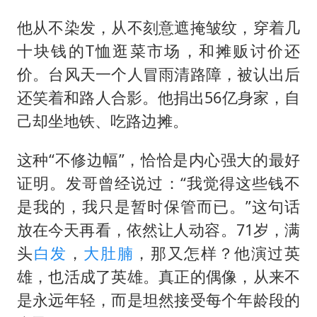
他从不染发，从不刻意遮掩皱纹，穿着几
十块钱的T恤逛菜市场，和摊贩讨价还
价。台风天一个人冒雨清路障，被认出后
还笑着和路人合影。他捐出56亿身家，自
己却坐地铁、吃路边摊。
这种“不修边幅”，恰恰是内心强大的最好
证明。发哥曾经说过：“我觉得这些钱不
是我的，我只是暂时保管而已。”这句话
放在今天再看，依然让人动容。71岁，满
头
白发
，
大肚腩
，那又怎样？他演过英
雄，也活成了英雄。真正的偶像，从来不
是永远年轻，而是坦然接受每个年龄段的