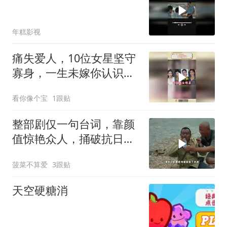
年糕影视
痛失爱人，10位女星坚守
寡身，一生未嫁你认识几
个
看你像个宝
1跟贴
整部剧仅一句台词，靠颜
值惊艳众人，捅破抗日喜
剧天花板
菠菜不算爱
3跟贴
天空硬糖消