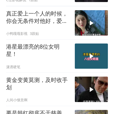
真正爱上一个人的时候，
你会无条件对他好，爱就
是如此纯粹
小鸭嘎嘎影视
3跟贴
港星最漂亮的8位女明
星！
潇洒硬笔
黄金变黄莫测，及时收手
划
人间小惬意啊
要是韩红彻底不干慈善