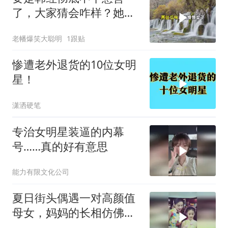
了，大家猜会咋样？她多
半就会变成第二个冯
老幡爆笑大聪明
1跟贴
惨遭老外退货的10位女明
星！
潇洒硬笔
专治女明星装逼的内幕
号……真的好有意思
能力有限文化公司
夏日街头偶遇一对高颜值
母女，妈妈的长相仿佛看
到当年港片女明星，网