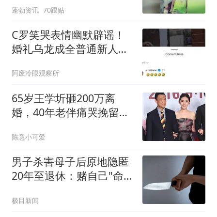
蓬勃资讯
70跟贴
友：爸爸肯定长得也很好
看
C罗笑哭表情幽默辟谣！
婚礼乌龙成全普通新人，
教堂叹终于清静！
阿废冷眼观察所
65岁王学圻砸200万离
婚，40年老伴痛哭挽留无
果
陈意小可爱
男子杀害母子后原地隐匿
20年至退休：赌自己"命
大"
极目新闻