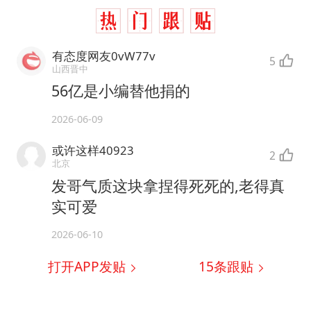
有态度网友0vW77v
5
山西晋中
56亿是小编替他捐的
2026-06-09
或许这样40923
2
北京
发哥气质这块拿捏得死死的,老得真
实可爱
2026-06-10
打开APP发贴
15
条跟贴