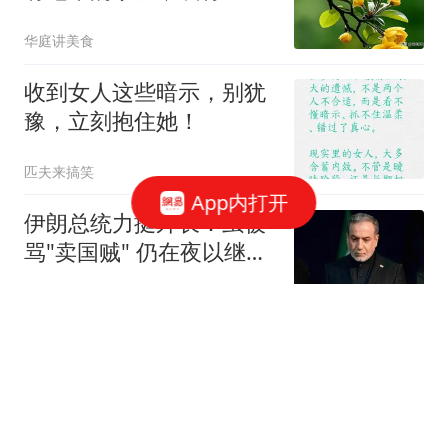
3个现实难题
华庭讲美食
收到女人这些暗示，别犹
豫，立刻抱住她！
匹夫来搞笑
App内打开
伊朗总统力挺外长：虽被
骂"卖国贼" 仍在夜以继日
工作
极目新闻
全网揪心！失联14天迎来
关键线索，张良脑溶洞成
最后希望
小虎新车推荐员