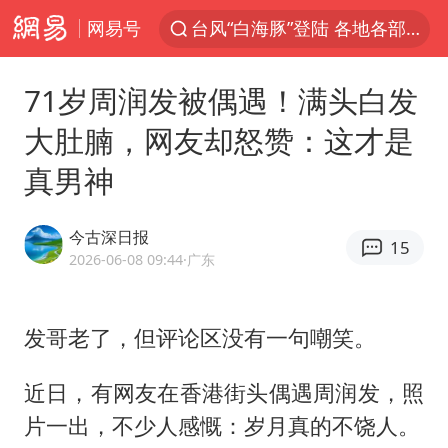
网易号
台风“白海豚”登陆 各地各部门全力应对
人形机器人第一股
71岁周润发被偶遇！满头白发
多地银行上调存款利率
大肚腩，网友却怒赞：这才是
上海地铁4条线路全线停运
真男神
白海豚路径图
宇树申购 中一签有望赚20万元
今古深日报
15
4.2平卫生间补漏注胶花1.55万
2026-06-08 09:44
·广东
武汉3名城管协管员殴打摊主被刑拘
律师谈贾冰私人饭局被偷拍
发哥老了，但评论区没有一句嘲笑。
男子结婚8年3个女儿都不是亲生
近日，有网友在香港街头偶遇
周润发
，照
白海豚可深入内陆制造大范围风雨
片一出，不少人感慨：岁月真的不饶人。