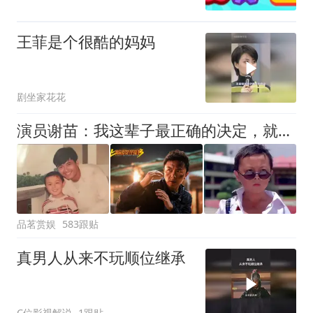
王菲是个很酷的妈妈
剧坐家花花
演员谢苗：我这辈子最正确的决定，就是听周润发的话退圈读书
品茗赏娱
583跟贴
真男人从来不玩顺位继承
C位影视解说
1跟贴