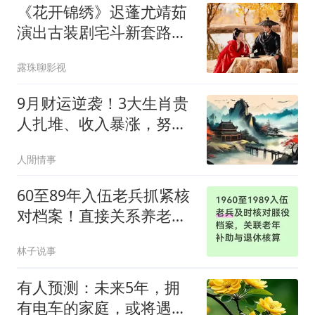
《花开锦绣》迟蓬尤靖茹
演出古装剧宅斗新套路，
傅庭芸亲情友情一夜成灰
露珠聊影视
9月财运逆袭！3大生肖贵
人扎堆、收入暴涨，努力
皆有回报，富贵主动找上
人閒情事
门
60至89年入伍老兵抓紧核
对档案！直接关系养老补
助、退休核算
林子说事
有人预测：未来5年，拥
有电车的家庭，或将遇到