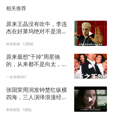
相关推荐
原来王晶没有吹牛，李连
杰在好莱坞绝对不是浪得
虚名！
哈哈影娱
12跟贴
原来最想“干掉”周星驰
的，从来都不是向太，而
是王晶！
一朵奇葩007
张国荣周润发钟楚红纵横
四海，三人演绎浪漫经
典，至今仍无人能超越
果然探影
1跟贴