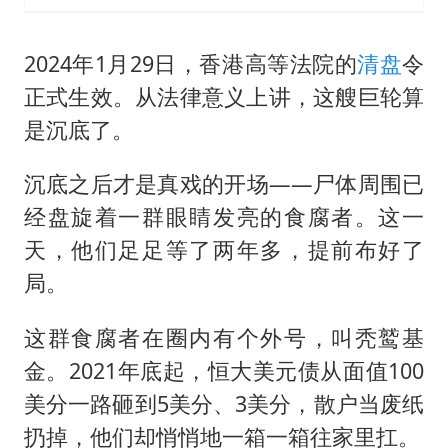
2024年1月29日，香港高等法院的
清盘
令
正式生效。从法律意义上讲，这艘巨轮算
是沉底了。
沉底之后才是真戏的开场——尸体周围已
经盘旋着一群眼睛发亮的食腐者。这一
天，他们足足等了两年多，提前布好了
局。
这群食腐者在圈内有个外号，叫秃鹫基
金。2021年底起，恒大美元债从面值100
美分一路砸到5美分、3美分，散户当废纸
扔掉，他们却悄悄地一箱一箱往家里扛。