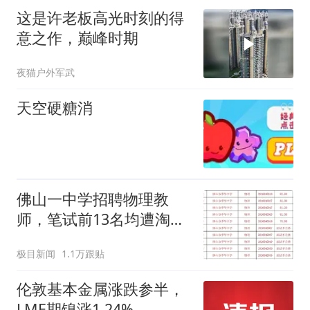
这是许老板高光时刻的得
意之作，巅峰时期
夜猫户外军武
天空硬糖消
佛山一中学招聘物理教
师，笔试前13名均遭淘
汰？教育局：已叫停招
极目新闻
1.1万跟贴
聘，成立调查组全面核查
伦敦基本金属涨跌参半，
LME期镍涨1.24%