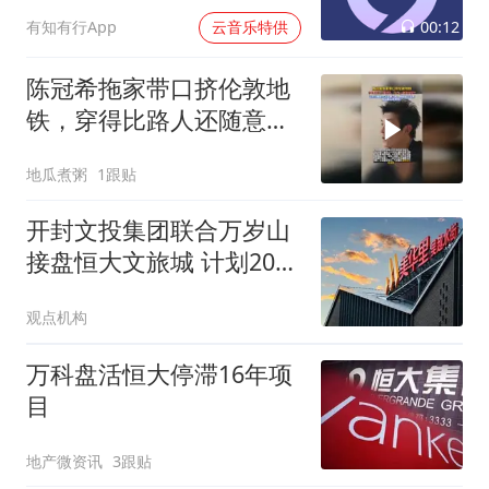
00:12
有知有行App
云音乐特供
陈冠希拖家带口挤伦敦地
铁，穿得比路人还随意，
星味一点都不剩了
地瓜煮粥
1跟贴
开封文投集团联合万岁山
接盘恒大文旅城 计划2028
年开业
观点机构
万科盘活恒大停滞16年项
目
地产微资讯
3跟贴