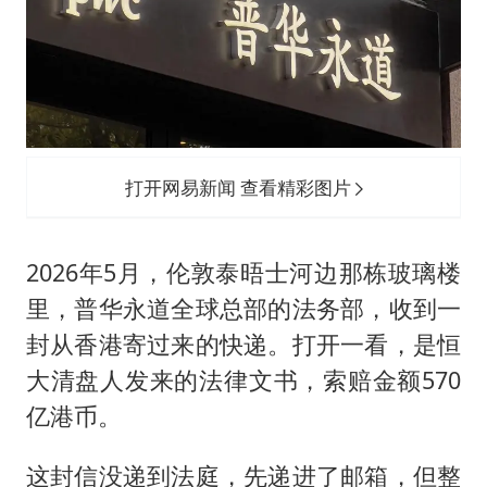
刘浩存百花奖开幕式红裙起舞
女子网购名牌包发现是自己丢的那只
女儿为争财产堵门阻挠父亲出殡
万岁山接盘烂尾恒大文旅城
戚薇谈把脸交给AI
打开网易新闻 查看精彩图片
多个明星演唱会取消
习近平心系体育强国建设
2026年5月，伦敦泰晤士河边那栋玻璃楼
里，普华永道全球总部的法务部，收到一
封从香港寄过来的快递。打开一看，是恒
大清盘人发来的法律文书，索赔金额570
亿港币。
这封信没递到法庭，先递进了邮箱，但整