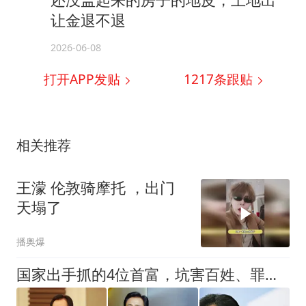
让金退不退
2026-06-08
打开APP发贴
1217
条跟贴
相关推荐
王濛 伦敦骑摩托 ，出门
天塌了
播奥爆
国家出手抓的4位首富，坑害百姓、罪行恶劣，个个不值得原谅