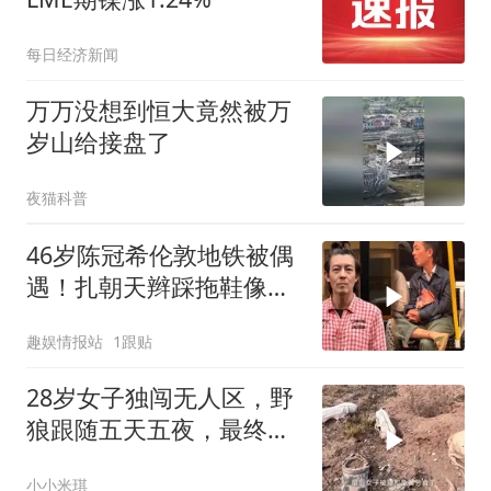
每日经济新闻
万万没想到恒大竟然被万
岁山给接盘了
夜猫科普
46岁陈冠希伦敦地铁被偶
遇！扎朝天辫踩拖鞋像流
浪汉，曾撞脸赵本山网友
趣娱情报站
1跟贴
集体改口夸松弛
28岁女子独闯无人区，野
狼跟随五天五夜，最终被
狼和秃鹫分食
小小米琪