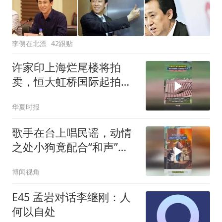
李侽在北漂
42跟贴
许家印上海烂尾楼将拍
卖，恒大虹桥国际起拍价
超78亿元
华夏时报
歌手在台上唱民谣，动情
之处小狗竟配合“和声”，
网友：伦敦的雨天未必有
博闻视角
它忧郁
E45 孟岩对话李继刚：人
何以自处