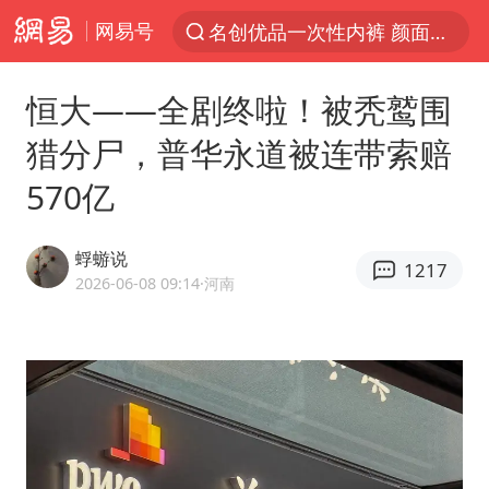
网易号
解锁各地夏日限定体验
视频丨中国东方电气集团原党组副书记、董事宋致远被查
恒大——全剧终啦！被秃鹫围
四川宜宾市珙县发生3.4级地震
猎分尸，普华永道被连带索赔
台风白海豚闭眼浙江上海处于危险半圆
570亿
白海豚将正面袭击贯穿浙江
香港宏福苑火灾或由烟头引起
蜉蝣说
1217
中国父女泰国骑摩托车坠崖1死1伤
2026-06-08 09:14
·河南
浙江台州《告全体市民书》
网约车司机充电时猝死保险拒赔
周末打虎 宋致远被查
郑丽文：台湾从来没有“独立”过