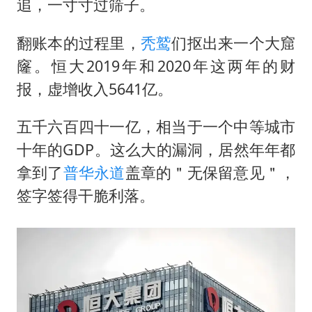
追，一寸寸过筛子。
翻账本的过程里，
秃鹫
们抠出来一个大窟
窿。恒大2019年和2020年这两年的财
报，虚增收入5641亿。
五千六百四十一亿，相当于一个中等城市
十年的GDP。这么大的漏洞，居然年年都
拿到了
普华永道
盖章的＂无保留意见＂，
签字签得干脆利落。