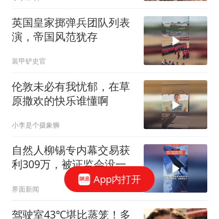
英国皇家掷弹兵团队列表
演，帝国风范犹存
装甲铲史官
伦敦未必有我忧郁，在草
原撒欢的快乐谁懂啊
小李是个摄象狮
自然人柳锡专内幕交易获
利309万，被证监会没一
罚三
App内打开
界面新闻
驾驶室43℃堪比蒸笼！多