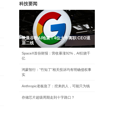
科技要闻
凌晨谷歌AI地震！4位大牛离职 CEO退
居二线
SpaceX首份财报：营收暴涨92%，AI狂烧千
亿
鸿蒙智行："竹知了"相关投诉均有明确侵权事
实
Anthropic老板急了：挖来的人，可能只为钱
存储芯片超级周期走到十字路口？