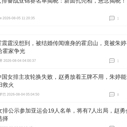
女排备战亚锦赛名单揭晓：新面孔亮相，悬念揭晓！
026-08-05 11:20:35
1
跟贴
1
霍震霆没想到，被结婚传闻缠身的霍启山，竟被朱婷
给霍家争光
026-08-04 04:00:37
1
跟贴
1
中国女排主攻轮换失败，赵勇放着王牌不用，朱婷能
归救火
 2026-08-04 05:04:50
8
跟贴
8
女排公示参加亚运会19人名单，将有7人出局，赵勇
选择