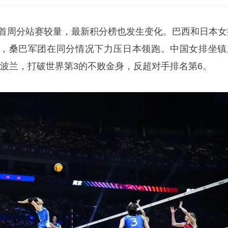
结束首周分站赛较量，最新积分榜也发生变化。巴西和日本女
，桑巴军团在同分情况下力压日本领跑。中国女排坐镇
转波兰，打破世界第3的不败金身，反超对手排名第6。