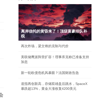
离岸信托的黄昏来了！顶级富豪排队补
税
再次炸场，梁文锋的克制与代价
美联储鹰派阵营扩容！理事库克称已准备支持
加息
新一轮欧债危机风暴眼？法国财政告急
道指再创新高，存储双雄盘后跳水，SpaceX
暴跌超13%，黄金大涨收复4200美元
会