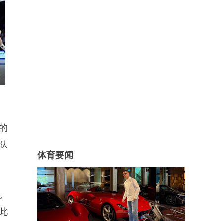
的
队
体育要闻
。
此