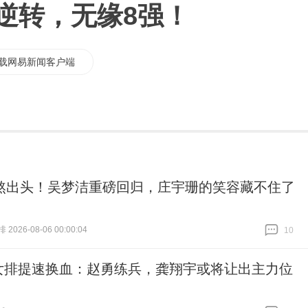
被逆转，无缘8强！
载网易新闻客户端
熬出头！吴梦洁重磅回归，庄宇珊的笑容藏不住了
026-08-06 00:00:04
10
跟贴
10
女排提速换血：赵勇练兵，龚翔宇或将让出主力位