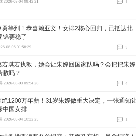
026-08-04 09:42:21
1
跟贴
1
赵勇等到！恭喜赖亚文！女排2核心回归，已抵达北
亚锦赛稳了
6-08-06 01:58:29
3
跟贴
3
惠若琪若执教，她会让朱婷回国家队吗？会把把朱婷
若敝吗？
026-08-03 09:54:28
4
跟贴
4
拒绝1200万年薪！31岁朱婷做重大决定，一张通知
缘中国女排
026-08-04 10:22:23
1
跟贴
1