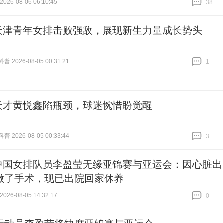
26-08-06 06:10:45
38
跟贴
38
天津青年女排击败强敌，展现新生力量成长势头
 2026-08-05 00:31:21
1
跟贴
1
天才黄悦鑫陷瓶颈，球迷惋惜盼觉醒
 2026-08-05 00:33:44
3
跟贴
3
中国女排队员李盈莹无缘亚锦赛与亚运会：因心脏出
做了手术，现已出院回家休养
26-08-05 14:32:17
0
跟贴
0