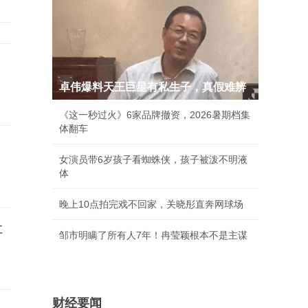
卓伟爆料天王巨星有私生子，真假难辨
《这一秒过火》6家品牌撤资，2026暑期档集
体翻车
女演员带6岁孩子看蜘蛛侠，孩子被泼不明液
体
晚上10点拍完戏不回家，关晓彤直奔网球场
让
邹市明瞒了所有人7年！冉莹颖根本不是主谋
财经要闻