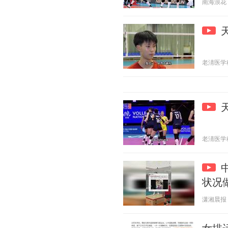
南海浪花 20
老淸医学科普
老淸医学科普
状况
潇湘晨报 20