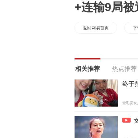
+连输9局
返回网易首页
下
相关推荐
热点推荐
终于
金毛爱女排 2