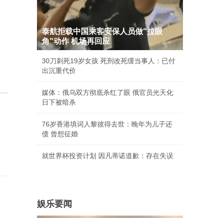
泰航拒载中国乘客安保人员做"拉眼
角"动作 机场再回应
30刀刺死19岁女孩 死刑改死缓当事人：已付
出沉重代价
媒体：俄乌双方彻底杀红了眼 俄官员光天化
日下被暗杀
76岁香港填词人黎彼得去世：晚年为儿子还
债 曾想征婚
就世界杯投资计划 因凡蒂诺道歉：存在失误
娱乐要闻