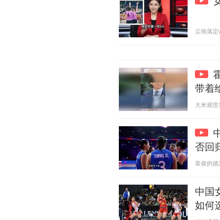
尘埃落定w 2
带着
大米观世界 2
否回
英俊的德罗巴
中国
如何