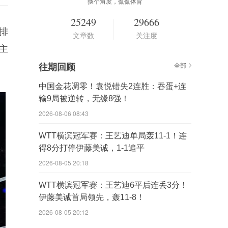
换个角度，侃侃体育
25249
29666
排
文章数
关注度
主
往期回顾
全部
中国金花凋零！袁悦错失2连胜：吞蛋+连
输9局被逆转，无缘8强！
2026-08-06 08:43
WTT横滨冠军赛：王艺迪单局轰11-1！连
得8分打停伊藤美诚，1-1追平
2026-08-05 20:18
WTT横滨冠军赛：王艺迪6平后连丢3分！
伊藤美诚首局领先，轰11-8！
2026-08-05 20:12