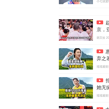
小七说篮球 2
京，
胡又扯 202
弃之
瑶瑶观世界 2
她无
瑶瑶观世界 2