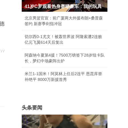
41岁C罗观看热身赛晒豪车：我的玩具
北京男篮官宣：前广厦两大外援布朗+桑普森
德
签约 新赛季剑指冲冠
切尔西0-1尤文！被轰世界波 阿隆索遭2连败
亿元飞翼614天后复出
阿森纳今夏第4援！7500万镑签下28岁纽卡队
长，梦幻中场豪阵出炉
米兰1-1国米！阿莫林上任后2连平 恩昆库替
补绝平 8000万新援首秀
头条要闻