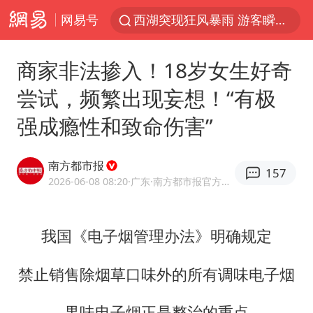
网易号
金饰克价一夜涨回1300元
新疆景区自驾服务费改为按车收费
商家非法掺入！18岁女生好奇
视频丨中国东方电气集团原党组副书记、董事宋致远被查
尝试，频繁出现妄想！“有极
梁家辉：到内地拍戏不是北上是回归
强成瘾性和致命伤害”
白海豚将正面袭击贯穿浙江
酒店回应车内过夜被收150元
南方都市报
157
几元成本 千万市值蒸发
2026-06-08 08:20
·广东
·南方都市报官方网易号
牛津大学一纸声明甩不了锅
儿子陪躺平老爹体验外卖员火了
我国《电子烟管理办法》明确规定
浙江台州《告全体市民书》
禁止销售除烟草口味外的所有调味电子烟
香港宏福苑火灾或由烟头引起
果味电子烟正是整治的重点