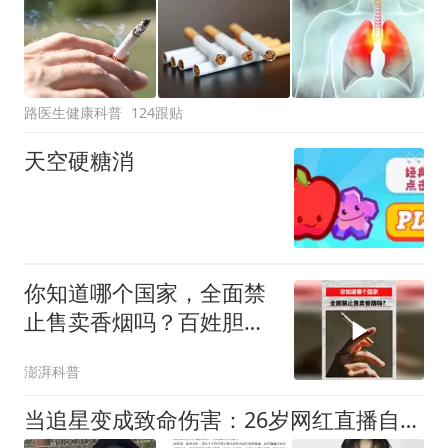
路医生健康科普
124跟贴
天空硬糖消
你知道哪个国家，全面禁
止售卖香烟吗？百姓胆敢
私卖几包就会坐牢
澎湃科普
当追星变成致命伤害：26岁网红直播自杀身亡，给所有父母敲响警钟