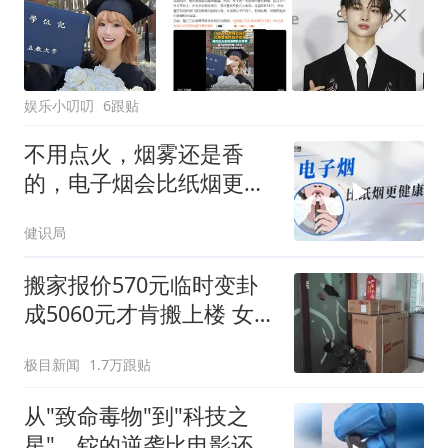
娱乐小叨叨
6跟贴
不用点火，烟雾还是香
的，电子烟会比纸烟更健
康吗？
健识局
搬家报价570元临时变卦
成5060元才肯搬上楼 女子
傻眼
极目新闻
1.7万跟贴
从"致命毒物"到"科技之
星"，铊的逆袭比电影还精