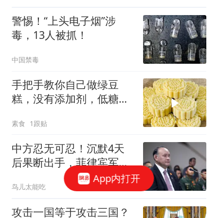
警惕！“上头电子烟”涉
毒，13人被抓！
中国禁毒
手把手教你自己做绿豆
糕，没有添加剂，低糖少
油，清甜解暑很细腻
素食
1跟贴
中方忍无可忍！沉默4天
后果断出手，菲律宾军方
这次真摊上事了！
App内打开
鸟儿太能吃
攻击一国等于攻击三国？