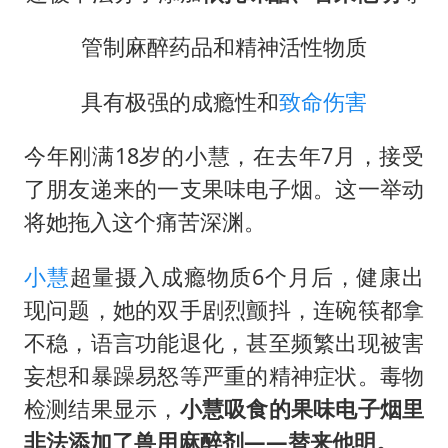
管制麻醉药品和精神活性物质
具有极强的成瘾性和
致命伤害
今年刚满18岁的小慧，在去年7月，接受
了朋友递来的一支果味电子烟。这一举动
将她拖入这个痛苦深渊。
小慧
超量摄入成瘾物质6个月后，健康出
现问题，她的双手剧烈颤抖，连碗筷都拿
不稳，语言功能退化，甚至频繁出现被害
妄想和暴躁易怒等严重的精神症状。毒物
检测结果显示，
小慧吸食的果味电子烟里
非法添加了兽用麻醉剂——替来他明。