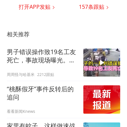
打开APP发贴
157
条跟贴
相关推荐
男子错误操作致19名工友
死亡，事故现场曝光。一
场悲剧的警示
周周怪与哈基米
2212跟贴
“桃酥假牙”事件反转后的
追问
看看新闻Knews
家里有蚊子，这样做速战