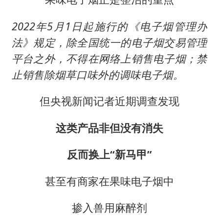
西贝创始人贾国龙押注鲜羊赛道
“不怕六爷挂得多 就怕六爷挂一颗”
2022年5月1日起施行的《电子烟管理办
多个明星演唱会取消
法》规定，除全国统一的电子烟交易管理
36岁男演员成景区NPC后人气爆棚
平台之外，不得在网络上销售电子烟；禁
止销售除烟草口味外的调味电子烟。
人民的健康、体质、幸福一脉相承
但央视新闻记者近期调查发现
这类产品非但没有消失
反而换上“新马甲”
甚至有商家在果味电子烟中
掺入兽用麻醉剂