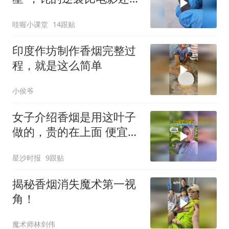
彩！
哇喔小课堂
14跟贴
印度作坊制作香烟完整过
程，就是这么简单
小侯爷
女子介绍香烟是用这叶子
做的，贵的在上面 便宜的
在下面，网友：一颗植物
星沙时报
9跟贴
居然能出这么多品牌
揭秘香烟消失魔术第一视
角！
魔术师林剑伟