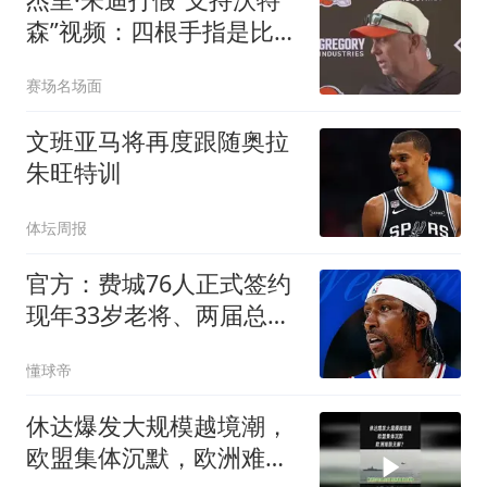
森”视频：四根手指是比划
女儿年龄
赛场名场面
文班亚马将再度跟随奥拉
朱旺特训
体坛周报
官方：费城76人正式签约
现年33岁老将、两届总冠
军得主波普
懂球帝
休达爆发大规模越境潮，
欧盟集体沉默，欧洲难题