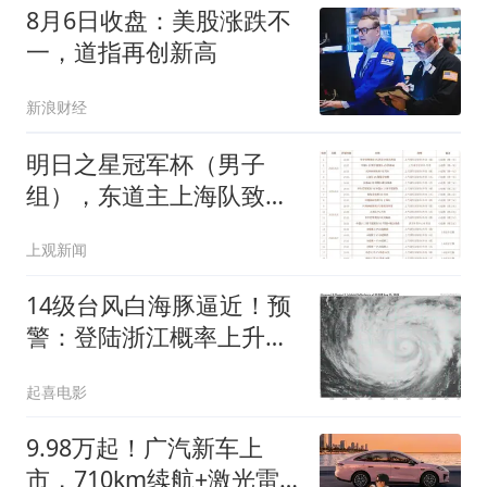
8月6日收盘：美股涨跌不
一，道指再创新高
新浪财经
明日之星冠军杯（男子
组），东道主上海队致敬
U17国足，力争会师决
上观新闻
赛！
14级台风白海豚逼近！预
警：登陆浙江概率上升，
云系80万平方公里
起喜电影
9.98万起！广汽新车上
市，710km续航+激光雷