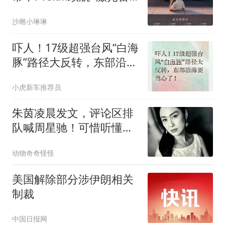
达可选，要掀桌？
沙雕小琳琳
吓人！17级超强台风“白海
豚”路径大反转，东部沿海
要当心了！
小虎新车推荐员
朱茵凌晨发文，评论区排
队喊周星驰！可惜听懂的
都不在评论区了。
动物奇奇怪怪
美国解除部分涉伊朗相关
制裁
中国日报网