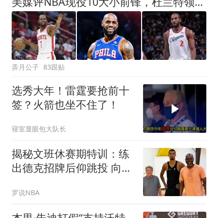
美媒评NBA现役10大小前锋，杜兰特领衔，詹姆斯第4，杨瀚森队友上榜
弄月公子
83跟贴
选秀大年！雷霆要抢前十
签？火箭也坐不住了！
寝室显眼包大队长
揭秘文班休赛期特训：练
出德克招牌后仰跳投 向大
梦继续学习低位技术
罗说NBA
杰里·朱迪打假“支持沃特