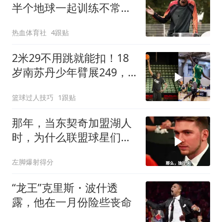
半个地球一起训练不常
见，因文班带来的尊重与
热血体育社
4跟贴
欢乐
2米29不用跳就能扣！18
岁南苏丹少年臂展249，
文班接班人
篮球过人技巧
1跟贴
那年，当东契奇加盟湖人
时，为什么联盟球星们会
齐齐露出这个反应
左脚爆射得分
“龙王”克里斯・波什透
露，他在一月份险些丧命