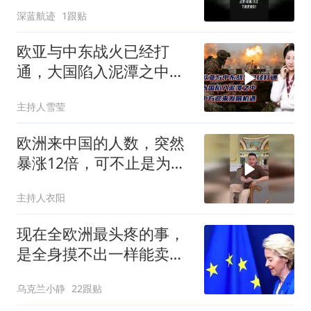
无解？2
深蓝航迹
1跟贴
欧亚与中东战火已经打
通，大国陷入泥潭之中，
中方迎来发展机遇？
主持人雪莹
欧洲来中国的人数，突然
暴涨12倍，可不止是为了
旅游，背后真实目的藏得
主持人衣阳
很深啊！
现在全欧洲最头疼的事，
是全身摸不出一样能卖给
中国人的东西
乌克兰小静
22跟贴