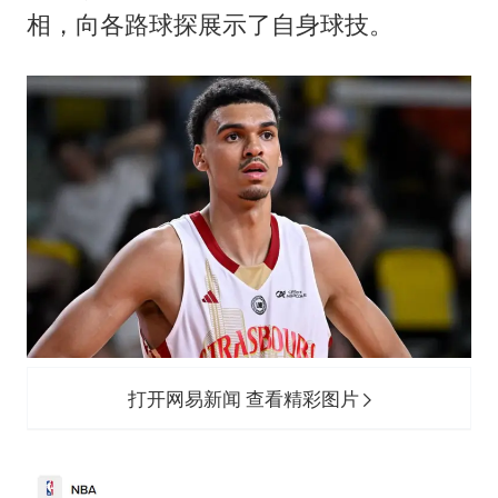
13岁少年白天写作业晚上夜市炒粉
相，向各路球探展示了自身球技。
中方公布5项对美反制措施
外交部回应日本将中国列为最大挑战
被妻子举报丈夫与情人一审获刑1年
“中国游”持续带火“中国购”
你常吃的兰州拉面要改名了
张家界中心汽车站候车厅漏水如瀑布
坚持党全面领导和党中央集中统一领导
打开网易新闻 查看精彩图片