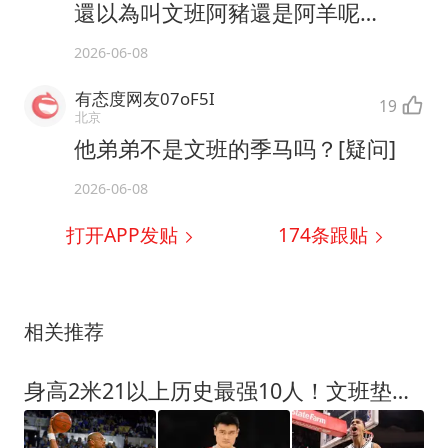
還以為叫文班阿豬還是阿羊呢…
2026-06-08
有态度网友07oF5I
19
北京
他弟弟不是文班的季马吗？[疑问]
2026-06-08
打开APP发贴
174
条跟贴
相关推荐
身高2米21以上历史最强10人！文班垫底，姚明第4，贾巴尔登顶