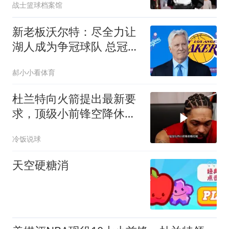
战士篮球档案馆
新老板沃尔特：尽全力让
湖人成为争冠球队 总冠军
终将重返洛杉矶
郝小小看体育
杜兰特向火箭提出最新要
求，顶级小前锋空降休
城，新三巨头出炉
冷饭说球
天空硬糖消