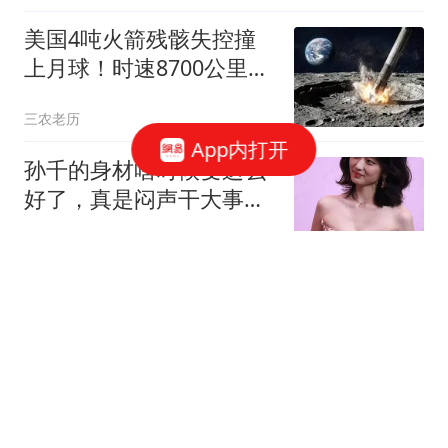
美国4吨火箭残骸失控撞
上月球！时速8700公里，
给月球探测敲警钟
三农老历
App内打开
孙千的身材啥时候变这么
好了，真是闷声干大事
啊！
陈意小可爱
高下立判！葛斯齐评析马
筱梅，提醒汪小菲警惕月
底谈判风险
陈意小可爱
彻底收敛了，韩红现身态