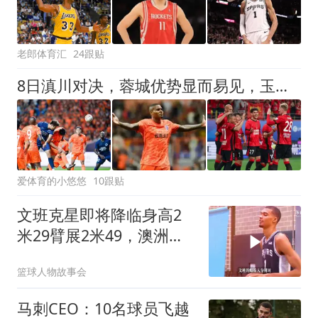
老郎体育汇
24跟贴
8日滇川对决，蓉城优势显而易见，玉昆轻装上阵等待良机
爱体育的小悠悠
10跟贴
文班克星即将降临身高2
米29臂展2米49，澳洲文
班JK马赫
篮球人物故事会
马刺CEO：10名球员飞越