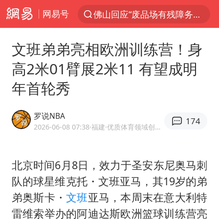
网易号
佛山回应“废品场有残障务工人员”
服务提质，内需扩容有保障
文班弟弟亮相欧洲训练营！身
李亚鹏向地铁吐血女孩捐99999元
高2米01臂展2米11 有望成明
美股收盘：道指再创历史新高
年首轮秀
41岁女子为鼓励女儿考上985研究生
人贩子“梅姨”真名谢家梅
罗说NBA
174
“老头乐”悬挂“蒙H好几个8”上路
2026-06-08 07:38
·福建
·优质体育领域创作者
河南：领导干部要带头休假
被一条街帮助的“煎饼叔叔”去世
北京时间6月8日，效力于圣安东尼奥马刺
队的球星维克托・文班亚马，其19岁的弟
香港乐坛著名填词人黎彼得去世
弟奥斯卡・
文班
亚马，本周末在意大利特
男子出狱前8天被改判死缓
雷维索举办的阿迪达斯欧洲篮球训练营亮